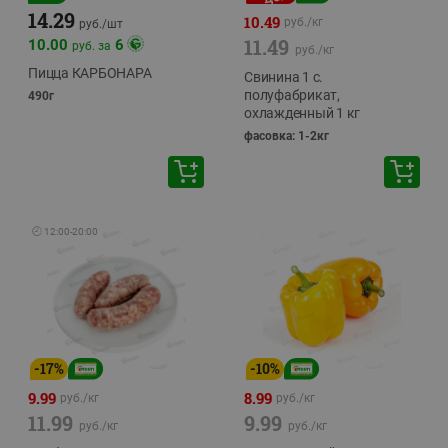
14.29
10.49
руб./
кг
руб./
шт
11.49
10.00
6
руб. за
руб./
кг
Пицца КАРБОНАРА
Свинина 1 с.
полуфабрикат,
490г
охлажденный 1 кг
фасовка: 1-2кг
🕘
12:00
-
20:00
-
17
%
-
10
%
9.99
8.99
руб./
кг
руб./
кг
11.99
9.99
руб./
кг
руб./
кг