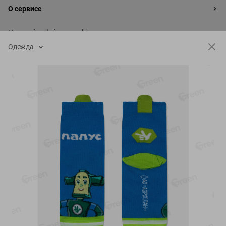
О сервисе
Настройки файлов cookie
Одежда
Мой Green
Приложение Green c
доставкой и бонусной картой
App
Google
AppGallery
Store
Play
+375 44 560-60-61
Время работы Call-центра: Пн.- Пт. с 09.00 до 17.00, СБ, ВС -
выходной
shop@green-market.by
Пишите нам свои вопросы, предложения и комментарии