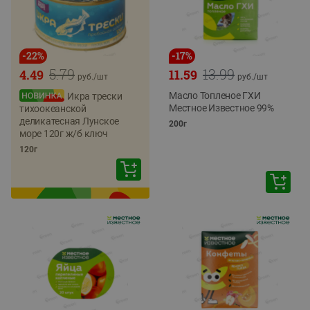
-
22
%
-
17
%
5.79
13.99
4.49
11.59
руб./
шт
руб./
шт
Масло Топленое ГХИ
Икра трески
Местное Известное 99%
тихоокеанской
деликатесная Лунское
200г
море 120г ж/б ключ
120г