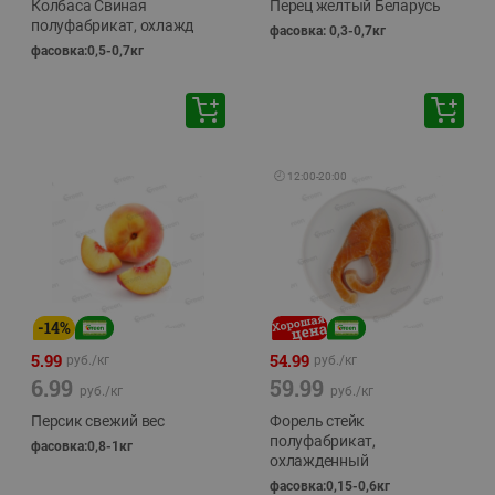
Колбаса Свиная
Перец желтый Беларусь
полуфабрикат, охлажд
фасовка: 0,3-0,7кг
фасовка:0,5-0,7кг
🕘
12:00
-
20:00
-
14
%
5.99
54.99
руб./
кг
руб./
кг
6.99
59.99
руб./
кг
руб./
кг
Персик свежий вес
Форель стейк
полуфабрикат,
фасовка:0,8-1кг
охлажденный
фасовка:0,15-0,6кг