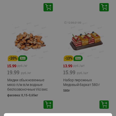
🕘
12:00
-
21:00
-
20
%
-
13
%
15.99
13.99
руб./
кг
руб./
шт
19.99
15.99
руб./
кг
руб./
шт
Мидии обыкновенные
Набор пирожных
мясо п/м в/м водные
Медовый бархат 580 г
беспозвоночные Vici вес
580г
фасовка: 0,15-0,65кг