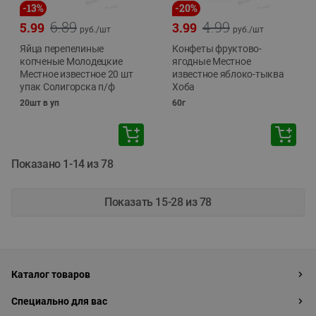
-
13
%
-
20
%
6.89
4.99
5.99
3.99
руб./
шт
руб./
шт
Яйца перепелиные
Конфеты фруктово-
копченые Молодецкие
ягодные Местное
Местное известное 20 шт
известное яблоко-тыква
упак Солигорска п/ф
Хоба
20шт в уп
60г
Показано 1-14 из 78
Показать 15-28 из 78
Каталог товаров
Специально для вас