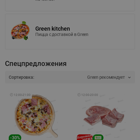
Green kitchen
Пицца c доставкой в Green
Спецпредложения
Сортировка:
Green рекомендует
🕘
12:00
-
21:00
🕘
12:00
-
20:00
-
30
%