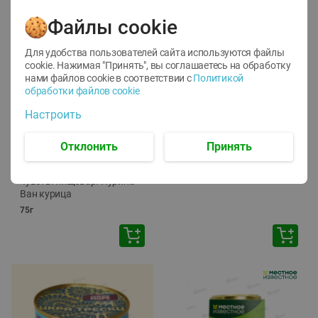
Файлы cookie
Для удобства пользователей сайта используются файлы
cookie. Нажимая "Принять", вы соглашаетесь
на обработку
нами файлов cookie в соответствии с
Политикой
обработки файлов cookie
-
12
%
-
24
%
Настроить
6.59
4.99
1.05
руб./
шт
руб./
шт
1.19
Отклонить
Принять
ТОФУ Vegetus ТВЕРДЫЙ
руб./
шт
230г
Корм влаж. для кош. с
чувств. пищевар. Пурина
Ван курица
75г