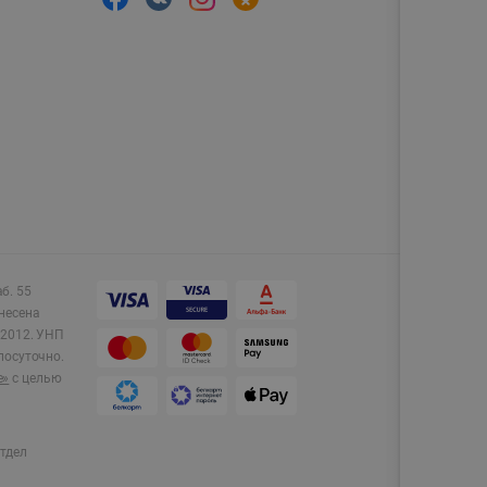
аб. 55
несена
2012.
УНП
лосуточно.
e»
с целью
тдел