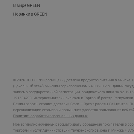
В мире GREEN
Новинки в GREEN
©
2026
ООО «ГРИНрозница» - Доставка продуктов питания в Минске.
Ю
(цокольный этаж) Минским горисполкомом 24.08.2012 в Единый госу
запись о государственной регистрации юридического лица за No 1916
191634233. Интернет-магазин включен в Торговый реестр Республики 
Режим работы сервиса доставки Green —
Время работы Call-центра: Пн.
персонализации сервисов и повышения удобства пользования веб-са
Политика обработки персональных данных
Номер уполномоченных рассматривать обращения покупателей в соот
торговли и услуг Администрации Фрунзенского района г. Минска + 375 