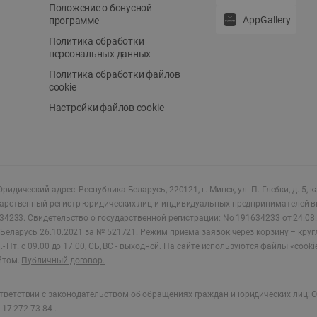
Положение о бонусной
AppGallery
программе
Политика обработки
персональных данных
Политика обработки файлов
cookie
Настройки файлов cookie
ридический адрес: Республика Беларусь, 220121, г. Минск, ул. П. Глебки, д. 5, к
дарственный регистр юридических лиц и индивидуальных предпринимателей в
34233.
Свидетельство о государственной регистрации: No 191634233 от 24.08.
Беларусь 26.10.2021 за № 521721. Режим приема заявок через корзину – круг
- Пт. с 09.00 до 17.00, СБ, ВС - выходной
.
На сайте
используются файлы «cooki
йтом.
Публичный договор.
ветствии с законодательством об обращениях граждан и юридических лиц: О
17 272 73 84 .