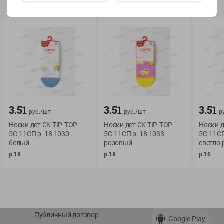
Показать 15-28 из 78
О сервисе
Мой Green
3.51
3.51
3.51
руб./
шт
руб./
шт
р
Оплата
История покупок
Носки дет CK TIP-TOP
Носки дет CK TIP-TOP
Носки д
Условия доставки
Мои товары
5С-11СП р. 18 1030
5С-11СП р. 18 1033
5С-11СП
Возврат товара
белый
розовый
светло
Обратная связь
р.18
р.18
р.16
Оформление заказа
Приложение Green c
Приемка товара
доставкой и бонусно
Самовывоз
Рекламная игра
App Store
n
Публичный договор
Google Play