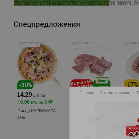
Спецпредложения
🕘
12:00
-
21:00
🕘
12:00
-
20:00
🕘
12:00
-
-
17
%
-
30
%
14.29
Главная
Каталог товаров
Т
10.49
9.99
руб./
кг
руб
руб./
шт
11.49
11.99
10.00
6
руб. за
руб./
кг
Пицца КАРБОНАРА
Свинина 1 с.
Колбас
полуфабрикат,
полуфа
490г
охлажденный 1 кг
охлажд
фасовка: 1-2кг
фасовка: