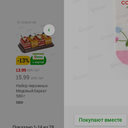
🕘
12:00
-
21:00
-
13
%
-
12
%
-
24
%
4.99
13.99
1.05
руб./
шт
руб./
шт
15.99
1.19
ТОФУ V
руб./
шт
руб./
шт
ТВЕРД
Набор пирожных
Корм влаж. для
230г
Медовый бархат
кош. с чувств.
580 г
пищевар. Пурина
Ван курица
580г
75г
Покупают вместе
Показано 1-14 из 78