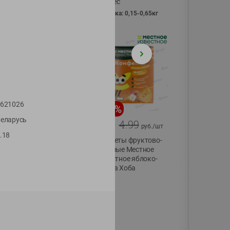
Vici вес
фасовка: 0,15-0,65кг
621026
-
13
%
-
20
%
еларусь
6.89
4.99
5.99
3.99
руб./
шт
руб./
шт
.18
Яйца перепелиные
Конфеты фруктово-
копченые
ягодные Местное
Молодецкие
известное яблоко-
Местное известное
тыква Хоба
20 шт упак
60г
Солигорска п/ф
20шт в уп