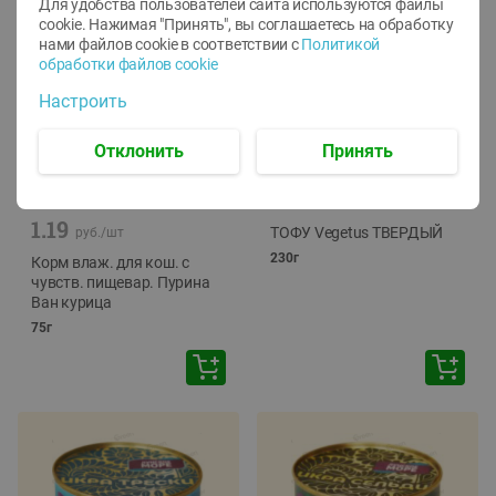
Для удобства пользователей сайта используются файлы
cookie. Нажимая "Принять", вы соглашаетесь
на обработку
нами файлов cookie в соответствии с
Политикой
обработки файлов cookie
Настроить
Отклонить
Принять
-
12
%
-
24
%
6.59
4.99
1.05
руб./
шт
руб./
шт
1.19
ТОФУ Vegetus ТВЕРДЫЙ
руб./
шт
230г
Корм влаж. для кош. с
чувств. пищевар. Пурина
Ван курица
75г