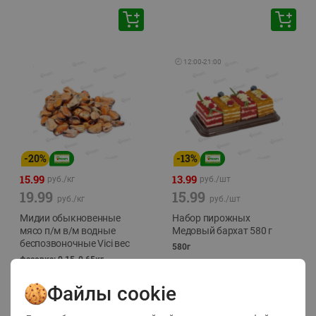
🕘
12:00
-
21:00
-
20
%
-
13
%
15.99
13.99
руб./
кг
руб./
шт
19.99
15.99
руб./
кг
руб./
шт
Мидии обыкновенные
Набор пирожных
мясо п/м в/м водные
Медовый бархат 580 г
беспозвоночные Vici вес
580г
фасовка: 0,15-0,65кг
Файлы cookie