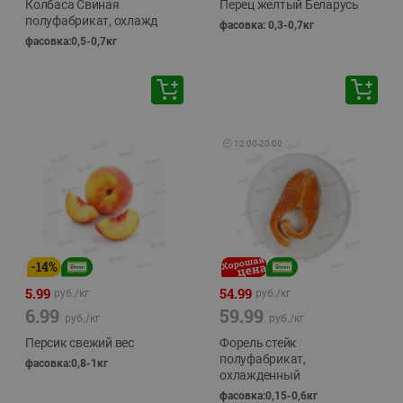
Колбаса Свиная
Перец желтый Беларусь
полуфабрикат, охлажд
фасовка: 0,3-0,7кг
фасовка:0,5-0,7кг
🕘
12:00
-
20:00
-
14
%
5.99
54.99
руб./
кг
руб./
кг
6.99
59.99
руб./
кг
руб./
кг
Персик свежий вес
Форель стейк
полуфабрикат,
фасовка:0,8-1кг
охлажденный
фасовка:0,15-0,6кг