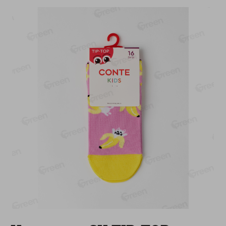
-
17
%
-
13
%
13.99
6.89
11.59
5.99
руб./
шт
руб./
шт
Масло Топленое ГХИ
Яйца перепелиные
Местное Известное 99%
копченые Молодецкие
Местное известное 20 шт
200г
упак Солигорска п/ф
20шт в уп
Показано 1-14 из 79
Показать 15-28 из 79
Каталог товаров
Специально для вас