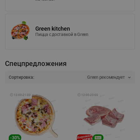
Green kitchen
Пицца c доставкой в Green
Спецпредложения
Сортировка:
Green рекомендует
🕘
12:00
-
21:00
🕘
12:00
-
20:00
-
30
%