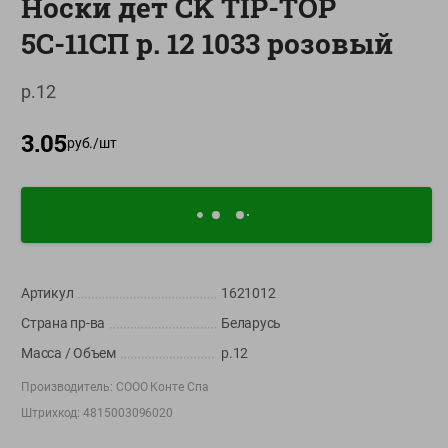
Носки дет CK TIP-TOP
О сервисе
5С-11СП р. 12 1033 розовый
Настройки файлов cookie
р.12
Мой Green
3.05
Приложение Green c
руб./
шт
доставкой и бонусной картой
App
Google
AppGallery
Store
Play
Артикул
1621012
+375 44 560-60-61
Страна пр-ва
Беларусь
Время работы Call-центра: Пн.- Пт. с 09.00 до 17.00, СБ, ВС -
выходной
Масса / Объем
р.12
Производитель:
СООО Конте Спа
shop@green-market.by
Штрихкод:
4815003096020
Пишите нам свои вопросы, предложения и комментарии