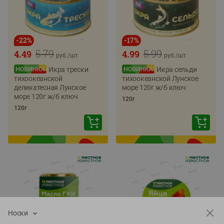
-
22
%
-
17
%
5.79
5.99
4.49
4.99
руб./
шт
руб./
шт
Икра трески
Икра сельди
тихоокеанской
тихоокеанской Лунское
деликатесная Лунское
море 120г ж/б ключ
море 120г ж/б ключ
120г
120г
Носки