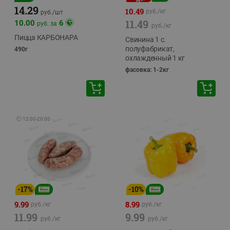
14.29
10.49
руб./
кг
руб./
шт
11.49
10.00
6
руб. за
руб./
кг
Пицца КАРБОНАРА
Свинина 1 с.
полуфабрикат,
490г
охлажденный 1 кг
фасовка: 1-2кг
🕘
12:00
-
20:00
-
17
%
-
10
%
9.99
8.99
руб./
кг
руб./
кг
11.99
9.99
руб./
кг
руб./
кг