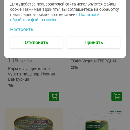
Для удобства пользователей сайта используются файлы
cookie. Нажимая "Принять", вы соглашаетесь
на обработку
нами файлов cookie в соответствии с
Политикой
обработки файлов cookie
Настроить
Отклонить
Принять
-
12
%
-
24
%
6.59
4.99
1.05
руб./
шт
руб./
шт
1.19
ТОФУ Vegetus ТВЕРДЫЙ
руб./
шт
230г
Корм влаж. для кош. с
чувств. пищевар. Пурина
Ван курица
75г