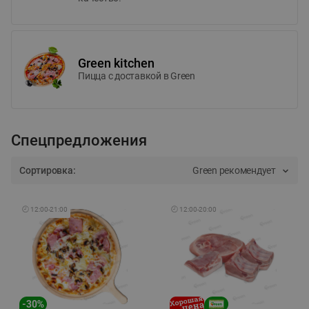
Green kitchen
Пицца c доставкой в Green
Спецпредложения
Сортировка:
Green рекомендует
🕘
12:00
-
21:00
🕘
12:00
-
20:00
-
30
%