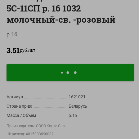
5С-11СП р. 16 1032
О сервисе
молочный-св. -розовый
Настройки файлов cookie
Мой Green
р.16
Приложение Green c
3.51
доставкой и бонусной картой
руб./
шт
App
Google
AppGallery
Store
Play
+375 44 560-60-61
Артикул
1621021
Время работы Call-центра: Пн.- Пт. с 09.00 до 17.00, СБ, ВС -
Страна пр-ва
Беларусь
выходной
Масса / Объем
р.16
shop@green-market.by
Производитель:
СООО Конте Спа
Пишите нам свои вопросы, предложения и комментарии
Штрихкод:
4815003096082