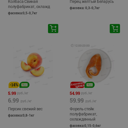
Колбаса Свиная
Перец желтый Беларусь
полуфабрикат, охлажд
фасовка: 0,3-0,7кг
фасовка:0,5-0,7кг
🕘
12:00
-
20:00
-
14
%
5.99
54.99
руб./
кг
руб./
кг
6.99
59.99
руб./
кг
руб./
кг
Персик свежий вес
Форель стейк
полуфабрикат,
фасовка:0,8-1кг
охлажденный
фасовка:0,15-0,6кг