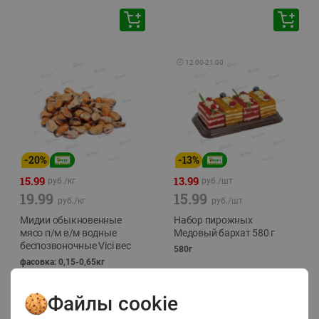
🕘
12:00
-
21:00
-
20
%
-
13
%
15.99
13.99
руб./
кг
руб./
шт
19.99
15.99
руб./
кг
руб./
шт
Мидии обыкновенные
Набор пирожных
мясо п/м в/м водные
Медовый бархат 580 г
беспозвоночные Vici вес
580г
фасовка: 0,15-0,65кг
Файлы cookie