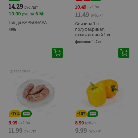
14.29
10.49
руб./
кг
руб./
шт
11.49
10.00
6
руб. за
руб./
кг
Пицца КАРБОНАРА
Свинина 1 с.
полуфабрикат,
490г
охлажденный 1 кг
фасовка: 1-2кг
🕘
12:00
-
20:00
-
17
%
-
10
%
9.99
8.99
руб./
кг
руб./
кг
11.99
9.99
руб./
кг
руб./
кг