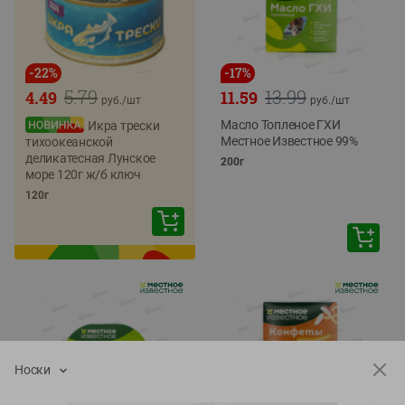
-
22
%
-
17
%
5.79
13.99
4.49
11.59
руб./
шт
руб./
шт
Масло Топленое ГХИ
Икра трески
Местное Известное 99%
тихоокеанской
деликатесная Лунское
200г
море 120г ж/б ключ
120г
Носки