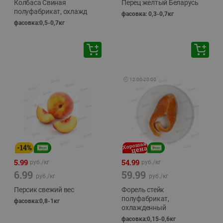
Колбаса Свиная
Перец желтый Беларусь
полуфабрикат, охлажд
фасовка: 0,3-0,7кг
фасовка:0,5-0,7кг
🕘
12:00
-
20:00
-
14
%
5.99
54.99
руб./
кг
руб./
кг
6.99
59.99
руб./
кг
руб./
кг
Персик свежий вес
Форель стейк
полуфабрикат,
фасовка:0,8-1кг
охлажденный
фасовка:0,15-0,6кг