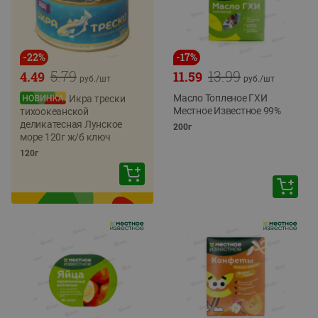
-
22
%
-
17
%
5.79
13.99
4.49
11.59
руб./
шт
руб./
шт
Масло Топленое ГХИ
Икра трески
Местное Известное 99%
тихоокеанской
деликатесная Лунское
200г
море 120г ж/б ключ
120г