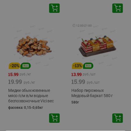
🕘
12:00
-
21:00
-
20
%
-
13
%
15.99
13.99
руб./
кг
руб./
шт
19.99
15.99
руб./
кг
руб./
шт
Мидии обыкновенные
Набор пирожных
мясо п/м в/м водные
Медовый бархат 580 г
беспозвоночные Vici вес
580г
фасовка: 0,15-0,65кг