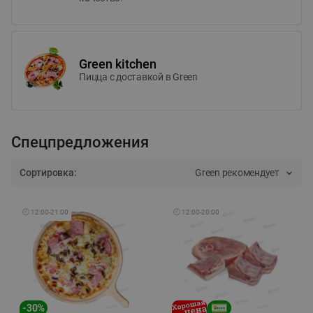
Green kitchen
Пицца c доставкой в Green
Спецпредложения
Сортировка:
Green рекомендует
🕘
12:00
-
21:00
🕘
12:00
-
20:00
-
30
%