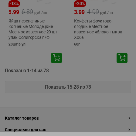
-
13
%
-
20
%
6.89
4.99
5.99
3.99
руб./
шт
руб./
шт
Яйца перепелиные
Конфеты фруктово-
копченые Молодецкие
ягодные Местное
Местное известное 20 шт
известное яблоко-тыква
упак Солигорска п/ф
Хоба
20шт в уп
60г
Показано 1-14 из 78
Показать 15-28 из 78
Каталог товаров
Специально для вас