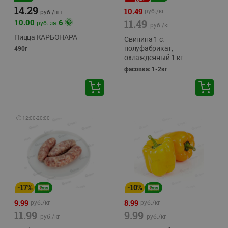
14.29
10.49
руб./
кг
руб./
шт
11.49
10.00
6
руб. за
руб./
кг
Пицца КАРБОНАРА
Свинина 1 с.
полуфабрикат,
490г
охлажденный 1 кг
фасовка: 1-2кг
🕘
12:00
-
20:00
-
17
%
-
10
%
9.99
8.99
руб./
кг
руб./
кг
11.99
9.99
руб./
кг
руб./
кг