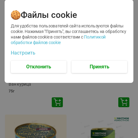
Файлы cookie
Для удобства пользователей сайта используются файлы
cookie. Нажимая "Принять", вы соглашаетесь
на обработку
нами файлов cookie в соответствии с
Политикой
обработки файлов cookie
-
12
%
-
24
%
Настроить
6.59
4.99
1.05
руб./
шт
руб./
шт
1.19
ТОФУ Vegetus ТВЕРДЫЙ
руб./
шт
Отклонить
Принять
230г
Корм влаж. для кош. с
чувств. пищевар. Пурина
Ван курица
75г