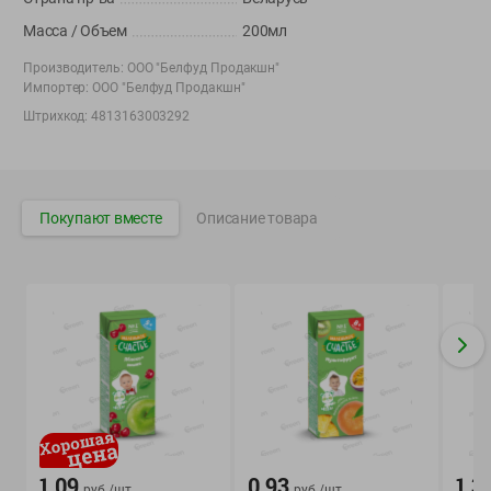
Корпоративный сайт Green
Масса / Объем
200мл
Производитель:
ООО "Белфуд Продакшн"
Импортер:
ООО "Белфуд Продакшн"
Штрихкод:
4813163003292
©
2026
ООО «ГРИНрозница» - Доставка продуктов питания в
Минске.
Юридическая информация и условия пользовательского
Покупают вместе
Описание товара
соглашения
Номер уполномоченных рассматривать обращения покупателей в
соответствии с законодательством об обращениях граждан и
юридических лиц: Отдел торговли и услуг Администрации
Фрунзенского района г. Минска + 375 17 272 73 84 .
Номер и адрес электронной почты лица, уполномоченного
продавцом рассматривать обращения покупателей о нарушении их
прав, предусмотренных законодательством о защите прав
потребителей: +375 44 560-60-61, shop@green-dostavka.by.
Способы оплаты товара:
1) наличными денежными средствами экспедитору;
1.09
0.93
1.3
руб./
шт
руб./
шт