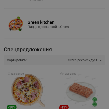
Green kitchen
Пицца c доставкой в Green
Спецпредложения
Сортировка:
Green рекомендует
🕘
12:00
-
21:00
🕘
12:00
-
20:00
-
30
%
-
13
%