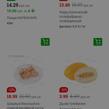
15.59
14.29
13.49
руб./
кг
руб./
шт
10.00
6
руб. за
Фарш Купеческий
полуфабрикат,
Пицца КАРБОНАРА
охлажденный
490г
фасовка: 0,5-0,7 кг
🕘
12:00
-
20:00
-
12
%
-
11
%
21.69
4.49
18.99
3.99
руб./
кг
руб./
кг
Шашлык Вкусный из
Дыня Гуляби вес
свиной филейной части