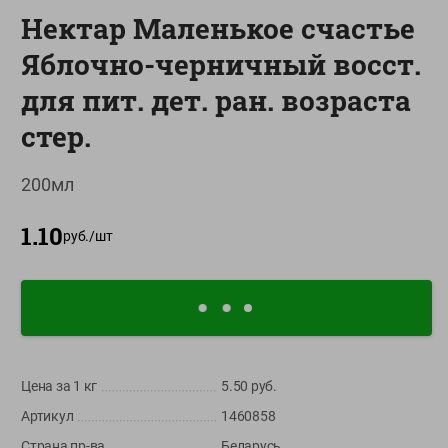
Нектар Маленькое счастье
О сервисе
Яблочно-черничный восст.
Настройки файлов cookie
для пит. дет. ран. возраста
Мой Green
стер.
Приложение Green c
доставкой и бонусной картой
200мл
App
Google
AppGallery
Store
Play
1.10
руб./
шт
+375 44 560-60-61
Call-центр работает с 9:00 до 21:00 ежедневно
shop@green-market.by
Цена за 1
кг
5.50
руб.
Пишите нам свои вопросы, предложения и комментарии
Артикул
1460858
Вакансии
👋
Страна пр-ва
Беларусь