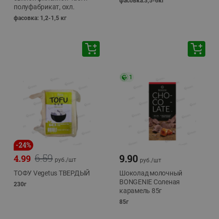
фасовка:3,5-6кг
полуфабрикат, охл.
фасовка: 1,2-1,5 кг
1
-
24
%
6.59
9.90
4.99
руб./
шт
руб./
шт
ТОФУ Vegetus ТВЕРДЫЙ
Шоколад молочный
BONGENIE Соленая
230г
карамель 85г
85г