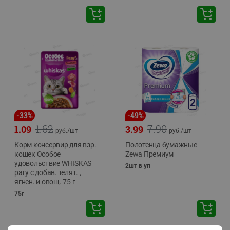
-
33
%
-
49
%
1.62
7.90
1.09
3.99
руб./
шт
руб./
шт
Корм консервир для взр.
Полотенца бумажные
кошек Особое
Zewa Премиум
удовольствие WHISKAS
2шт в уп
рагу с добав. телят. ,
ягнен. и овощ. 75 г
75г