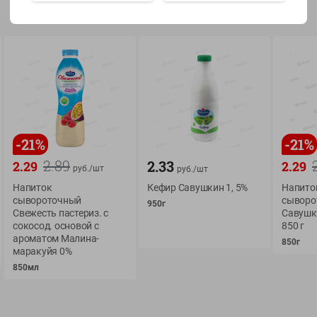
Показать 15-28 из 78
О сервисе
Мой Green
-
21
%
-
21
%
Оплата
История покупок
2.89
2.33
2.29
2.29
руб./
шт
руб./
шт
Условия доставки
Мои товары
Напиток
Кефир Савушкин 1, 5%
Напито
сывороточный
сыворо
Возврат товара
950г
Обратная связь
Свежесть пастериз. с
Савушк
Оформление заказа
сокосод. основой с
850 г
ароматом Малина-
Приложение Green c
850г
Приемка товара
маракуйя 0%
доставкой и бонусно
Самовывоз
850мл
Рекламная игра
App Store
n
Публичный договор
Google Play