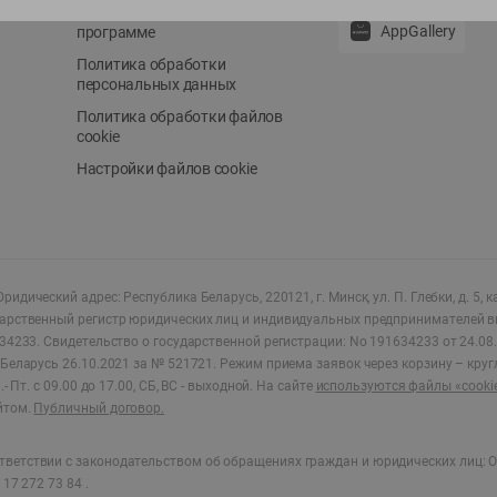
Положение о бонусной
AppGallery
программе
Политика обработки
персональных данных
Политика обработки файлов
cookie
Настройки файлов cookie
ридический адрес: Республика Беларусь, 220121, г. Минск, ул. П. Глебки, д. 5, к
дарственный регистр юридических лиц и индивидуальных предпринимателей в
34233.
Свидетельство о государственной регистрации: No 191634233 от 24.08.
Беларусь 26.10.2021 за № 521721. Режим приема заявок через корзину – круг
- Пт. с 09.00 до 17.00, СБ, ВС - выходной
.
На сайте
используются файлы «cooki
йтом.
Публичный договор.
ветствии с законодательством об обращениях граждан и юридических лиц: О
17 272 73 84 .