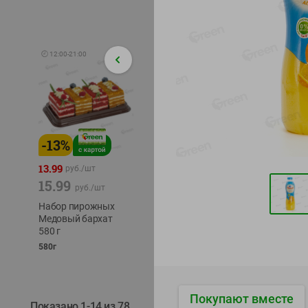
🕘
12:00
-
21:00
-
13
%
-
12
%
-
22
%
4.49
13.99
1.05
руб./
шт
руб./
шт
15.99
1.19
руб./
шт
руб./
шт
трески
Набор пирожных
Корм влаж. для
тихоок
Медовый бархат
кош. с чувств.
делика
580 г
пищевар. Пурина
Лунско
Ван курица
580г
ж/б кл
75г
120г
Покупают вместе
Показано 1-14 из 78