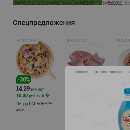
Спецпредложения
🕘
12:00
-
21:00
🕘
12:00
-
20:00
🕘
12:00
-
Главная
Каталог товаров
Н
-
17
%
-
30
%
14.29
10.49
9.99
руб./
кг
руб
руб./
шт
11.49
11.99
10.00
6
руб. за
руб./
кг
Пицца КАРБОНАРА
Свинина 1 с.
Колбас
полуфабрикат,
полуфа
490г
охлажденный 1 кг
охлажд
фасовка: 1-2кг
фасовка: