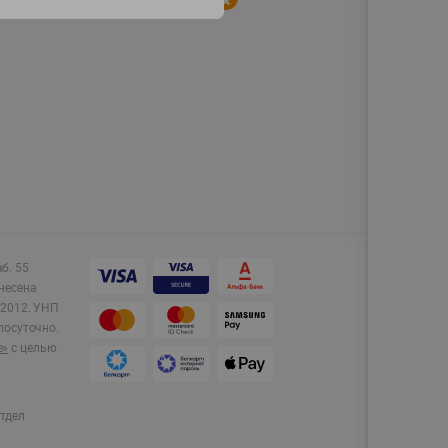
аб. 55
несена
2012.
УНП
лосуточно.
e»
с целью
тдел