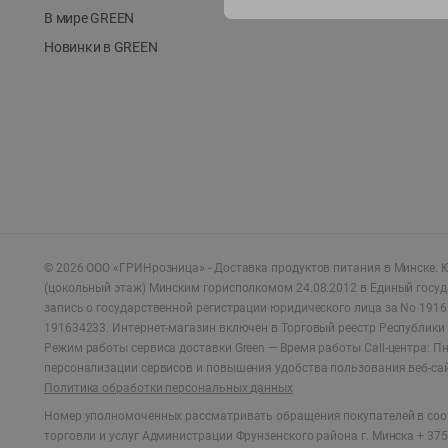
В мире GREEN
Новинки в GREEN
©
2026
ООО «ГРИНрозница» - Доставка продуктов питания в Минске.
Ю
(цокольный этаж) Минским горисполкомом 24.08.2012 в Единый госу
запись о государственной регистрации юридического лица за No 1916
191634233. Интернет-магазин включен в Торговый реестр Республики 
Режим работы сервиса доставки Green —
Время работы Call-центра: Пн.
персонализации сервисов и повышения удобства пользования веб-са
Политика обработки персональных данных
Номер уполномоченных рассматривать обращения покупателей в соот
торговли и услуг Администрации Фрунзенского района г. Минска + 375 