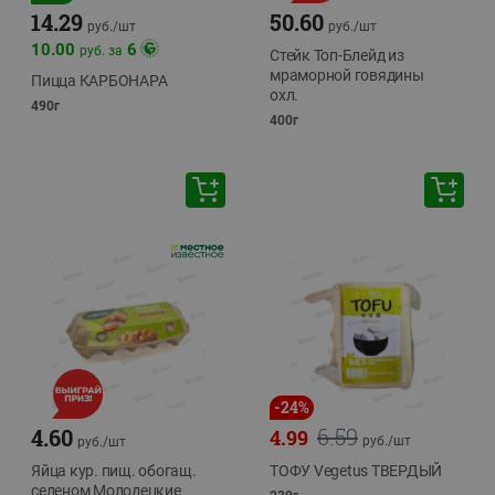
14.29
50.60
руб./
шт
руб./
шт
10.00
6
руб. за
Стейк Топ-Блейд из
мраморной говядины
Пицца КАРБОНАРА
охл.
490г
400г
-
24
%
6.59
4.60
4.99
руб./
шт
руб./
шт
Яйца кур. пищ. обогащ.
ТОФУ Vegetus ТВЕРДЫЙ
селеном Молодецкие