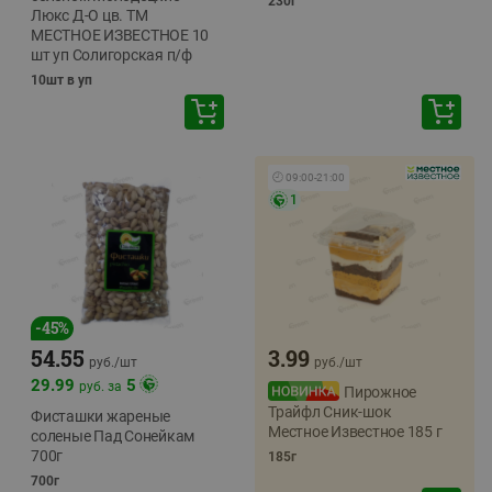
230г
Люкс Д-О цв. ТМ
МЕСТНОЕ ИЗВЕСТНОЕ 10
шт уп Солигорская п/ф
10шт в уп
🕘
09:00
-
21:00
1
-
45
%
54.55
3.99
руб./
шт
руб./
шт
29.99
5
руб. за
Пирожное
Трайфл Сник-шок
Фисташки жареные
Местное Известное 185 г
соленые Пад Сонейкам
700г
185г
700г