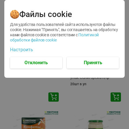
Файлы cookie
Для удобства пользователей сайта используются файлы
cookie. Нажимая "Принять", вы соглашаетесь
на обработку
нами файлов cookie в соответствии с
Политикой
обработки файлов cookie
-
17
%
-
13
%
Настроить
13.99
6.89
11.59
5.99
руб./
шт
руб./
шт
Масло Топленое ГХИ
Яйца перепелиные
Отклонить
Принять
Местное Известное 99%
копченые Молодецкие
Местное известное 20 шт
200г
упак Солигорска п/ф
20шт в уп