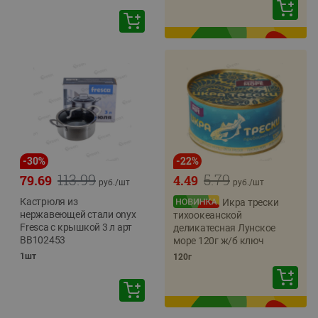
-
30
%
-
22
%
113.99
5.79
79.69
4.49
руб./
шт
руб./
шт
Кастрюля из
Икра трески
нержавеющей стали onyx
тихоокеанской
Fresca с крышкой 3 л арт
деликатесная Лунское
BB102453
море 120г ж/б ключ
1шт
120г