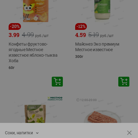
-
20
%
-
12
%
4.99
5.19
3.99
4.59
руб./
шт
руб./
шт
Конфеты фруктово-
Майонез Эко премиум
ягодные Местное
Местное известное
известное яблоко-тыква
300г
Хоба
60г
🕘
12:00
-
20:00
Соки, напитки