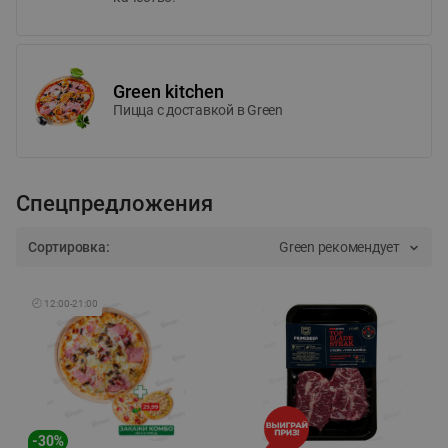
Green kitchen
Пицца c доставкой в Green
Спецпредложения
Сортировка:
Green рекомендует
🕘
12:00
-
21:00
-
30
%