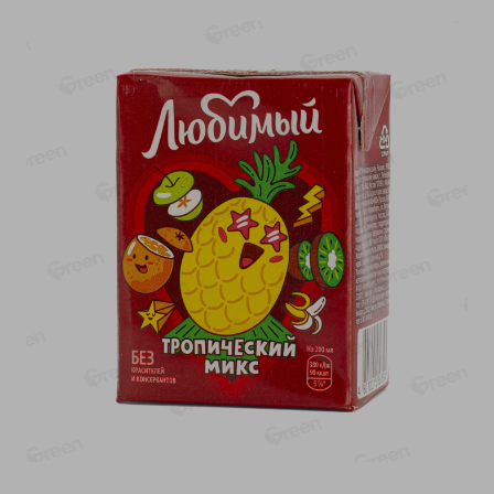
-
10
%
-
13
%
7.29
15.59
6.59
13.49
руб./
шт
руб./
кг
Напиток чайный Иван
Фарш Купеческий
чай Местное Известное с
полуфабрикат,
мелиссой (из
охлажденный
растительного сырья)
фасовка: 0,5-0,7 кг
30г
Показано 1-14 из 72
Показать 15-28 из 72
Каталог товаров
Специально для вас