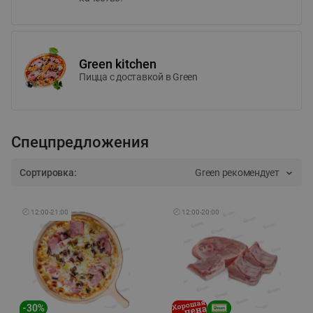
Green kitchen
Пицца c доставкой в Green
Спецпредложения
Сортировка:
Green рекомендует
🕘
12:00
-
21:00
🕘
12:00
-
20:00
-
30
%