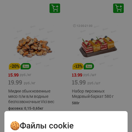
🕘
12:00
-
21:00
-
20
%
-
13
%
15.99
13.99
руб./
кг
руб./
шт
19.99
15.99
руб./
кг
руб./
шт
Мидии обыкновенные
Набор пирожных
мясо п/м в/м водные
Медовый бархат 580 г
беспозвоночные Vici вес
580г
фасовка: 0,15-0,65кг
Файлы cookie