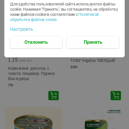
Для удобства пользователей сайта используются файлы
cookie. Нажимая "Принять", вы соглашаетесь
на обработку
нами файлов cookie в соответствии с
Политикой
обработки файлов cookie
Настроить
Отклонить
Принять
-
12
%
-
24
%
6.59
4.99
1.05
руб./
шт
руб./
шт
1.19
ТОФУ Vegetus ТВЕРДЫЙ
руб./
шт
230г
Корм влаж. для кош. с
чувств. пищевар. Пурина
Ван курица
75г