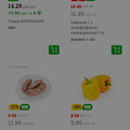
14.29
10.49
руб./
кг
руб./
шт
11.49
10.00
6
руб. за
руб./
кг
Пицца КАРБОНАРА
Свинина 1 с.
полуфабрикат,
490г
охлажденный 1 кг
фасовка: 1-2кг
🕘
12:00
-
20:00
-
17
%
-
10
%
9.99
8.99
руб./
кг
руб./
кг
11.99
9.99
руб./
кг
руб./
кг