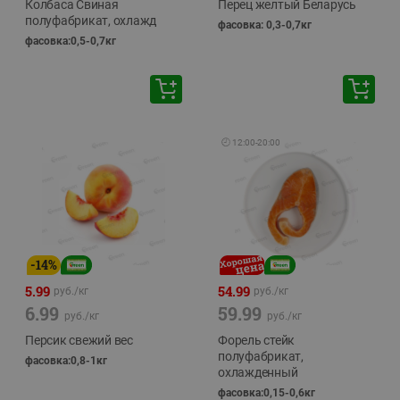
Колбаса Свиная
Перец желтый Беларусь
полуфабрикат, охлажд
фасовка: 0,3-0,7кг
фасовка:0,5-0,7кг
🕘
12:00
-
20:00
-
14
%
5.99
54.99
руб./
кг
руб./
кг
6.99
59.99
руб./
кг
руб./
кг
Персик свежий вес
Форель стейк
полуфабрикат,
фасовка:0,8-1кг
охлажденный
фасовка:0,15-0,6кг