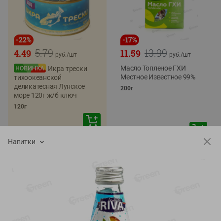
-
22
%
-
17
%
5.79
13.99
4.49
11.59
руб./
шт
руб./
шт
Масло Топленое ГХИ
Икра трески
Местное Известное 99%
тихоокеанской
деликатесная Лунское
200г
море 120г ж/б ключ
120г
Напитки