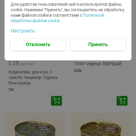
Для удобства пользователей сайта используются файлы
cookie. Нажимая "Принять", вы соглашаетесь
на обработку
нами файлов cookie в соответствии с
Политикой
обработки файлов cookie
Настроить
Отклонить
Принять
-
12
%
-
24
%
6.59
4.99
1.05
руб./
шт
руб./
шт
1.19
ТОФУ Vegetus ТВЕРДЫЙ
руб./
шт
230г
Корм влаж. для кош. с
чувств. пищевар. Пурина
Ван курица
75г