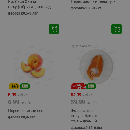
Колбаса Свиная
Перец желтый Беларусь
полуфабрикат, охлажд
фасовка: 0,3-0,7кг
фасовка:0,5-0,7кг
🕘
12:00
-
20:00
-
14
%
5.99
54.99
руб./
кг
руб./
кг
6.99
59.99
руб./
кг
руб./
кг
Персик свежий вес
Форель стейк
полуфабрикат,
фасовка:0,8-1кг
охлажденный
фасовка:0,15-0,6кг