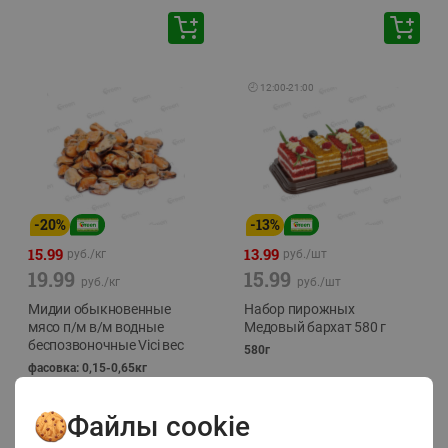
🕘
12:00
-
21:00
-
20
%
-
13
%
15.99
13.99
руб./
кг
руб./
шт
19.99
15.99
руб./
кг
руб./
шт
Мидии обыкновенные
Набор пирожных
мясо п/м в/м водные
Медовый бархат 580 г
беспозвоночные Vici вес
580г
фасовка: 0,15-0,65кг
Файлы cookie