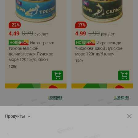
-
22
%
-
17
%
5.79
5.99
4.49
4.99
руб./
шт
руб./
шт
Икра трески
Икра сельди
тихоокеанской
тихоокеанской Лунское
деликатесная Лунское
море 120г ж/б ключ
море 120г ж/б ключ
120г
120г
Продукты