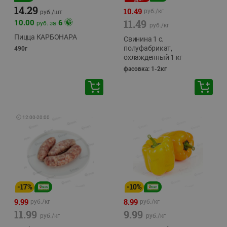
14.29
10.49
руб./
кг
руб./
шт
11.49
10.00
6
руб. за
руб./
кг
Пицца КАРБОНАРА
Свинина 1 с.
полуфабрикат,
490г
охлажденный 1 кг
фасовка: 1-2кг
🕘
12:00
-
20:00
-
17
%
-
10
%
9.99
8.99
руб./
кг
руб./
кг
11.99
9.99
руб./
кг
руб./
кг