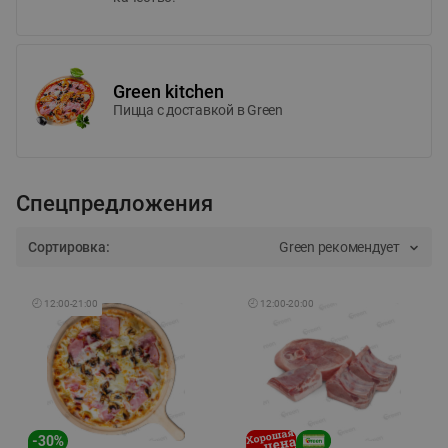
Green kitchen
Пицца c доставкой в Green
Спецпредложения
Сортировка:
Green рекомендует
🕘
12:00
-
21:00
🕘
12:00
-
20:00
-
30
%