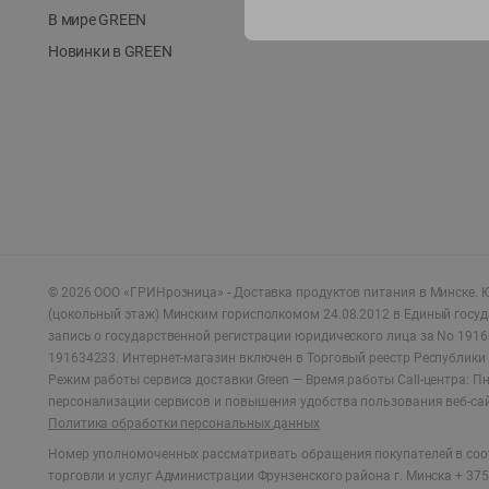
В мире GREEN
Новинки в GREEN
©
2026
ООО «ГРИНрозница» - Доставка продуктов питания в Минске.
Ю
(цокольный этаж) Минским горисполкомом 24.08.2012 в Единый госу
запись о государственной регистрации юридического лица за No 1916
191634233. Интернет-магазин включен в Торговый реестр Республики 
Режим работы сервиса доставки Green —
Время работы Call-центра: Пн.
персонализации сервисов и повышения удобства пользования веб-са
Политика обработки персональных данных
Номер уполномоченных рассматривать обращения покупателей в соот
торговли и услуг Администрации Фрунзенского района г. Минска + 375 