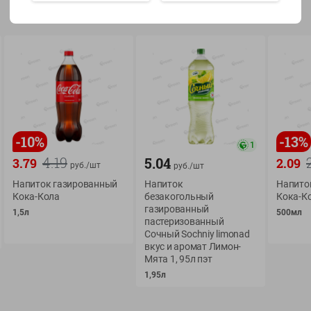
Показать 15-28 из 78
О сервисе
Мой Green
-
10
%
-
13
%
1
Оплата
История покупок
4.19
5.04
3.79
2.09
руб./
шт
руб./
шт
Условия доставки
Мои товары
Напиток газированный
Напиток
Напито
Кока-Кола
безакогольный
Кока-Ко
Возврат товара
Обратная связь
газированный
1,5л
500мл
Оформление заказа
пастеризованный
Сочный Sochniy limonad
Приложение Green c
Приемка товара
вкус и аромат Лимон-
доставкой и бонусно
Самовывоз
Мята 1, 95л пэт
1,95л
Рекламная игра
App Store
n
Публичный договор
Google Play