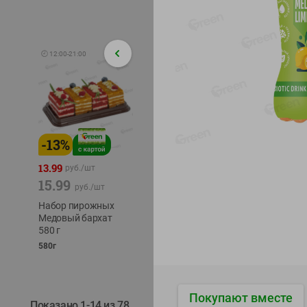
🕘
12:00
-
21:00
-
13
%
-
12
%
-
24
%
4.99
13.99
1.05
руб./
шт
руб./
шт
15.99
1.19
ТОФУ V
руб./
шт
руб./
шт
ТВЕРД
Набор пирожных
Корм влаж. для
230г
Медовый бархат
кош. с чувств.
580 г
пищевар. Пурина
Ван курица
580г
75г
Покупают вместе
Показано 1-14 из 78