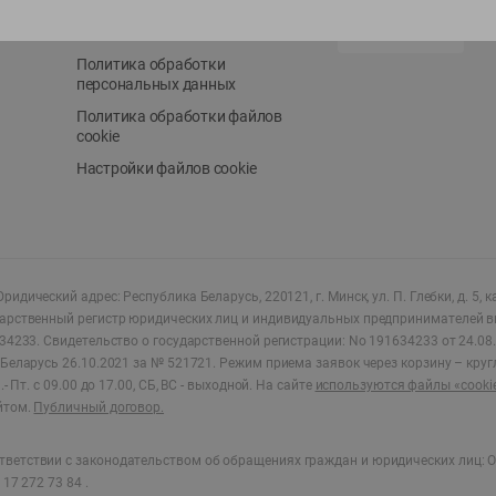
Положение о бонусной
AppGallery
программе
Политика обработки
персональных данных
Политика обработки файлов
cookie
Настройки файлов cookie
ридический адрес: Республика Беларусь, 220121, г. Минск, ул. П. Глебки, д. 5, к
дарственный регистр юридических лиц и индивидуальных предпринимателей в
34233.
Свидетельство о государственной регистрации: No 191634233 от 24.08.
Беларусь 26.10.2021 за № 521721. Режим приема заявок через корзину – круг
- Пт. с 09.00 до 17.00, СБ, ВС - выходной
.
На сайте
используются файлы «cooki
йтом.
Публичный договор.
ветствии с законодательством об обращениях граждан и юридических лиц: О
17 272 73 84 .