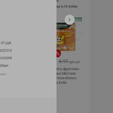
Vici вес
фасовка: 0,15-0,65кг
.97
руб.
622510
-
13
%
-
20
%
РОССИЯ
6.89
4.99
5.99
3.99
руб./
шт
руб./
шт
400мл
Яйца перепелиные
Конфеты фруктово-
копченые
ягодные Местное
нка»
Молодецкие
известное яблоко-
Местное известное
тыква Хоба
20 шт упак
60г
Солигорска п/ф
20шт в уп