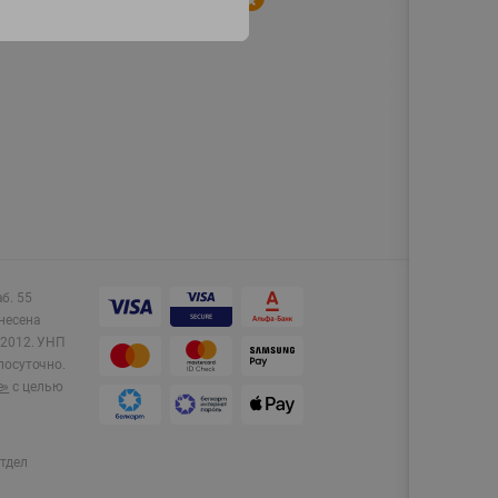
аб. 55
несена
2012.
УНП
лосуточно.
e»
с целью
тдел