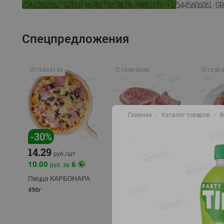
Спецпредложения
🕘
12:00
-
21:00
🕘
12:00
-
20:00
🕘
12:00
-
Главная
Каталог товаров
В
-
17
%
-
30
%
14.29
10.49
9.99
руб./
кг
руб
руб./
шт
11.49
11.99
10.00
6
руб. за
руб./
кг
Пицца КАРБОНАРА
Свинина 1 с.
Колбас
полуфабрикат,
полуфа
490г
охлажденный 1 кг
охлажд
фасовка: 1-2кг
фасовка: