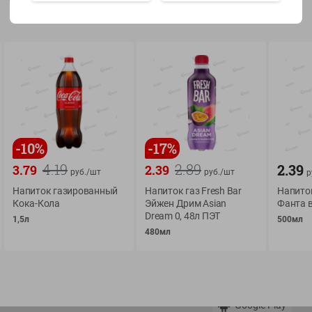
Показать 15-28 из 78
О сервисе
Мой Green
-
10
%
-
17
%
Оплата
История покупок
4.19
2.89
2.39
3.79
2.39
руб./
шт
руб./
шт
р
Условия доставки
Мои товары
Напиток газированный
Напиток газ Fresh Bar
Напито
Возврат товара
Кока-Кола
Эйжен Дрим Asian
Фанта 
Обратная связь
Dream 0, 48л ПЭТ
Оформление заказа
1,5л
500мл
480мл
Приложение Green c
Приемка товара
доставкой и бонусно
Самовывоз
Рекламная игра
App Store
n
Публичный договор
Google Play