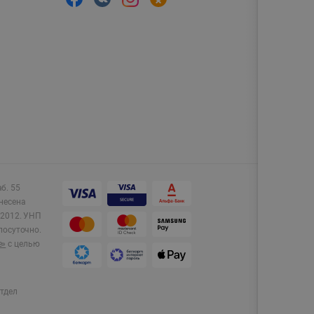
аб. 55
несена
2012.
УНП
лосуточно.
e»
с целью
тдел