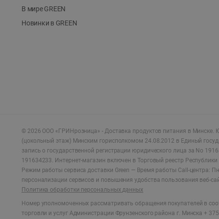
В мире GREEN
Новинки в GREEN
©
2026
ООО «ГРИНрозница» - Доставка продуктов питания в Минске.
Ю
(цокольный этаж) Минским горисполкомом 24.08.2012 в Единый госу
запись о государственной регистрации юридического лица за No 1916
191634233. Интернет-магазин включен в Торговый реестр Республики 
Режим работы сервиса доставки Green —
Время работы Call-центра: Пн.
персонализации сервисов и повышения удобства пользования веб-са
Политика обработки персональных данных
Номер уполномоченных рассматривать обращения покупателей в соот
торговли и услуг Администрации Фрунзенского района г. Минска + 375 