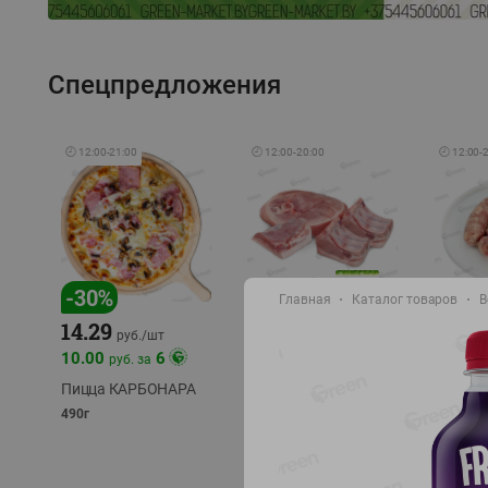
Спецпредложения
🕘
12:00
-
21:00
🕘
12:00
-
20:00
🕘
12:00
-
-
17
%
-
30
%
Главная
Каталог товаров
В
14.29
10.49
9.99
руб./
кг
руб
руб./
шт
11.49
11.99
10.00
6
руб. за
руб./
кг
Пицца КАРБОНАРА
Свинина 1 с.
Колбас
полуфабрикат,
полуфа
490г
охлажденный 1 кг
охлажд
фасовка: 1-2кг
фасовка: