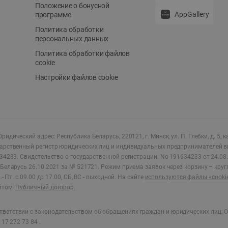
Положение о бонусной
AppGallery
программе
Политика обработки
персональных данных
Политика обработки файлов
cookie
Настройки файлов cookie
ридический адрес: Республика Беларусь, 220121, г. Минск, ул. П. Глебки, д. 5, к
дарственный регистр юридических лиц и индивидуальных предпринимателей в
34233.
Свидетельство о государственной регистрации: No 191634233 от 24.08.
Беларусь 26.10.2021 за № 521721. Режим приема заявок через корзину – круг
- Пт. с 09.00 до 17.00, СБ, ВС - выходной
.
На сайте
используются файлы «cooki
йтом.
Публичный договор.
ветствии с законодательством об обращениях граждан и юридических лиц: О
17 272 73 84 .