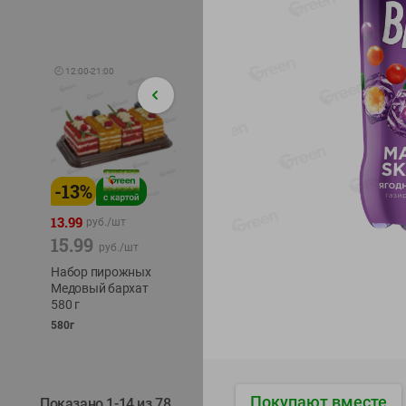
🕘
12:00
-
21:00
-
13
%
-
12
%
-
24
%
4.99
13.99
1.05
руб./
шт
руб./
шт
15.99
1.19
ТОФУ V
руб./
шт
руб./
шт
ТВЕРД
Набор пирожных
Корм влаж. для
230г
Медовый бархат
кош. с чувств.
580 г
пищевар. Пурина
Ван курица
580г
75г
Покупают вместе
Показано 1-14 из 78