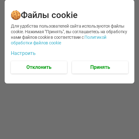
Файлы cookie
Для удобства пользователей сайта используются файлы
cookie. Нажимая "Принять", вы соглашаетесь
на обработку
нами файлов cookie в соответствии с
Политикой
обработки файлов cookie
-
12
%
-
24
%
Настроить
6.59
4.99
1.05
руб./
шт
руб./
шт
1.19
ТОФУ Vegetus ТВЕРДЫЙ
руб./
шт
Отклонить
Принять
230г
Корм влаж. для кош. с
чувств. пищевар. Пурина
Ван курица
75г