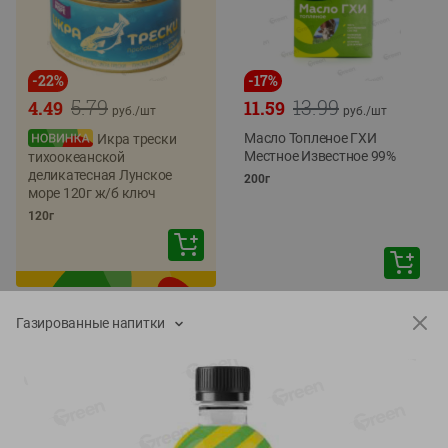
-
22
%
-
17
%
5.79
13.99
4.49
11.59
руб./
шт
руб./
шт
Масло Топленое ГХИ
Икра трески
Местное Известное 99%
тихоокеанской
деликатесная Лунское
200г
море 120г ж/б ключ
120г
Газированные напитки