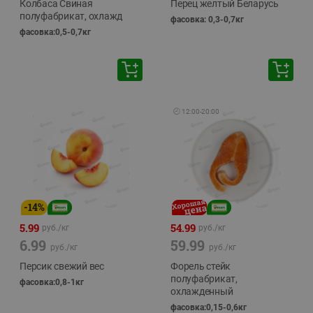
Колбаса Свиная
Перец желтый Беларусь
полуфабрикат, охлажд
фасовка: 0,3-0,7кг
фасовка:0,5-0,7кг
🕘
12:00
-
20:00
-
14
%
5.99
54.99
руб./
кг
руб./
кг
6.99
59.99
руб./
кг
руб./
кг
Персик свежий вес
Форель стейк
полуфабрикат,
фасовка:0,8-1кг
охлажденный
фасовка:0,15-0,6кг