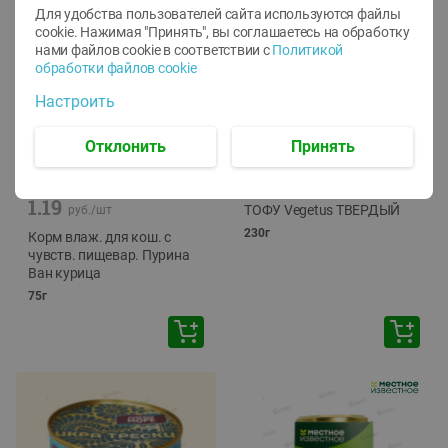
Для удобства пользователей сайта используются файлы
cookie. Нажимая "Принять", вы соглашаетесь
на обработку
нами файлов cookie в соответствии с
Политикой
обработки файлов cookie
Настроить
Отклонить
Принять
-
12
%
-
24
%
6.59
4.99
1.05
руб./
шт
руб./
шт
1.19
ТОФУ Vegetus ТВЕРДЫЙ
руб./
шт
230г
Корм влаж. для кош. с
чувств. пищевар. Пурина
Ван курица
75г