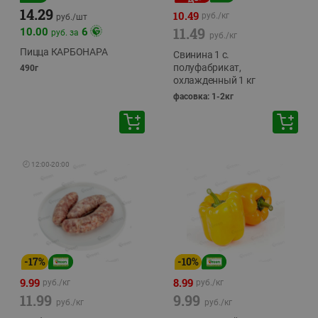
14.29
10.49
руб./
кг
руб./
шт
11.49
10.00
6
руб. за
руб./
кг
Пицца КАРБОНАРА
Свинина 1 с.
полуфабрикат,
490г
охлажденный 1 кг
фасовка: 1-2кг
🕘
12:00
-
20:00
-
17
%
-
10
%
9.99
8.99
руб./
кг
руб./
кг
11.99
9.99
руб./
кг
руб./
кг