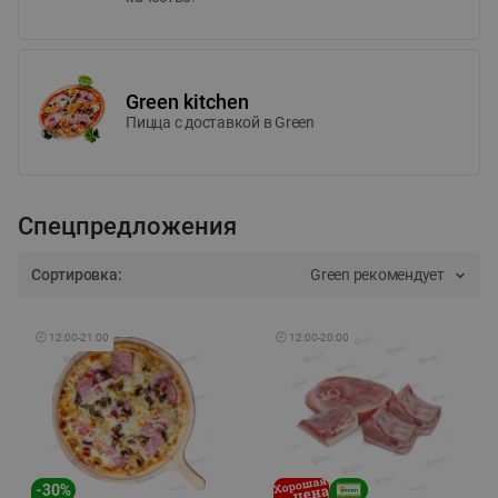
Green kitchen
Пицца c доставкой в Green
Спецпредложения
Сортировка:
Green рекомендует
🕘
12:00
-
21:00
🕘
12:00
-
20:00
-
30
%