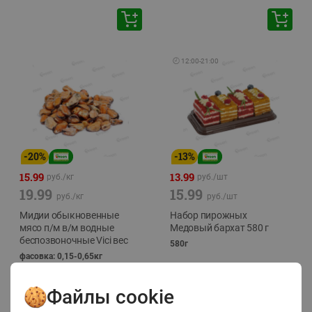
🕘
12:00
-
21:00
-
20
%
-
13
%
15.99
13.99
руб./
кг
руб./
шт
19.99
15.99
руб./
кг
руб./
шт
Мидии обыкновенные
Набор пирожных
мясо п/м в/м водные
Медовый бархат 580 г
беспозвоночные Vici вес
580г
фасовка: 0,15-0,65кг
Файлы cookie