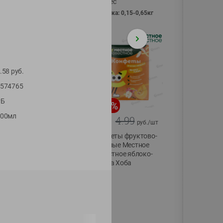
Vici вес
фасовка: 0,15-0,65кг
.58
руб.
574765
РБ
-
13
%
-
20
%
500мл
6.89
4.99
5.99
3.99
руб./
шт
руб./
шт
Яйца перепелиные
Конфеты фруктово-
копченые
ягодные Местное
Молодецкие
известное яблоко-
Местное известное
тыква Хоба
20 шт упак
60г
Солигорска п/ф
20шт в уп