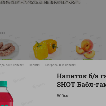
20:00
-
10
%
-
14
%
ода, соки, напитки
Напитки
Газированные напитки
8.99
5.99
./
кг
руб./
кг
руб./
кг
Напиток б/а г
9.99
6.99
руб./
кг
руб./
кг
руб./
кг
SHOT Бабл-га
а Свиная
Перец желтый
Персик свежий вес
брикат,
Беларусь
фасовка:0,8-1кг
500мл
фасовка: 0,3-0,7кг
0,5-0,7кг