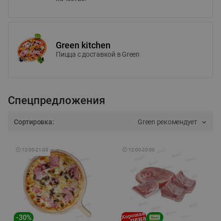
Green kitchen
Пицца c доставкой в Green
Спецпредложения
Сортировка:
Green рекомендует
🕘
12:00
-
21:00
🕘
12:00
-
20:00
-
30
%