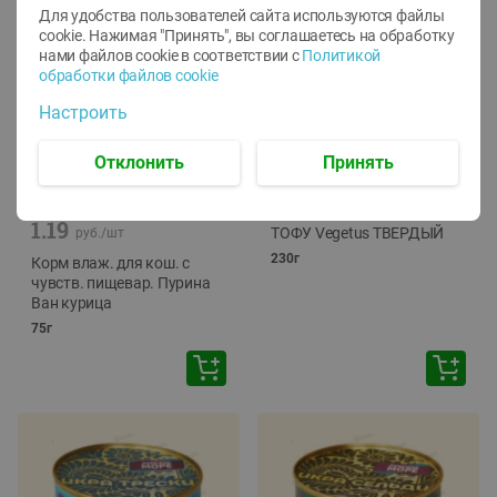
Для удобства пользователей сайта используются файлы
cookie. Нажимая "Принять", вы соглашаетесь
на обработку
нами файлов cookie в соответствии с
Политикой
обработки файлов cookie
Настроить
Отклонить
Принять
-
12
%
-
24
%
6.59
4.99
1.05
руб./
шт
руб./
шт
1.19
ТОФУ Vegetus ТВЕРДЫЙ
руб./
шт
230г
Корм влаж. для кош. с
чувств. пищевар. Пурина
Ван курица
75г