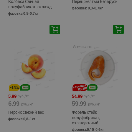
Колбаса Свиная
Перец желтый Беларусь
полуфабрикат, охлажд
фасовка: 0,3-0,7кг
фасовка:0,5-0,7кг
🕘
12:00
-
20:00
-
14
%
5.99
54.99
руб./
кг
руб./
кг
6.99
59.99
руб./
кг
руб./
кг
Персик свежий вес
Форель стейк
полуфабрикат,
фасовка:0,8-1кг
охлажденный
фасовка:0,15-0,6кг