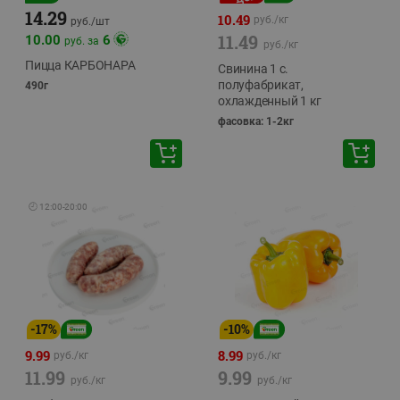
14.29
10.49
руб./
кг
руб./
шт
11.49
10.00
6
руб. за
руб./
кг
Пицца КАРБОНАРА
Свинина 1 с.
полуфабрикат,
490г
охлажденный 1 кг
фасовка: 1-2кг
🕘
12:00
-
20:00
-
17
%
-
10
%
9.99
8.99
руб./
кг
руб./
кг
11.99
9.99
руб./
кг
руб./
кг