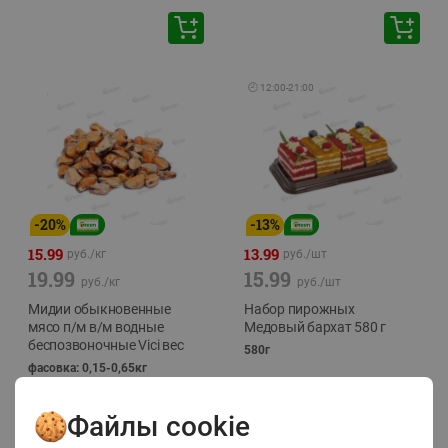
🕘
12:00
-
21:00
-
20
%
-
13
%
15.99
13.99
руб./
кг
руб./
шт
19.99
15.99
руб./
кг
руб./
шт
Мидии обыкновенные
Набор пирожных
мясо п/м в/м водные
Медовый бархат 580 г
беспозвоночные Vici вес
580г
фасовка: 0,15-0,65кг
Файлы cookie