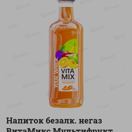
-
17
%
-
13
%
13.99
6.89
11.59
5.99
руб./
шт
руб./
шт
Масло Топленое ГХИ
Яйца перепелиные
Местное Известное 99%
копченые Молодецкие
Местное известное 20 шт
200г
упак Солигорска п/ф
20шт в уп
Показано 1-14 из 79
Показать 15-28 из 79
Каталог товаров
Напиток безалк. негаз
Специально для вас
ВитаМикс Мультифрукт