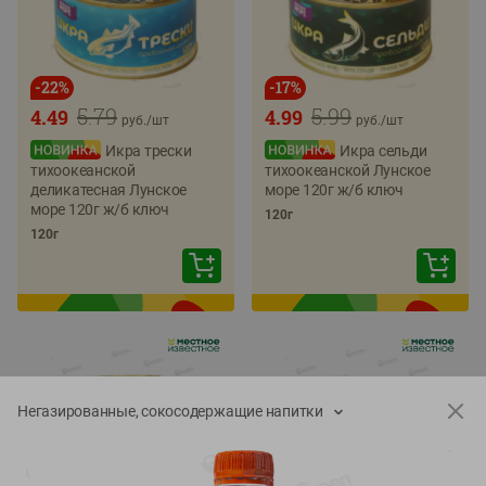
-
22
%
-
17
%
5.79
5.99
4.49
4.99
руб./
шт
руб./
шт
Икра трески
Икра сельди
тихоокеанской
тихоокеанской Лунское
деликатесная Лунское
море 120г ж/б ключ
море 120г ж/б ключ
120г
120г
Негазированные, сокосодержащие напитки