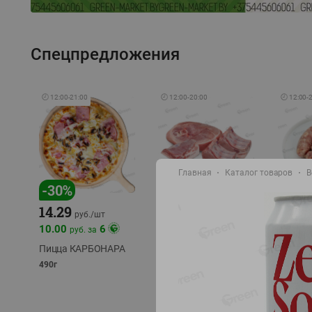
Спецпредложения
🕘
12:00
-
21:00
🕘
12:00
-
20:00
🕘
12:00
-
Главная
Каталог товаров
В
-
17
%
-
30
%
14.29
10.49
9.99
руб./
кг
руб
руб./
шт
11.49
11.99
10.00
6
руб. за
руб./
кг
Пицца КАРБОНАРА
Свинина 1 с.
Колбас
полуфабрикат,
полуфа
490г
охлажденный 1 кг
охлажд
фасовка: 1-2кг
фасовка: