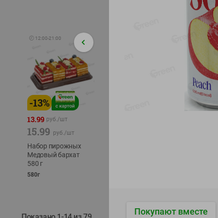
🕘
12:00
-
21:00
-
13
%
-
12
%
-
24
%
4.99
13.99
1.05
руб./
шт
руб./
шт
15.99
1.19
ТОФУ V
руб./
шт
руб./
шт
ТВЕРД
Набор пирожных
Корм влаж. для
230г
Медовый бархат
кош. с чувств.
580 г
пищевар. Пурина
Ван курица
580г
75г
Покупают вместе
Показано 1-14 из 79