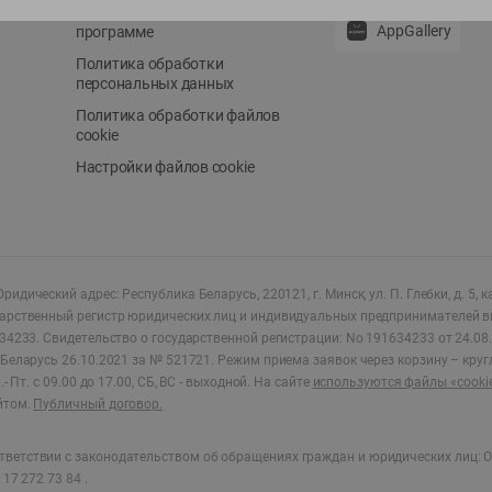
Положение о бонусной
AppGallery
программе
Политика обработки
персональных данных
Политика обработки файлов
cookie
Настройки файлов cookie
ридический адрес: Республика Беларусь, 220121, г. Минск, ул. П. Глебки, д. 5, к
дарственный регистр юридических лиц и индивидуальных предпринимателей в
34233.
Свидетельство о государственной регистрации: No 191634233 от 24.08.
Беларусь 26.10.2021 за № 521721. Режим приема заявок через корзину – круг
- Пт. с 09.00 до 17.00, СБ, ВС - выходной
.
На сайте
используются файлы «cooki
йтом.
Публичный договор.
ветствии с законодательством об обращениях граждан и юридических лиц: О
17 272 73 84 .