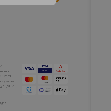
аб. 55
несена
2012.
УНП
лосуточно.
e»
с целью
тдел