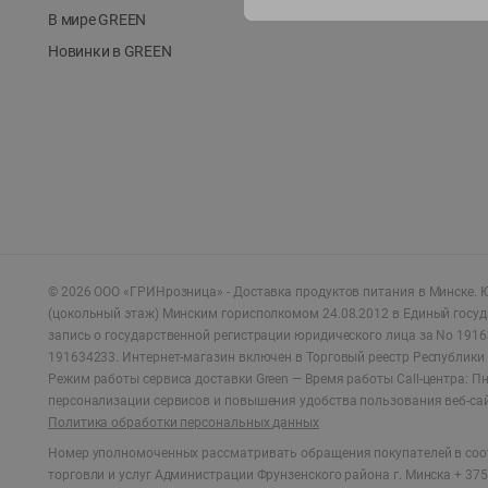
В мире GREEN
Новинки в GREEN
©
2026
ООО «ГРИНрозница» - Доставка продуктов питания в Минске.
Ю
(цокольный этаж) Минским горисполкомом 24.08.2012 в Единый госу
запись о государственной регистрации юридического лица за No 1916
191634233. Интернет-магазин включен в Торговый реестр Республики 
Режим работы сервиса доставки Green —
Время работы Call-центра: Пн.
персонализации сервисов и повышения удобства пользования веб-са
Политика обработки персональных данных
Номер уполномоченных рассматривать обращения покупателей в соот
торговли и услуг Администрации Фрунзенского района г. Минска + 375 