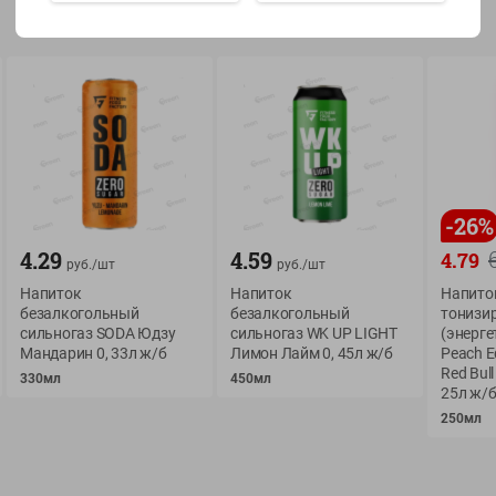
Показать 15-28 из 79
О сервисе
Мой Green
-
26
%
Оплата
История покупок
4.29
4.59
4.79
руб./
шт
руб./
шт
Условия доставки
Мои товары
Напиток
Напиток
Напито
безалкогольный
безалкогольный
тонизи
Возврат товара
Обратная связь
сильногаз SODA Юдзу
сильногаз WK UP LIGHT
(энерге
Оформление заказа
Мандарин 0, 33л ж/б
Лимон Лайм 0, 45л ж/б
Peach E
Red Bul
Приложение Green c
330мл
450мл
Приемка товара
25л ж/
доставкой и бонусно
Самовывоз
250мл
Рекламная игра
App Store
n
Публичный договор
Google Play