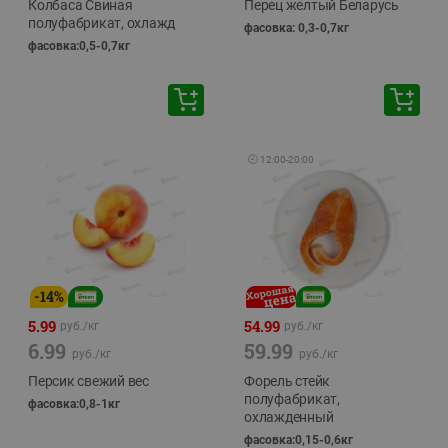
Колбаса Свиная
Перец желтый Беларусь
полуфабрикат, охлажд
фасовка: 0,3-0,7кг
фасовка:0,5-0,7кг
🕘
12:00
-
20:00
-
14
%
5.99
54.99
руб./
кг
руб./
кг
6.99
59.99
руб./
кг
руб./
кг
Персик свежий вес
Форель стейк
полуфабрикат,
фасовка:0,8-1кг
охлажденный
фасовка:0,15-0,6кг