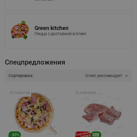
Green kitchen
Пицца c доставкой в Green
Спецпредложения
Сортировка:
Green рекомендует
🕘
12:00
-
21:00
🕘
12:00
-
20:00
-
30
%