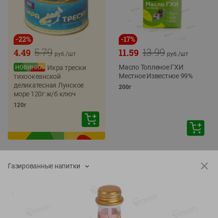
-
22
%
-
17
%
5.79
13.99
4.49
11.59
руб./
шт
руб./
шт
Масло Топленое ГХИ
Икра трески
Местное Известное 99%
тихоокеанской
деликатесная Лунское
200г
море 120г ж/б ключ
120г
Газированные напитки