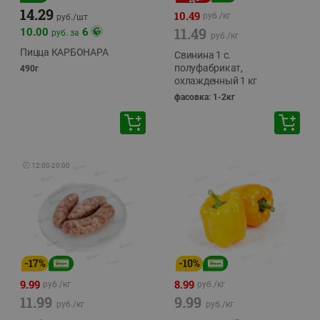
14.29
10.49
руб./
кг
руб./
шт
11.49
10.00
6
руб. за
руб./
кг
Пицца КАРБОНАРА
Свинина 1 с.
полуфабрикат,
490г
охлажденный 1 кг
фасовка: 1-2кг
🕘
12:00
-
20:00
-
17
%
-
10
%
9.99
8.99
руб./
кг
руб./
кг
11.99
9.99
руб./
кг
руб./
кг