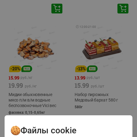
🕘
12:00
-
21:00
-
20
%
-
13
%
15.99
13.99
руб./
кг
руб./
шт
19.99
15.99
руб./
кг
руб./
шт
Мидии обыкновенные
Набор пирожных
мясо п/м в/м водные
Медовый бархат 580 г
беспозвоночные Vici вес
580г
фасовка: 0,15-0,65кг
Файлы cookie