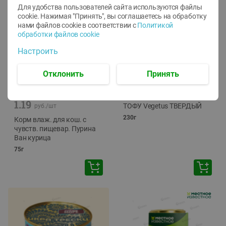
Для удобства пользователей сайта используются файлы
cookie. Нажимая "Принять", вы соглашаетесь
на обработку
нами файлов cookie в соответствии с
Политикой
обработки файлов cookie
Настроить
Отклонить
Принять
-
12
%
-
24
%
6.59
4.99
1.05
руб./
шт
руб./
шт
1.19
ТОФУ Vegetus ТВЕРДЫЙ
руб./
шт
230г
Корм влаж. для кош. с
чувств. пищевар. Пурина
Ван курица
75г