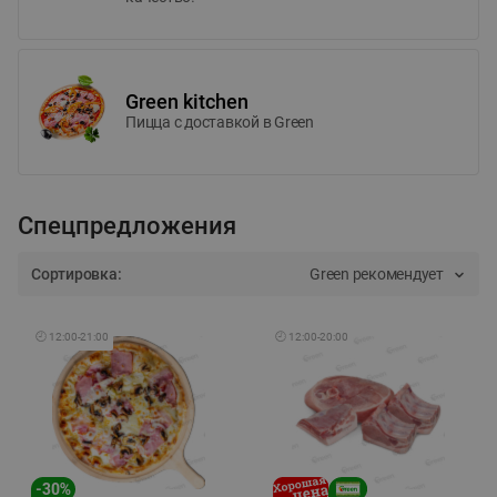
Green kitchen
Пицца c доставкой в Green
Спецпредложения
Сортировка:
Green рекомендует
🕘
12:00
-
21:00
🕘
12:00
-
20:00
-
30
%