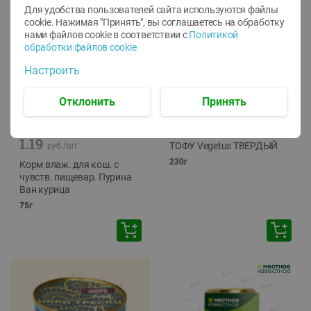
Для удобства пользователей сайта используются файлы
cookie. Нажимая "Принять", вы соглашаетесь
на обработку
нами файлов cookie в соответствии с
Политикой
обработки файлов cookie
Настроить
Отклонить
Принять
-
12
%
-
24
%
6.59
4.99
1.05
руб./
шт
руб./
шт
1.19
ТОФУ Vegetus ТВЕРДЫЙ
руб./
шт
230г
Корм влаж. для кош. с
чувств. пищевар. Пурина
Ван курица
75г