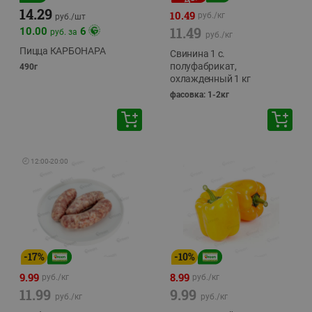
14.29
10.49
руб./
кг
руб./
шт
11.49
10.00
6
руб. за
руб./
кг
Пицца КАРБОНАРА
Свинина 1 с.
полуфабрикат,
490г
охлажденный 1 кг
фасовка: 1-2кг
🕘
12:00
-
20:00
-
17
%
-
10
%
9.99
8.99
руб./
кг
руб./
кг
11.99
9.99
руб./
кг
руб./
кг