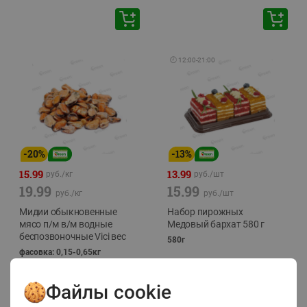
🕘
12:00
-
21:00
-
20
%
-
13
%
15.99
13.99
руб./
кг
руб./
шт
19.99
15.99
руб./
кг
руб./
шт
Мидии обыкновенные
Набор пирожных
мясо п/м в/м водные
Медовый бархат 580 г
беспозвоночные Vici вес
580г
фасовка: 0,15-0,65кг
Файлы cookie