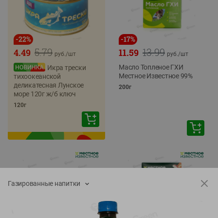
-
22
%
-
17
%
5.79
13.99
4.49
11.59
руб./
шт
руб./
шт
Масло Топленое ГХИ
Икра трески
Местное Известное 99%
тихоокеанской
деликатесная Лунское
200г
море 120г ж/б ключ
120г
Газированные напитки