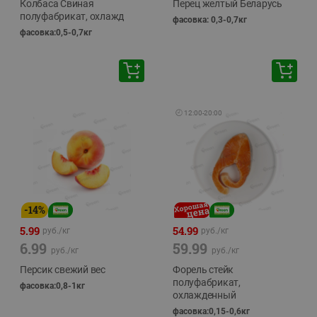
Колбаса Свиная
Перец желтый Беларусь
полуфабрикат, охлажд
фасовка: 0,3-0,7кг
фасовка:0,5-0,7кг
🕘
12:00
-
20:00
-
14
%
5.99
54.99
руб./
кг
руб./
кг
6.99
59.99
руб./
кг
руб./
кг
Персик свежий вес
Форель стейк
полуфабрикат,
фасовка:0,8-1кг
охлажденный
фасовка:0,15-0,6кг