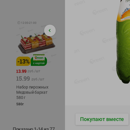
🕘
12:00
-
21:00
-
13
%
-
12
%
-
24
%
4.99
13.99
1.05
руб./
шт
руб./
шт
15.99
1.19
ТОФУ V
руб./
шт
руб./
шт
ТВЕРД
Набор пирожных
Корм влаж. для
230г
Медовый бархат
кош. с чувств.
580 г
пищевар. Пурина
Ван курица
580г
75г
Покупают вместе
Показано 1-14 из 77