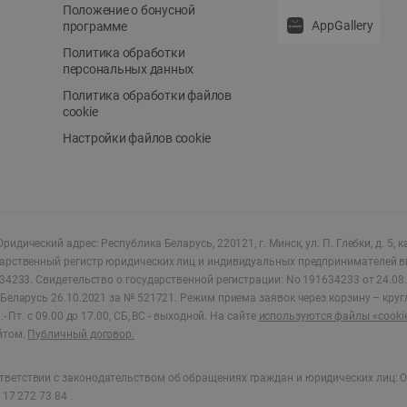
Положение о бонусной
AppGallery
программе
Политика обработки
персональных данных
Политика обработки файлов
cookie
Настройки файлов cookie
ридический адрес: Республика Беларусь, 220121, г. Минск, ул. П. Глебки, д. 5, к
дарственный регистр юридических лиц и индивидуальных предпринимателей в
34233.
Свидетельство о государственной регистрации: No 191634233 от 24.08.
Беларусь 26.10.2021 за № 521721. Режим приема заявок через корзину – круг
- Пт. с 09.00 до 17.00, СБ, ВС - выходной
.
На сайте
используются файлы «cooki
йтом.
Публичный договор.
ветствии с законодательством об обращениях граждан и юридических лиц: О
17 272 73 84 .