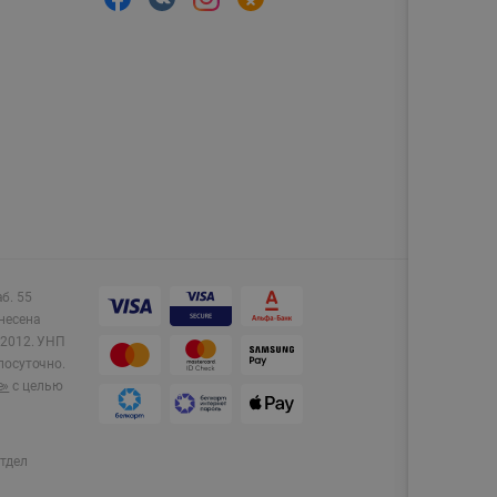
аб. 55
несена
2012.
УНП
лосуточно.
e»
с целью
тдел