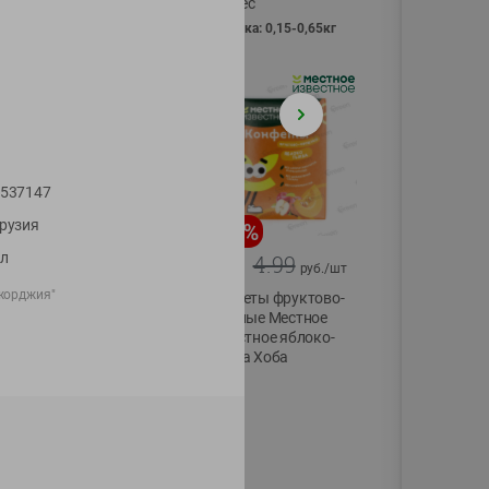
Vici вес
фасовка: 0,15-0,65кг
537147
рузия
-
13
%
-
20
%
л
6.89
4.99
5.99
3.99
руб./
шт
руб./
шт
жорджия"
Яйца перепелиные
Конфеты фруктово-
копченые
ягодные Местное
Молодецкие
известное яблоко-
Местное известное
тыква Хоба
20 шт упак
60г
Солигорска п/ф
20шт в уп