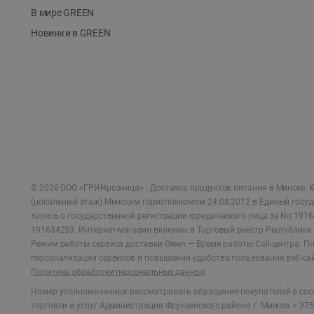
В мире GREEN
Новинки в GREEN
©
2026
ООО «ГРИНрозница» - Доставка продуктов питания в Минске.
Ю
(цокольный этаж) Минским горисполкомом 24.08.2012 в Единый госу
запись о государственной регистрации юридического лица за No 1916
191634233. Интернет-магазин включен в Торговый реестр Республики 
Режим работы сервиса доставки Green —
Время работы Call-центра: Пн.
персонализации сервисов и повышения удобства пользования веб-са
Политика обработки персональных данных
Номер уполномоченных рассматривать обращения покупателей в соот
торговли и услуг Администрации Фрунзенского района г. Минска + 375 