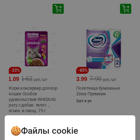
-
33
%
-
49
%
1.62
7.90
1.09
3.99
руб./
шт
руб./
шт
Корм консервир для взр.
Полотенца бумажные
кошек Особое
Zewa Премиум
удовольствие WHISKAS
2шт в уп
рагу с добав. телят. ,
ягнен. и овощ. 75 г
75г
Файлы cookie