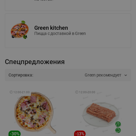
Green kitchen
Пицца c доставкой в Green
Спецпредложения
Сортировка:
Green рекомендует
🕘
12:00
-
21:00
🕘
12:00
-
20:00
-
30
%
-
13
%