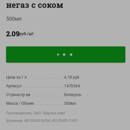
негаз с соком
О сервисе
500мл
Настройки файлов cookie
Мой Green
2.09
руб./
шт
Приложение Green c
доставкой и бонусной картой
App
Google
AppGallery
Store
Play
Цена за 1
л
4.18
руб.
Артикул
1470384
+375 44 560-60-61
Страна пр-ва
Беларусь
Call-центр работает с 9:00 до 21:00 ежедневно
Масса / Объем
500мл
shop@green-market.by
Производитель:
ОАО "Лидское пиво"
Пишите нам свои вопросы, предложения и комментарии
Штрихкод:
4810285016506, 4810285012492
Вакансии
👋