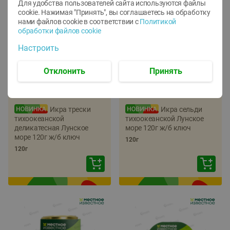
Для удобства пользователей сайта используются файлы
cookie. Нажимая "Принять", вы соглашаетесь
на обработку
нами файлов cookie в соответствии с
Политикой
обработки файлов cookie
Настроить
Отклонить
Принять
-
22
%
-
17
%
5.79
5.99
4.49
4.99
руб./
шт
руб./
шт
Икра трески
Икра сельди
тихоокеанской
тихоокеанской Лунское
деликатесная Лунское
море 120г ж/б ключ
море 120г ж/б ключ
120г
120г