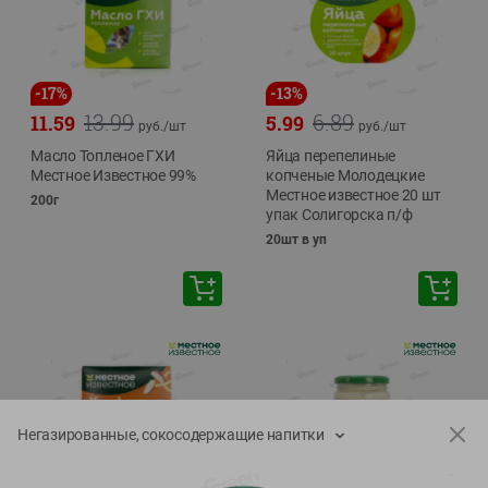
-
17
%
-
13
%
13.99
6.89
11.59
5.99
руб./
шт
руб./
шт
Масло Топленое ГХИ
Яйца перепелиные
Местное Известное 99%
копченые Молодецкие
Местное известное 20 шт
200г
упак Солигорска п/ф
20шт в уп
Негазированные, сокосодержащие напитки