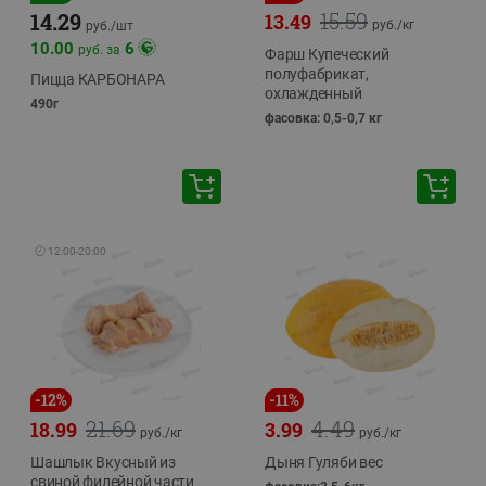
15.59
14.29
13.49
руб./
кг
руб./
шт
10.00
6
руб. за
Фарш Купеческий
полуфабрикат,
Пицца КАРБОНАРА
охлажденный
490г
фасовка: 0,5-0,7 кг
🕘
12:00
-
20:00
-
12
%
-
11
%
21.69
4.49
18.99
3.99
руб./
кг
руб./
кг
Шашлык Вкусный из
Дыня Гуляби вес
свиной филейной части