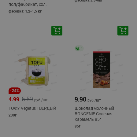
фасовка:3,5-6кг
полуфабрикат, охл.
фасовка: 1,2-1,5 кг
1
-
24
%
6.59
9.90
4.99
руб./
шт
руб./
шт
ТОФУ Vegetus ТВЕРДЫЙ
Шоколад молочный
BONGENIE Соленая
230г
карамель 85г
85г