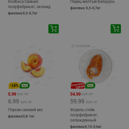
Колбаса Свиная
Перец желтый Беларусь
полуфабрикат, охлажд
фасовка: 0,3-0,7кг
фасовка:0,5-0,7кг
🕘
12:00
-
20:00
-
14
%
5.99
54.99
руб./
кг
руб./
кг
6.99
59.99
руб./
кг
руб./
кг
Персик свежий вес
Форель стейк
полуфабрикат,
фасовка:0,8-1кг
охлажденный
фасовка:0,15-0,6кг