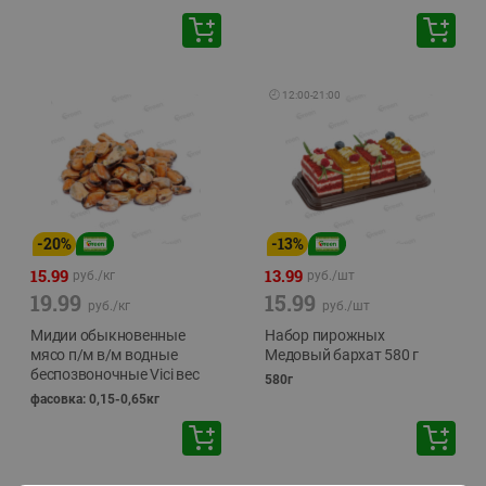
🕘
12:00
-
21:00
-
20
%
-
13
%
15.99
13.99
руб./
кг
руб./
шт
19.99
15.99
руб./
кг
руб./
шт
Мидии обыкновенные
Набор пирожных
мясо п/м в/м водные
Медовый бархат 580 г
беспозвоночные Vici вес
580г
фасовка: 0,15-0,65кг