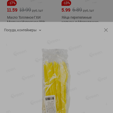
-
17
%
-
13
%
13.99
6.89
11.59
5.99
руб./
шт
руб./
шт
Масло Топленое ГХИ
Яйца перепелиные
Местное Известное 99%
копченые Молодецкие
Местное известное 20 шт
200г
Посуда, контейнеры
упак Солигорска п/ф
20шт в уп
Показано 1-14 из 79
Показать 15-28 из 79
Каталог товаров
Специально для вас