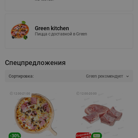
Green kitchen
Пицца c доставкой в Green
Спецпредложения
Сортировка:
Green рекомендует
🕘
12:00
-
21:00
🕘
12:00
-
20:00
-
30
%