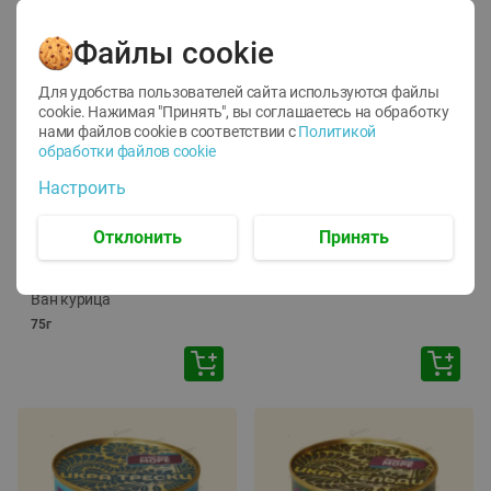
Файлы cookie
Для удобства пользователей сайта используются файлы
cookie. Нажимая "Принять", вы соглашаетесь
на обработку
нами файлов cookie в соответствии с
Политикой
обработки файлов cookie
-
12
%
-
24
%
Настроить
6.59
4.99
1.05
руб./
шт
руб./
шт
1.19
ТОФУ Vegetus ТВЕРДЫЙ
руб./
шт
Отклонить
Принять
230г
Корм влаж. для кош. с
чувств. пищевар. Пурина
Ван курица
75г