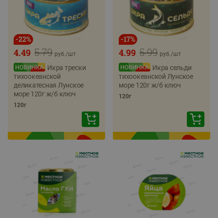
-
22
%
-
17
%
5.79
5.99
4.49
4.99
руб./
шт
руб./
шт
Икра трески
Икра сельди
тихоокеанской
тихоокеанской Лунское
деликатесная Лунское
море 120г ж/б ключ
море 120г ж/б ключ
120г
120г