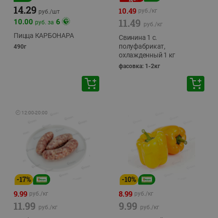
14.29
10.49
руб./
кг
руб./
шт
11.49
10.00
6
руб. за
руб./
кг
Пицца КАРБОНАРА
Свинина 1 с.
полуфабрикат,
490г
охлажденный 1 кг
фасовка: 1-2кг
🕘
12:00
-
20:00
-
17
%
-
10
%
9.99
8.99
руб./
кг
руб./
кг
11.99
9.99
руб./
кг
руб./
кг