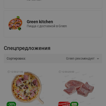
Green kitchen
Пицца c доставкой в Green
Спецпредложения
Сортировка:
Green рекомендует
🕘
12:00
-
21:00
🕘
12:00
-
20:00
-
30
%