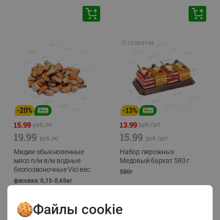
🕘
12:00
-
21:00
-
20
%
-
13
%
15.99
13.99
руб./
кг
руб./
шт
19.99
15.99
руб./
кг
руб./
шт
Мидии обыкновенные
Набор пирожных
мясо п/м в/м водные
Медовый бархат 580 г
беспозвоночные Vici вес
580г
фасовка: 0,15-0,65кг
Файлы cookie