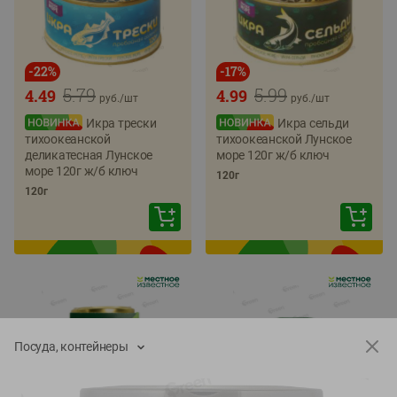
-
22
%
-
17
%
5.79
5.99
4.49
4.99
руб./
шт
руб./
шт
Икра трески
Икра сельди
тихоокеанской
тихоокеанской Лунское
деликатесная Лунское
море 120г ж/б ключ
море 120г ж/б ключ
120г
120г
Посуда, контейнеры