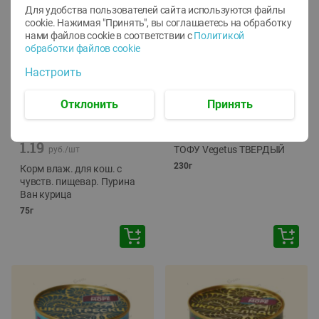
Для удобства пользователей сайта используются файлы
cookie. Нажимая "Принять", вы соглашаетесь
на обработку
нами файлов cookie в соответствии с
Политикой
обработки файлов cookie
Настроить
Отклонить
Принять
-
12
%
-
24
%
6.59
4.99
1.05
руб./
шт
руб./
шт
1.19
ТОФУ Vegetus ТВЕРДЫЙ
руб./
шт
230г
Корм влаж. для кош. с
чувств. пищевар. Пурина
Ван курица
75г