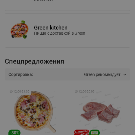
Green kitchen
Пицца c доставкой в Green
Спецпредложения
Сортировка:
Green рекомендует
🕘
12:00
-
21:00
🕘
12:00
-
20:00
-
30
%