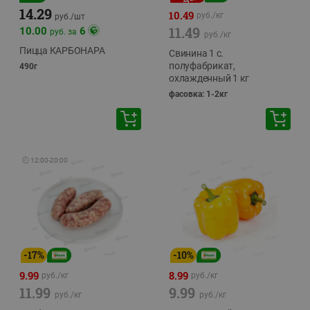
14.29
10.49
руб./
кг
руб./
шт
11.49
10.00
6
руб. за
руб./
кг
Пицца КАРБОНАРА
Свинина 1 с.
полуфабрикат,
490г
охлажденный 1 кг
фасовка: 1-2кг
🕘
12:00
-
20:00
-
17
%
-
10
%
9.99
8.99
руб./
кг
руб./
кг
11.99
9.99
руб./
кг
руб./
кг