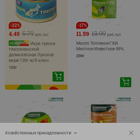
-
22
%
-
17
%
5.79
13.99
4.49
11.59
руб./
шт
руб./
шт
Масло Топленое ГХИ
Икра трески
Местное Известное 99%
тихоокеанской
деликатесная Лунское
200г
море 120г ж/б ключ
120г
Хозяйственные принадлежности