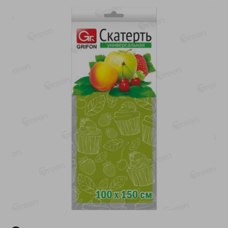
-
13
%
-
20
%
6.89
4.99
5.99
3.99
руб./
шт
руб./
шт
Яйца перепелиные
Конфеты фруктово-
копченые Молодецкие
ягодные Местное
Местное известное 20 шт
известное яблоко-тыква
упак Солигорска п/ф
Хоба
20шт в уп
60г
Показано 1-14 из 77
Показать 15-28 из 77
Каталог товаров
Специально для вас