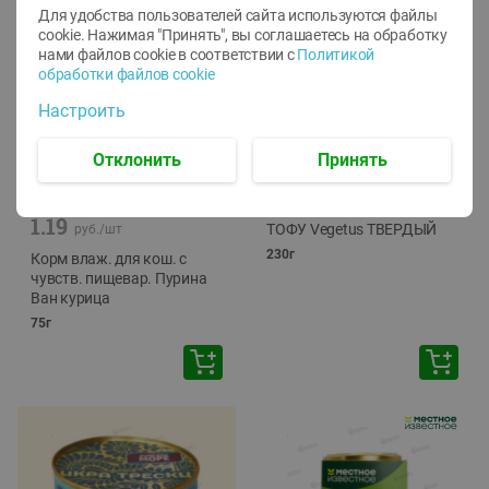
Для удобства пользователей сайта используются файлы
cookie. Нажимая "Принять", вы соглашаетесь
на обработку
нами файлов cookie в соответствии с
Политикой
обработки файлов cookie
Настроить
Отклонить
Принять
-
12
%
-
24
%
6.59
4.99
1.05
руб./
шт
руб./
шт
1.19
ТОФУ Vegetus ТВЕРДЫЙ
руб./
шт
230г
Корм влаж. для кош. с
чувств. пищевар. Пурина
Ван курица
75г