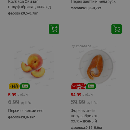
Колбаса Свиная
Перец желтый Беларусь
полуфабрикат, охлажд
фасовка: 0,3-0,7кг
фасовка:0,5-0,7кг
🕘
12:00
-
20:00
-
14
%
5.99
54.99
руб./
кг
руб./
кг
6.99
59.99
руб./
кг
руб./
кг
Персик свежий вес
Форель стейк
полуфабрикат,
фасовка:0,8-1кг
охлажденный
фасовка:0,15-0,6кг