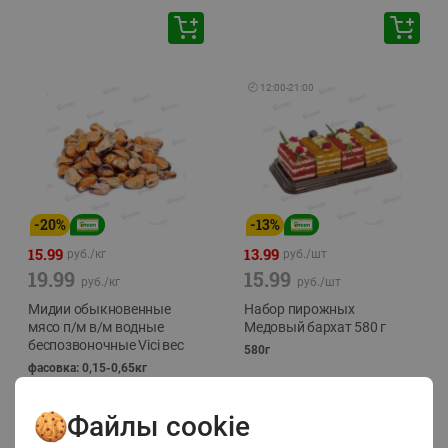
🕘
12:00
-
21:00
-
20
%
-
13
%
15.99
13.99
руб./
кг
руб./
шт
19.99
15.99
руб./
кг
руб./
шт
Мидии обыкновенные
Набор пирожных
мясо п/м в/м водные
Медовый бархат 580 г
беспозвоночные Vici вес
580г
фасовка: 0,15-0,65кг
Файлы cookie