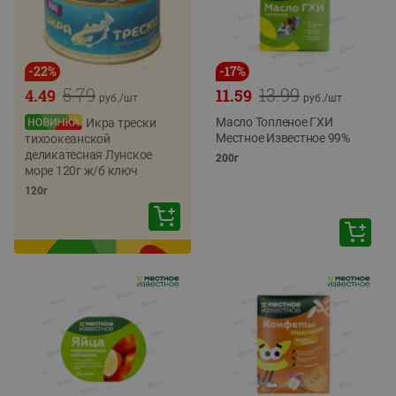
-
22
%
-
17
%
5.79
13.99
4.49
11.59
руб./
шт
руб./
шт
Масло Топленое ГХИ
Икра трески
Местное Известное 99%
тихоокеанской
деликатесная Лунское
200г
море 120г ж/б ключ
120г