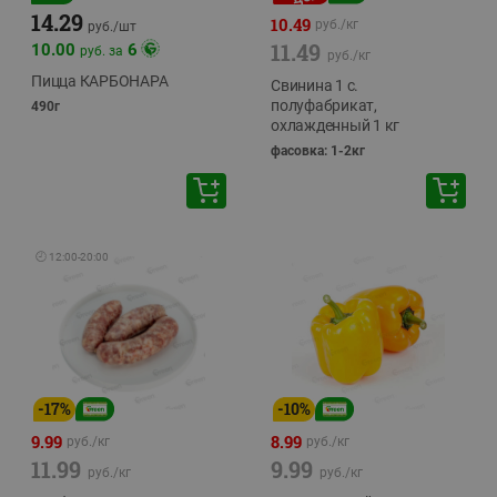
14.29
10.49
руб./
кг
руб./
шт
11.49
10.00
6
руб. за
руб./
кг
Пицца КАРБОНАРА
Свинина 1 с.
полуфабрикат,
490г
охлажденный 1 кг
фасовка: 1-2кг
🕘
12:00
-
20:00
-
17
%
-
10
%
9.99
8.99
руб./
кг
руб./
кг
11.99
9.99
руб./
кг
руб./
кг