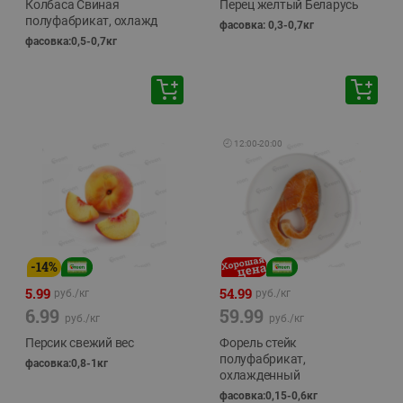
Колбаса Свиная
Перец желтый Беларусь
полуфабрикат, охлажд
фасовка: 0,3-0,7кг
фасовка:0,5-0,7кг
🕘
12:00
-
20:00
-
14
%
5.99
54.99
руб./
кг
руб./
кг
6.99
59.99
руб./
кг
руб./
кг
Персик свежий вес
Форель стейк
полуфабрикат,
фасовка:0,8-1кг
охлажденный
фасовка:0,15-0,6кг