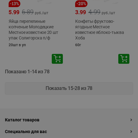
-
13
%
-
20
%
6.89
4.99
5.99
3.99
руб./
шт
руб./
шт
Яйца перепелиные
Конфеты фруктово-
копченые Молодецкие
ягодные Местное
Местное известное 20 шт
известное яблоко-тыква
упак Солигорска п/ф
Хоба
20шт в уп
60г
Показано 1-14 из 78
Показать 15-28 из 78
Каталог товаров
Специально для вас