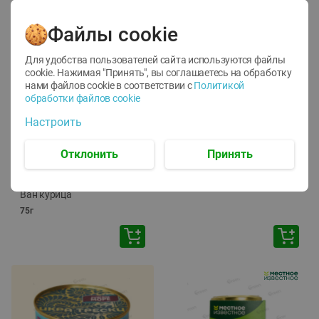
Файлы cookie
Для удобства пользователей сайта используются файлы
cookie. Нажимая "Принять", вы соглашаетесь
на обработку
нами файлов cookie в соответствии с
Политикой
обработки файлов cookie
-
12
%
-
24
%
Настроить
6.59
4.99
1.05
руб./
шт
руб./
шт
1.19
ТОФУ Vegetus ТВЕРДЫЙ
руб./
шт
Отклонить
Принять
230г
Корм влаж. для кош. с
чувств. пищевар. Пурина
Ван курица
75г