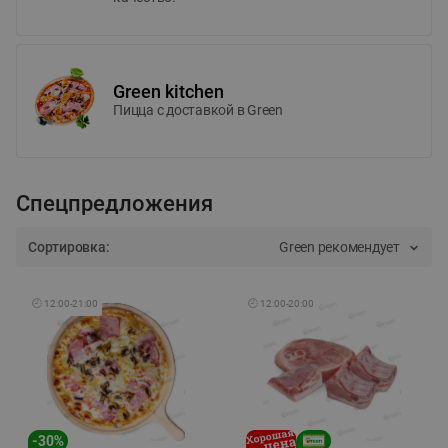
Green kitchen
Пицца c доставкой в Green
Спецпредложения
Сортировка:
Green рекомендует
🕘
12:00
-
21:00
🕘
12:00
-
20:00
-
30
%