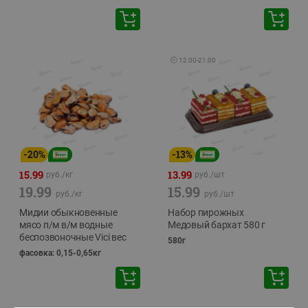
🕘
12:00
-
21:00
-
20
%
-
13
%
15.99
13.99
руб./
кг
руб./
шт
19.99
15.99
руб./
кг
руб./
шт
Мидии обыкновенные
Набор пирожных
мясо п/м в/м водные
Медовый бархат 580 г
беспозвоночные Vici вес
580г
фасовка: 0,15-0,65кг