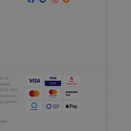
аб. 55
несена
2012.
УНП
лосуточно.
e»
с целью
тдел