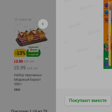
🕘
12:00
-
21:00
-
13
%
-
12
%
-
24
%
4.99
13.99
1.05
руб./
шт
руб./
шт
15.99
1.19
ТОФУ V
руб./
шт
руб./
шт
ТВЕРД
Набор пирожных
Корм влаж. для
230г
Медовый бархат
кош. с чувств.
580 г
пищевар. Пурина
Ван курица
580г
75г
Покупают вместе
Показано 1-14 из 79