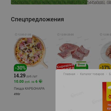
Спецпредложения
🕘
12:00
-
21:00
🕘
12:00
-
20:00
🕘
12:00
-
-
17
%
-
30
%
14.29
Главная
Каталог товаров
Б
10.49
9.99
руб./
кг
руб
руб./
шт
11.49
11.99
10.00
6
руб. за
руб./
кг
Пицца КАРБОНАРА
Свинина 1 с.
Колбас
полуфабрикат,
полуфа
490г
охлажденный 1 кг
охлажд
фасовка: 1-2кг
фасовка: