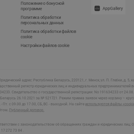
Положение о бонусной
AppGallery
программе
Политика обработки
персональных данных
Политика обработки файлов
cookie
Настройки файлов cookie
ридический адрес: Республика Беларусь, 220121, г. Минск, ул. П. Глебки, д. 5, к
дарственный регистр юридических лиц и индивидуальных предпринимателей в
34233.
Свидетельство о государственной регистрации: No 191634233 от 24.08.
Беларусь 26.10.2021 за № 521721. Режим приема заявок через корзину – круг
- Пт. с 09.00 до 17.00, СБ, ВС - выходной
.
На сайте
используются файлы «cooki
йтом.
Публичный договор.
ветствии с законодательством об обращениях граждан и юридических лиц: О
17 272 73 84 .