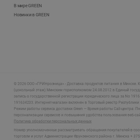
В мире GREEN
Новинки в GREEN
©
2026
ООО «ГРИНрозница» - Доставка продуктов питания в Минске.
Ю
(цокольный этаж) Минским горисполкомом 24.08.2012 в Единый госу
запись о государственной регистрации юридического лица за No 1916
191634233. Интернет-магазин включен в Торговый реестр Республики 
Режим работы сервиса доставки Green —
Время работы Call-центра: Пн.
персонализации сервисов и повышения удобства пользования веб-са
Политика обработки персональных данных
Номер уполномоченных рассматривать обращения покупателей в соот
торговли и услуг Администрации Фрунзенского района г. Минска + 375 