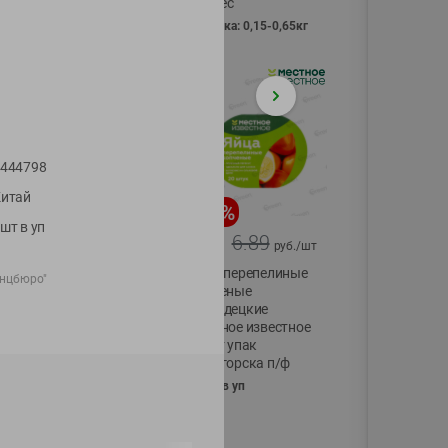
Vici вес
фасовка: 0,15-0,65кг
444798
итай
-
17
%
-
13
%
шт в уп
13.99
6.89
11.59
5.99
руб./
шт
руб./
шт
Масло Топленое
Яйца перепелиные
анцбюро"
ГХИ Местное
копченые
Известное 99%
Молодецкие
Местное известное
200г
20 шт упак
Солигорска п/ф
20шт в уп