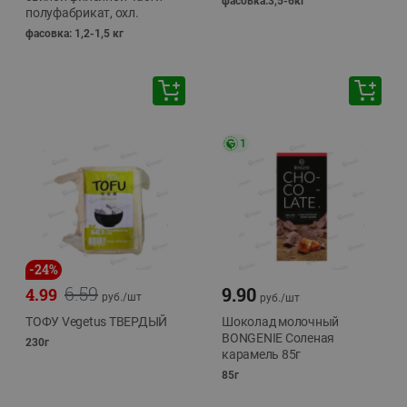
фасовка:3,5-6кг
полуфабрикат, охл.
фасовка: 1,2-1,5 кг
1
-
24
%
6.59
9.90
4.99
руб./
шт
руб./
шт
ТОФУ Vegetus ТВЕРДЫЙ
Шоколад молочный
BONGENIE Соленая
230г
карамель 85г
85г