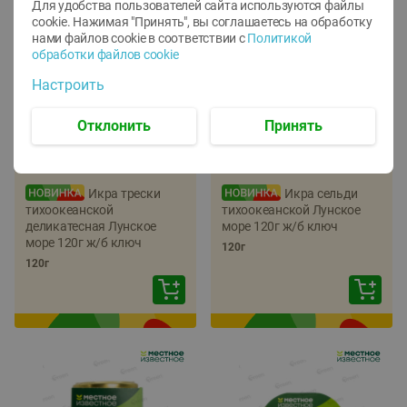
Для удобства пользователей сайта используются файлы
cookie. Нажимая "Принять", вы соглашаетесь
на обработку
нами файлов cookie в соответствии с
Политикой
обработки файлов cookie
Настроить
Отклонить
Принять
-
22
%
-
17
%
5.79
5.99
4.49
4.99
руб./
шт
руб./
шт
Икра трески
Икра сельди
тихоокеанской
тихоокеанской Лунское
деликатесная Лунское
море 120г ж/б ключ
море 120г ж/б ключ
120г
120г