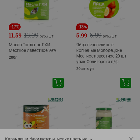
-
17
%
-
13
%
13.99
6.89
11.59
5.99
руб./
шт
руб./
шт
Масло Топленое ГХИ
Яйца перепелиные
Местное Известное 99%
копченые Молодецкие
Местное известное 20 шт
200г
упак Солигорска п/ф
20шт в уп
Карандаши, фломастеры, мелки цветные