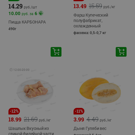
15.59
14.29
13.49
руб./
кг
руб./
шт
10.00
6
руб. за
Фарш Купеческий
полуфабрикат,
Пицца КАРБОНАРА
охлажденный
490г
фасовка: 0,5-0,7 кг
🕘
12:00
-
20:00
-
12
%
-
11
%
21.69
4.49
18.99
3.99
руб./
кг
руб./
кг
Шашлык Вкусный из
Дыня Гуляби вес
свиной филейной части