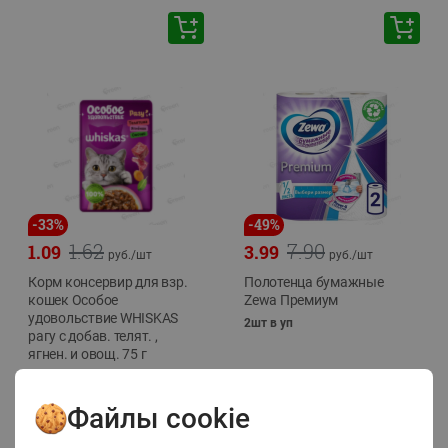
-
33
%
-
49
%
1.62
7.90
1.09
3.99
руб./
шт
руб./
шт
Корм консервир для взр.
Полотенца бумажные
кошек Особое
Zewa Премиум
удовольствие WHISKAS
2шт в уп
рагу с добав. телят. ,
ягнен. и овощ. 75 г
75г
Файлы cookie