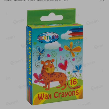
-
20
%
-
12
%
4.99
5.19
3.99
4.59
руб./
шт
руб./
шт
Конфеты фруктово-
Майонез Эко премиум
ягодные Местное
Местное известное
известное яблоко-тыква
300г
Хоба
60г
Показано 1-14 из 76
Показать 15-28 из 76
Каталог товаров
Специально для вас