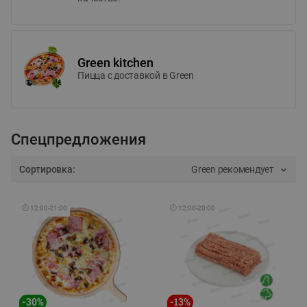
Green kitchen
Пицца c доставкой в Green
Спецпредложения
Сортировка:
Green рекомендует
🕘
12:00
-
21:00
🕘
12:00
-
20:00
-
30
%
-
13
%