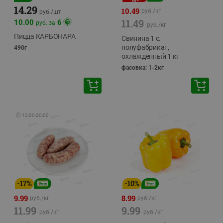
14.29
10.49
руб./
кг
руб./
шт
11.49
10.00
6
руб. за
руб./
кг
Пицца КАРБОНАРА
Свинина 1 с.
полуфабрикат,
490г
охлажденный 1 кг
фасовка: 1-2кг
🕘
12:00
-
20:00
-
17
%
-
10
%
9.99
8.99
руб./
кг
руб./
кг
11.99
9.99
руб./
кг
руб./
кг