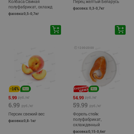
Колбаса Свиная
Перец желтый Беларусь
полуфабрикат, охлажд
фасовка: 0,3-0,7кг
фасовка:0,5-0,7кг
🕘
12:00
-
20:00
-
14
%
5.99
54.99
руб./
кг
руб./
кг
6.99
59.99
руб./
кг
руб./
кг
Персик свежий вес
Форель стейк
полуфабрикат,
фасовка:0,8-1кг
охлажденный
фасовка:0,15-0,6кг