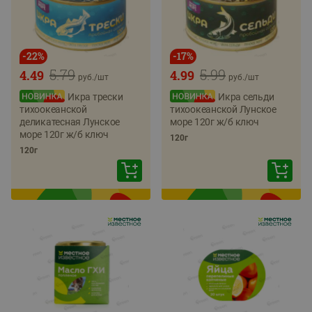
-
22
%
-
17
%
5.79
5.99
4.49
4.99
руб./
шт
руб./
шт
Икра трески
Икра сельди
тихоокеанской
тихоокеанской Лунское
деликатесная Лунское
море 120г ж/б ключ
море 120г ж/б ключ
120г
120г