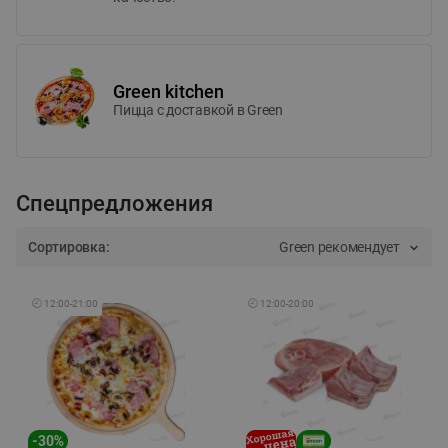
Green kitchen
Пицца c доставкой в Green
Спецпредложения
Сортировка:
Green рекомендует
🕘
12:00
-
21:00
🕘
12:00
-
20:00
-
30
%