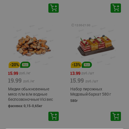
🕘
12:00
-
21:00
-
20
%
-
13
%
15.99
13.99
руб./
кг
руб./
шт
19.99
15.99
руб./
кг
руб./
шт
Мидии обыкновенные
Набор пирожных
мясо п/м в/м водные
Медовый бархат 580 г
беспозвоночные Vici вес
580г
фасовка: 0,15-0,65кг