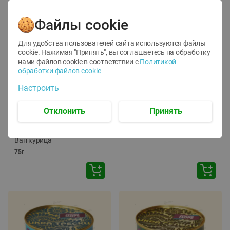
Файлы cookie
Для удобства пользователей сайта используются файлы
cookie. Нажимая "Принять", вы соглашаетесь
на обработку
нами файлов cookie в соответствии с
Политикой
обработки файлов cookie
-
12
%
-
24
%
Настроить
6.59
4.99
1.05
руб./
шт
руб./
шт
1.19
ТОФУ Vegetus ТВЕРДЫЙ
руб./
шт
Отклонить
Принять
230г
Корм влаж. для кош. с
чувств. пищевар. Пурина
Ван курица
75г