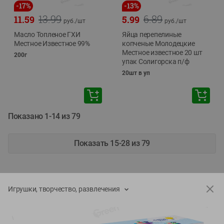
-
17
%
-
13
%
13.99
6.89
11.59
5.99
руб./
шт
руб./
шт
Масло Топленое ГХИ
Яйца перепелиные
Местное Известное 99%
копченые Молодецкие
Местное известное 20 шт
200г
упак Солигорска п/ф
20шт в уп
Показано 1-14 из 79
Показать 15-28 из 79
Игрушки, творчество, развлечения
Каталог товаров
Специально для вас