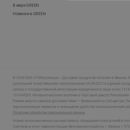
В мире GREEN
Новинки в GREEN
©
2026
ООО «ГРИНрозница» - Доставка продуктов питания в Минске.
Ю
(цокольный этаж) Минским горисполкомом 24.08.2012 в Единый госу
запись о государственной регистрации юридического лица за No 1916
191634233. Интернет-магазин включен в Торговый реестр Республики 
Режим работы сервиса доставки Green —
Время работы Call-центра: Пн.
персонализации сервисов и повышения удобства пользования веб-са
Политика обработки персональных данных
Номер уполномоченных рассматривать обращения покупателей в соот
торговли и услуг Администрации Фрунзенского района г. Минска + 375 