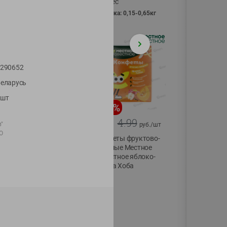
Vici вес
фасовка: 0,15-0,65кг
290652
еларусь
1шт
-
13
%
-
20
%
6.89
4.99
5.99
3.99
"
руб./
шт
руб./
шт
О
Яйца перепелиные
Конфеты фруктово-
копченые
ягодные Местное
Молодецкие
известное яблоко-
Местное известное
тыква Хоба
20 шт упак
60г
Солигорска п/ф
20шт в уп