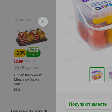
🕘
12:00
-
21:00
-
13
%
-
12
%
-
24
%
4.99
13.99
1.05
руб./
шт
руб./
шт
15.99
1.19
ТОФУ V
руб./
шт
руб./
шт
ТВЕРД
Набор пирожных
Корм влаж. для
230г
Медовый бархат
кош. с чувств.
580 г
пищевар. Пурина
Ван курица
580г
75г
Покупают вместе
Показано 1-14 из 78