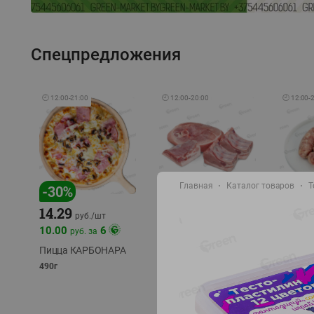
Спецпредложения
🕘
12:00
-
21:00
🕘
12:00
-
20:00
🕘
12:00
-
Главная
Каталог товаров
Т
-
17
%
-
30
%
14.29
10.49
9.99
руб./
кг
руб
руб./
шт
11.49
11.99
10.00
6
руб. за
руб./
кг
Пицца КАРБОНАРА
Свинина 1 с.
Колбас
полуфабрикат,
полуфа
490г
охлажденный 1 кг
охлажд
фасовка: 1-2кг
фасовка: