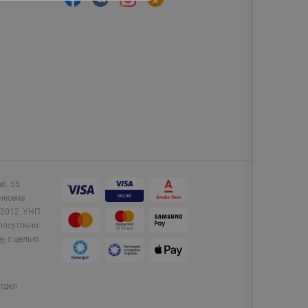
аб. 55
несена
2012.
УНП
лосуточно.
e»
с целью
тдел