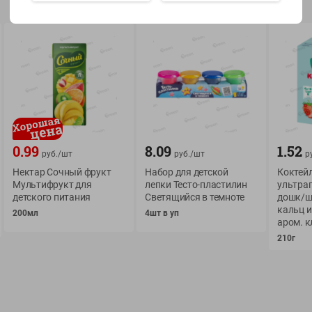
Показать 15-28 из 78
О сервисе
Мой Green
0.99
8.09
1.52
руб./
шт
руб./
шт
р
Оплата
История покупок
Нектар Сочный фрукт
Набор для детской
Коктей
Условия доставки
Мои товары
Мультифрукт для
лепки Тесто-пластилин
ультрап
детского питания
Светящийся в темноте
дошк/ш
Возврат товара
Обратная связь
кальц и 
200мл
4шт в уп
Оформление заказа
аром. к
Приложение Green c
Приемка товара
210г
доставкой и бонусно
Самовывоз
Рекламная игра
App Store
n
Публичный договор
Google Play