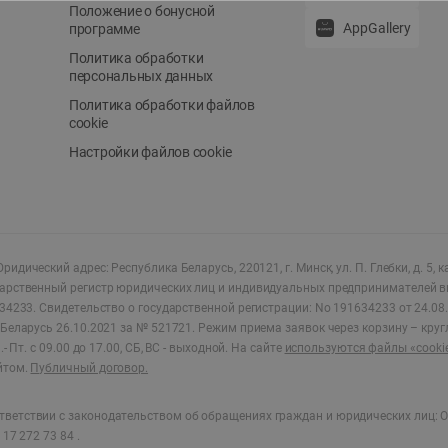
Положение о бонусной
AppGallery
программе
Политика обработки
персональных данных
Политика обработки файлов
cookie
Настройки файлов cookie
ридический адрес: Республика Беларусь, 220121, г. Минск, ул. П. Глебки, д. 5, к
дарственный регистр юридических лиц и индивидуальных предпринимателей в
34233.
Свидетельство о государственной регистрации: No 191634233 от 24.08.
Беларусь 26.10.2021 за № 521721. Режим приема заявок через корзину – круг
- Пт. с 09.00 до 17.00, СБ, ВС - выходной
.
На сайте
используются файлы «cooki
йтом.
Публичный договор.
ветствии с законодательством об обращениях граждан и юридических лиц: О
17 272 73 84 .