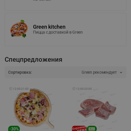
Green kitchen
Пицца c доставкой в Green
Спецпредложения
Сортировка:
Green рекомендует
🕘
12:00
-
21:00
🕘
12:00
-
20:00
-
30
%