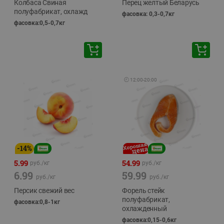
Колбаса Свиная
Перец желтый Беларусь
полуфабрикат, охлажд
фасовка: 0,3-0,7кг
фасовка:0,5-0,7кг
🕘
12:00
-
20:00
-
14
%
5.99
54.99
руб./
кг
руб./
кг
6.99
59.99
руб./
кг
руб./
кг
Персик свежий вес
Форель стейк
полуфабрикат,
фасовка:0,8-1кг
охлажденный
фасовка:0,15-0,6кг