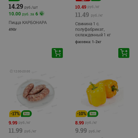
14.29
10.49
руб./
кг
руб./
шт
11.49
10.00
6
руб. за
руб./
кг
Пицца КАРБОНАРА
Свинина 1 с.
полуфабрикат,
490г
охлажденный 1 кг
фасовка: 1-2кг
🕘
12:00
-
20:00
-
17
%
-
10
%
9.99
8.99
руб./
кг
руб./
кг
11.99
9.99
руб./
кг
руб./
кг