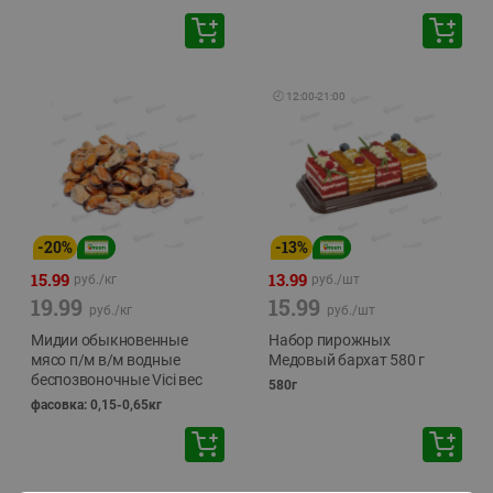
🕘
12:00
-
21:00
-
20
%
-
13
%
15.99
13.99
руб./
кг
руб./
шт
19.99
15.99
руб./
кг
руб./
шт
Мидии обыкновенные
Набор пирожных
мясо п/м в/м водные
Медовый бархат 580 г
беспозвоночные Vici вес
580г
фасовка: 0,15-0,65кг