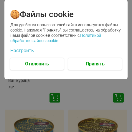
Файлы cookie
Для удобства пользователей сайта используются файлы
cookie. Нажимая "Принять", вы соглашаетесь
на обработку
нами файлов cookie в соответствии с
Политикой
обработки файлов cookie
-
12
%
-
24
%
Настроить
6.59
4.99
1.05
руб./
шт
руб./
шт
1.19
ТОФУ Vegetus ТВЕРДЫЙ
руб./
шт
Отклонить
Принять
230г
Корм влаж. для кош. с
чувств. пищевар. Пурина
Ван курица
75г