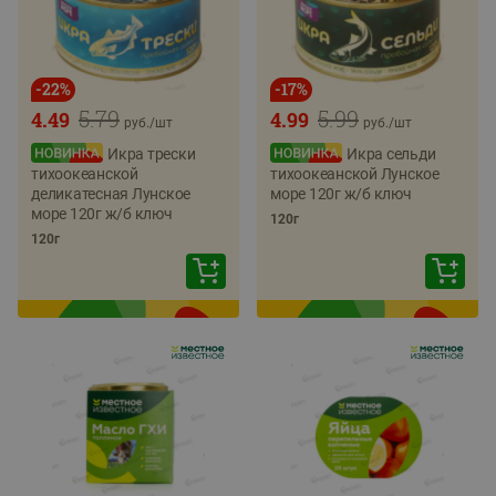
-
22
%
-
17
%
5.79
5.99
4.49
4.99
руб./
шт
руб./
шт
Икра трески
Икра сельди
тихоокеанской
тихоокеанской Лунское
деликатесная Лунское
море 120г ж/б ключ
море 120г ж/б ключ
120г
120г