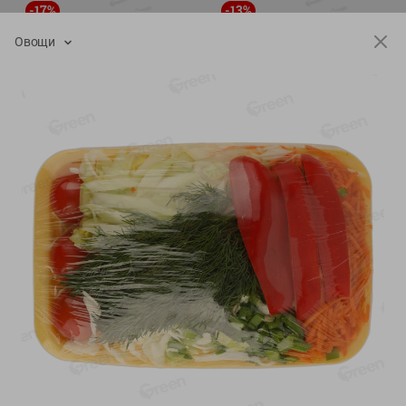
-
17
%
-
13
%
13.99
6.89
11.59
5.99
руб./
шт
руб./
шт
Овощи
Масло Топленое ГХИ
Яйца перепелиные
Местное Известное 99%
копченые Молодецкие
Местное известное 20 шт
200г
упак Солигорска п/ф
20шт в уп
Показано 1-14 из 79
Показать 15-28 из 79
Каталог товаров
Специально для вас