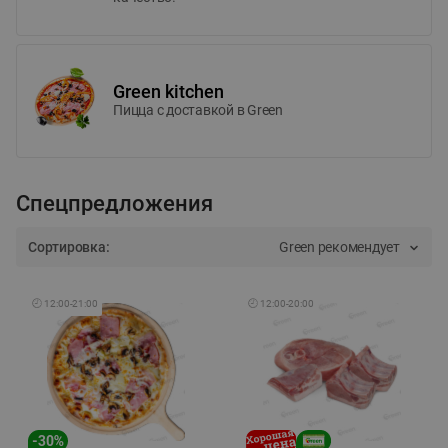
Green kitchen
Пицца c доставкой в Green
Спецпредложения
Сортировка:
Green рекомендует
🕘
12:00
-
21:00
🕘
12:00
-
20:00
-
30
%