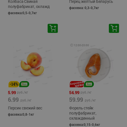
Колбаса Свиная
Перец желтый Беларусь
полуфабрикат, охлажд
фасовка: 0,3-0,7кг
фасовка:0,5-0,7кг
🕘
12:00
-
20:00
-
14
%
5.99
54.99
руб./
кг
руб./
кг
6.99
59.99
руб./
кг
руб./
кг
Персик свежий вес
Форель стейк
полуфабрикат,
фасовка:0,8-1кг
охлажденный
фасовка:0,15-0,6кг