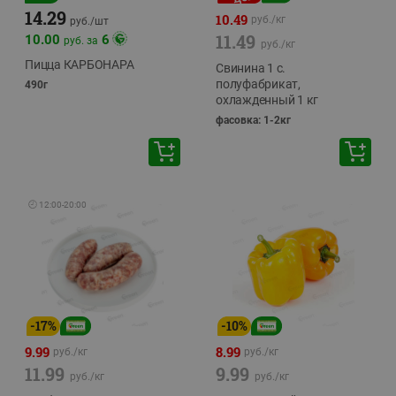
14.29
10.49
руб./
кг
руб./
шт
11.49
10.00
6
руб. за
руб./
кг
Пицца КАРБОНАРА
Свинина 1 с.
полуфабрикат,
490г
охлажденный 1 кг
фасовка: 1-2кг
🕘
12:00
-
20:00
-
17
%
-
10
%
9.99
8.99
руб./
кг
руб./
кг
11.99
9.99
руб./
кг
руб./
кг