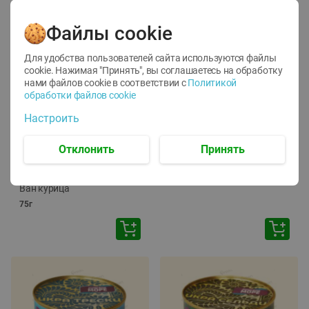
Файлы cookie
Для удобства пользователей сайта используются файлы
cookie. Нажимая "Принять", вы соглашаетесь
на обработку
нами файлов cookie в соответствии с
Политикой
обработки файлов cookie
-
12
%
-
24
%
Настроить
6.59
4.99
1.05
руб./
шт
руб./
шт
1.19
ТОФУ Vegetus ТВЕРДЫЙ
руб./
шт
Отклонить
Принять
230г
Корм влаж. для кош. с
чувств. пищевар. Пурина
Ван курица
75г