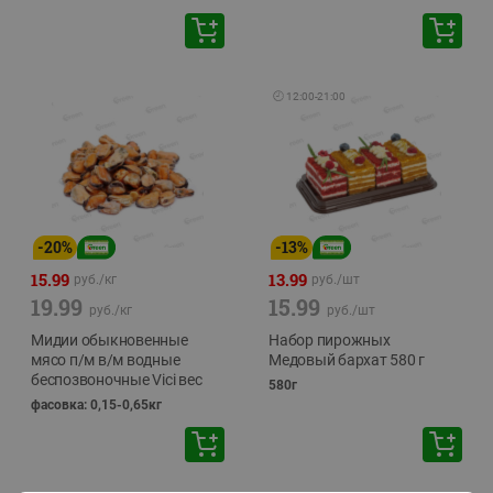
🕘
12:00
-
21:00
-
20
%
-
13
%
15.99
13.99
руб./
кг
руб./
шт
19.99
15.99
руб./
кг
руб./
шт
Мидии обыкновенные
Набор пирожных
мясо п/м в/м водные
Медовый бархат 580 г
беспозвоночные Vici вес
580г
фасовка: 0,15-0,65кг