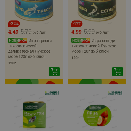
-
22
%
-
17
%
5.79
5.99
4.49
4.99
руб./
шт
руб./
шт
Икра трески
Икра сельди
тихоокеанской
тихоокеанской Лунское
деликатесная Лунское
море 120г ж/б ключ
море 120г ж/б ключ
120г
120г