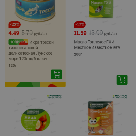
-
22
%
-
17
%
5.79
13.99
4.49
11.59
руб./
шт
руб./
шт
Масло Топленое ГХИ
Икра трески
Местное Известное 99%
тихоокеанской
деликатесная Лунское
200г
море 120г ж/б ключ
120г