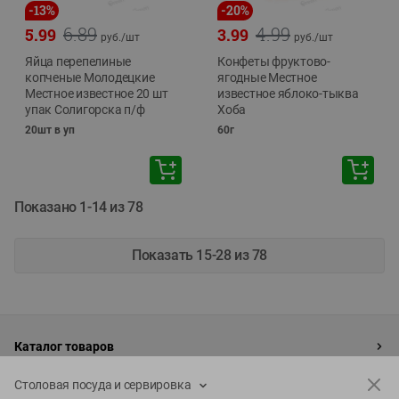
-
13
%
-
20
%
6.89
4.99
5.99
3.99
руб./
шт
руб./
шт
Яйца перепелиные
Конфеты фруктово-
копченые Молодецкие
ягодные Местное
Местное известное 20 шт
известное яблоко-тыква
упак Солигорска п/ф
Хоба
20шт в уп
60г
Показано 1-14 из 78
Показать 15-28 из 78
Каталог товаров
Специально для вас
Столовая посуда и сервировка