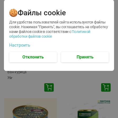
Файлы cookie
Для удобства пользователей сайта используются файлы
cookie. Нажимая "Принять", вы соглашаетесь
на обработку
нами файлов cookie в соответствии с
Политикой
обработки файлов cookie
-
12
%
-
24
%
Настроить
6.59
4.99
1.05
руб./
шт
руб./
шт
1.19
ТОФУ Vegetus ТВЕРДЫЙ
руб./
шт
Отклонить
Принять
230г
Корм влаж. для кош. с
чувств. пищевар. Пурина
Ван курица
75г