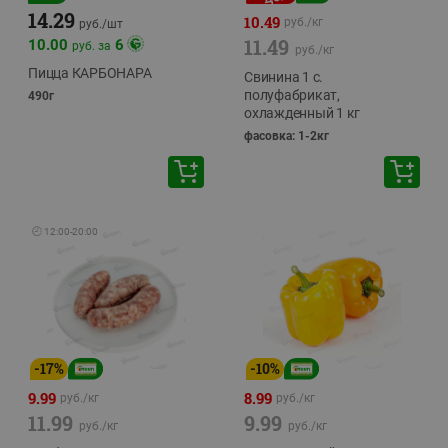
14.29
10.49
руб./
кг
руб./
шт
11.49
10.00
6
руб. за
руб./
кг
Пицца КАРБОНАРА
Свинина 1 с.
полуфабрикат,
490г
охлажденный 1 кг
фасовка: 1-2кг
🕘
12:00
-
20:00
-
17
%
-
10
%
9.99
8.99
руб./
кг
руб./
кг
11.99
9.99
руб./
кг
руб./
кг