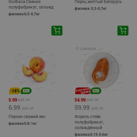
Колбаса Свиная
Перец желтый Беларусь
полуфабрикат, охлажд
фасовка: 0,3-0,7кг
фасовка:0,5-0,7кг
🕘
12:00
-
20:00
-
14
%
5.99
54.99
руб./
кг
руб./
кг
6.99
59.99
руб./
кг
руб./
кг
Персик свежий вес
Форель стейк
полуфабрикат,
фасовка:0,8-1кг
охлажденный
фасовка:0,15-0,6кг