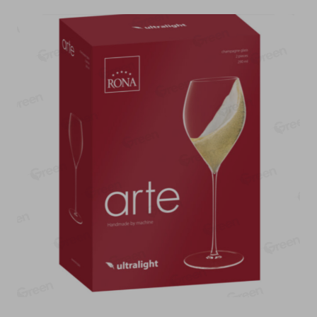
О сервисе
Настройки файлов cookie
Мой Green
Приложение Green c
доставкой и бонусной картой
App
Google
AppGallery
Store
Play
+375 44 560-60-61
Время работы Call-центра: Пн.- Пт. с 09.00 до 17.00, СБ, ВС -
выходной
shop@green-market.by
Пишите нам свои вопросы, предложения и комментарии