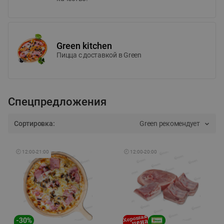
Green kitchen
Пицца c доставкой в Green
Спецпредложения
Сортировка:
Green рекомендует
🕘
12:00
-
21:00
🕘
12:00
-
20:00
-
30
%