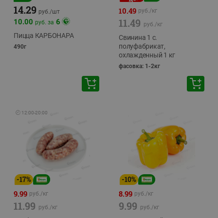
14.29
10.49
руб./
кг
руб./
шт
11.49
10.00
6
руб. за
руб./
кг
Пицца КАРБОНАРА
Свинина 1 с.
полуфабрикат,
490г
охлажденный 1 кг
фасовка: 1-2кг
🕘
12:00
-
20:00
-
17
%
-
10
%
9.99
8.99
руб./
кг
руб./
кг
11.99
9.99
руб./
кг
руб./
кг