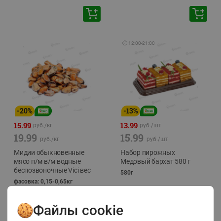
🕘
12:00
-
21:00
-
20
%
-
13
%
15.99
13.99
руб./
кг
руб./
шт
19.99
15.99
руб./
кг
руб./
шт
Мидии обыкновенные
Набор пирожных
мясо п/м в/м водные
Медовый бархат 580 г
беспозвоночные Vici вес
580г
фасовка: 0,15-0,65кг
Файлы cookie