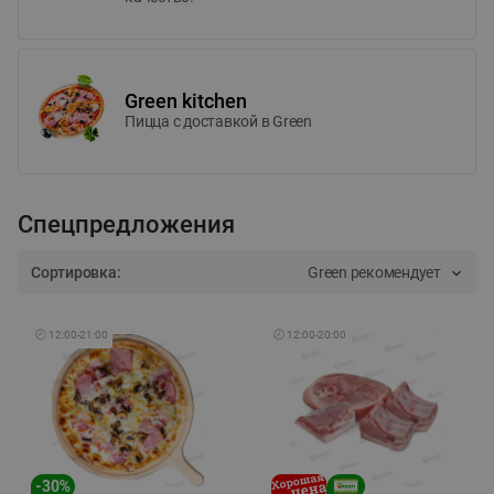
Green kitchen
Пицца c доставкой в Green
Спецпредложения
Сортировка:
Green рекомендует
🕘
12:00
-
21:00
🕘
12:00
-
20:00
-
30
%