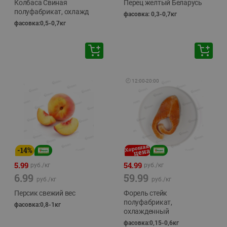
Колбаса Свиная
Перец желтый Беларусь
полуфабрикат, охлажд
фасовка: 0,3-0,7кг
фасовка:0,5-0,7кг
🕘
12:00
-
20:00
-
14
%
5.99
54.99
руб./
кг
руб./
кг
6.99
59.99
руб./
кг
руб./
кг
Персик свежий вес
Форель стейк
полуфабрикат,
фасовка:0,8-1кг
охлажденный
фасовка:0,15-0,6кг