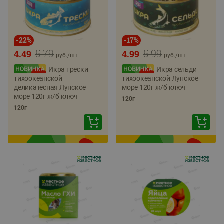
-
22
%
-
17
%
5.79
5.99
4.49
4.99
руб./
шт
руб./
шт
Икра трески
Икра сельди
тихоокеанской
тихоокеанской Лунское
деликатесная Лунское
море 120г ж/б ключ
море 120г ж/б ключ
120г
120г