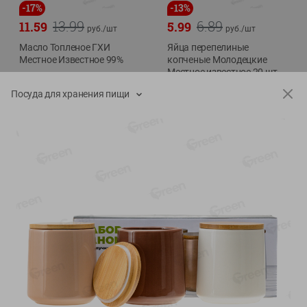
-
17
%
-
13
%
13.99
6.89
11.59
5.99
руб./
шт
руб./
шт
Масло Топленое ГХИ
Яйца перепелиные
Местное Известное 99%
копченые Молодецкие
Местное известное 20 шт
200г
упак Солигорска п/ф
Посуда для хранения пищи
20шт в уп
Показано 1-14 из 79
Показать 15-28 из 79
Каталог товаров
Специально для вас