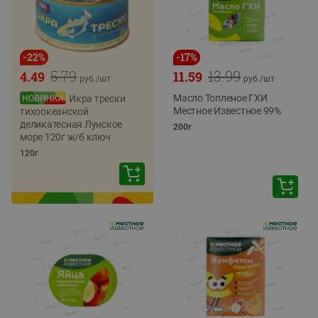
-
22
%
-
17
%
5.79
13.99
4.49
11.59
руб./
шт
руб./
шт
Масло Топленое ГХИ
Икра трески
Местное Известное 99%
тихоокеанской
деликатесная Лунское
200г
море 120г ж/б ключ
120г