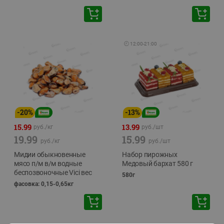
🕘
12:00
-
21:00
-
20
%
-
13
%
15.99
13.99
руб./
кг
руб./
шт
19.99
15.99
руб./
кг
руб./
шт
Мидии обыкновенные
Набор пирожных
мясо п/м в/м водные
Медовый бархат 580 г
беспозвоночные Vici вес
580г
фасовка: 0,15-0,65кг