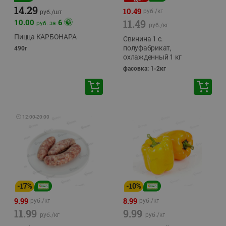
14.29
10.49
руб./
кг
руб./
шт
11.49
10.00
6
руб. за
руб./
кг
Пицца КАРБОНАРА
Свинина 1 с.
полуфабрикат,
490г
охлажденный 1 кг
фасовка: 1-2кг
🕘
12:00
-
20:00
-
17
%
-
10
%
9.99
8.99
руб./
кг
руб./
кг
11.99
9.99
руб./
кг
руб./
кг