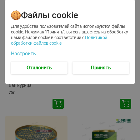
Файлы cookie
Для удобства пользователей сайта используются файлы
cookie. Нажимая "Принять", вы соглашаетесь
на обработку
нами файлов cookie в соответствии с
Политикой
обработки файлов cookie
-
12
%
-
24
%
Настроить
6.59
4.99
1.05
руб./
шт
руб./
шт
1.19
ТОФУ Vegetus ТВЕРДЫЙ
руб./
шт
Отклонить
Принять
230г
Корм влаж. для кош. с
чувств. пищевар. Пурина
Ван курица
75г