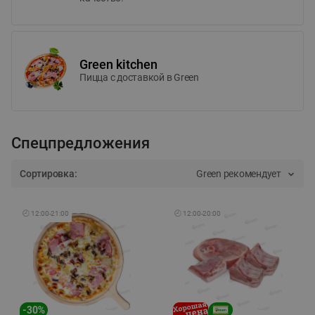
Green kitchen
Пицца c доставкой в Green
Спецпредложения
Сортировка:
Green рекомендует
🕘
12:00
-
21:00
🕘
12:00
-
20:00
-
30
%