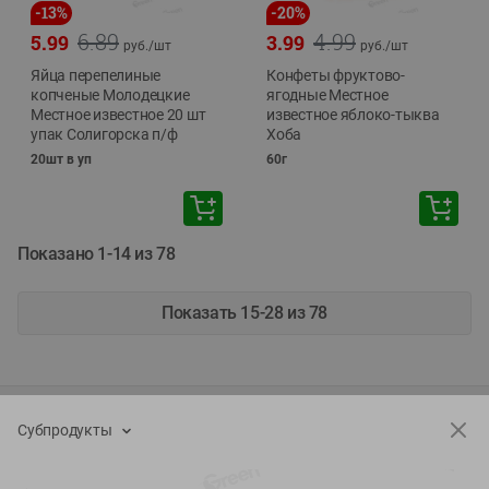
-
13
%
-
20
%
6.89
4.99
5.99
3.99
руб./
шт
руб./
шт
Яйца перепелиные
Конфеты фруктово-
копченые Молодецкие
ягодные Местное
Местное известное 20 шт
известное яблоко-тыква
упак Солигорска п/ф
Хоба
20шт в уп
60г
Показано 1-14 из 78
Показать 15-28 из 78
Каталог товаров
Субпродукты
Специально для вас