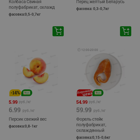
Колбаса Свиная
Перец желтый Беларусь
полуфабрикат, охлажд
фасовка: 0,3-0,7кг
фасовка:0,5-0,7кг
🕘
12:00
-
20:00
-
14
%
5.99
54.99
руб./
кг
руб./
кг
6.99
59.99
руб./
кг
руб./
кг
Персик свежий вес
Форель стейк
полуфабрикат,
фасовка:0,8-1кг
охлажденный
фасовка:0,15-0,6кг