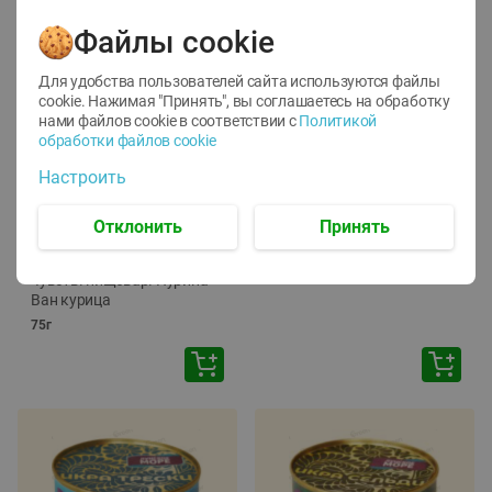
Файлы cookie
Для удобства пользователей сайта используются файлы
cookie. Нажимая "Принять", вы соглашаетесь
на обработку
нами файлов cookie в соответствии с
Политикой
обработки файлов cookie
-
12
%
-
24
%
Настроить
6.59
4.99
1.05
руб./
шт
руб./
шт
1.19
Отклонить
Принять
ТОФУ Vegetus ТВЕРДЫЙ
руб./
шт
230г
Корм влаж. для кош. с
чувств. пищевар. Пурина
Ван курица
75г