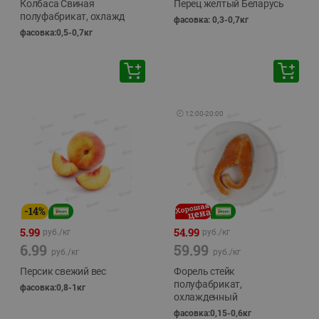
Колбаса Свиная
Перец желтый Беларусь
полуфабрикат, охлажд
фасовка: 0,3-0,7кг
фасовка:0,5-0,7кг
🕘
12:00
-
20:00
-
14
%
5.99
54.99
руб./
кг
руб./
кг
6.99
59.99
руб./
кг
руб./
кг
Персик свежий вес
Форель стейк
полуфабрикат,
фасовка:0,8-1кг
охлажденный
фасовка:0,15-0,6кг