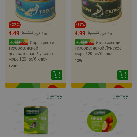
-
22
%
-
17
%
5.79
5.99
4.49
4.99
руб./
шт
руб./
шт
Икра трески
Икра сельди
тихоокеанской
тихоокеанской Лунское
деликатесная Лунское
море 120г ж/б ключ
море 120г ж/б ключ
120г
120г