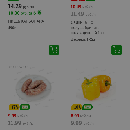
14.29
10.49
руб./
кг
руб./
шт
11.49
10.00
6
руб. за
руб./
кг
Пицца КАРБОНАРА
Свинина 1 с.
полуфабрикат,
490г
охлажденный 1 кг
фасовка: 1-2кг
🕘
12:00
-
20:00
-
17
%
-
10
%
9.99
8.99
руб./
кг
руб./
кг
11.99
9.99
руб./
кг
руб./
кг