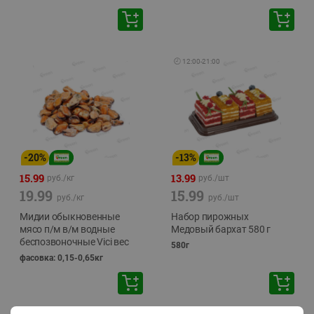
🕘
12:00
-
21:00
-
20
%
-
13
%
15.99
13.99
руб./
кг
руб./
шт
19.99
15.99
руб./
кг
руб./
шт
Мидии обыкновенные
Набор пирожных
мясо п/м в/м водные
Медовый бархат 580 г
беспозвоночные Vici вес
580г
фасовка: 0,15-0,65кг