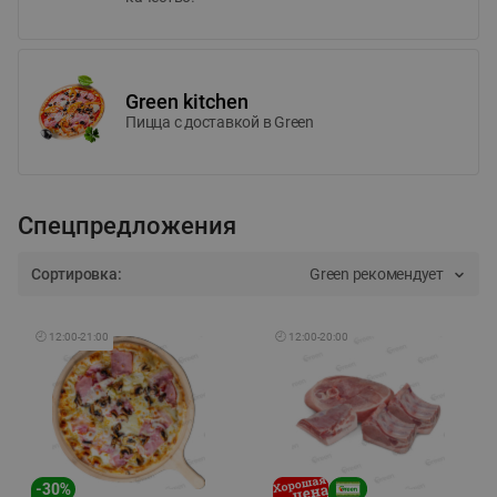
Green kitchen
Пицца c доставкой в Green
Спецпредложения
Сортировка:
Green рекомендует
🕘
12:00
-
21:00
🕘
12:00
-
20:00
-
30
%