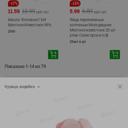
-
17
%
-
13
%
13.99
6.89
11.59
5.99
руб./
шт
руб./
шт
Масло Топленое ГХИ
Яйца перепелиные
Местное Известное 99%
копченые Молодецкие
Местное известное 20 шт
200г
упак Солигорска п/ф
20шт в уп
Показано 1-14 из 79
Показать 15-28 из 79
Курица, индейка
Каталог товаров
Специально для вас