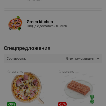
Green kitchen
Пицца c доставкой в Green
Спецпредложения
Сортировка:
Green рекомендует
🕘
12:00
-
21:00
🕘
12:00
-
20:00
-
30
%
-
13
%