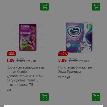
-
33
%
-
49
%
1.62
7.90
1.09
3.99
руб./
шт
руб./
шт
Корм консервир для взр.
Полотенца бумажные
кошек Особое
Zewa Премиум
удовольствие WHISKAS
2шт в уп
рагу с добав. телят. ,
ягнен. и овощ. 75 г
75г