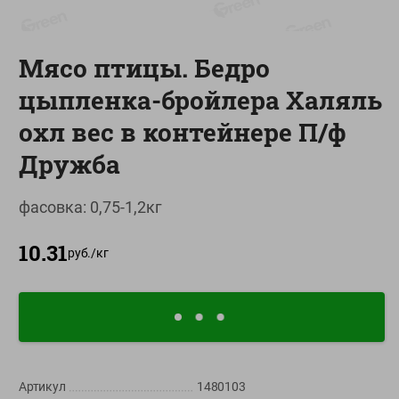
О сервисе
Мясо птицы. Бедро
Настройки файлов cookie
цыпленка-бройлера Халяль
Мой Green
охл вес в контейнере П/ф
Приложение Green c
доставкой и бонусной картой
Дружба
App
Google
AppGallery
Store
Play
фасовка: 0,75-1,2кг
10.31
руб./
кг
+375 44 560-60-61
Call-центр работает с 9:00 до 21:00 ежедневно
shop@green-market.by
Пишите нам свои вопросы, предложения и комментарии
Артикул
1480103
Вакансии
👋