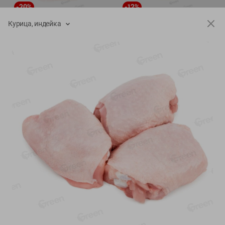
-
20
%
-
12
%
4.99
5.19
3.99
4.59
руб./
шт
руб./
шт
Курица, индейка
Конфеты фруктово-
Майонез Эко премиум
ягодные Местное
Местное известное
известное яблоко-тыква
300г
Хоба
60г
Показано 1-14 из 76
Показать 15-28 из 76
Каталог товаров
Специально для вас