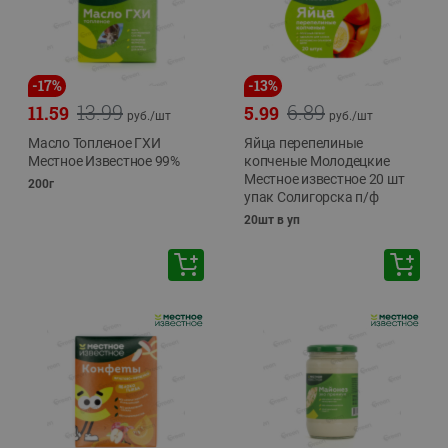
-
17
%
-
13
%
13.99
6.89
11.59
5.99
руб./
шт
руб./
шт
Масло Топленое ГХИ
Яйца перепелиные
Местное Известное 99%
копченые Молодецкие
Местное известное 20 шт
200г
упак Солигорска п/ф
20шт в уп