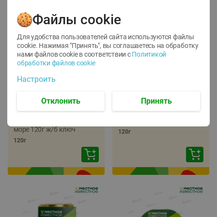
Файлы cookie
Для удобства пользователей сайта используются файлы
cookie. Нажимая "Принять", вы соглашаетесь
на обработку
нами файлов cookie в соответствии с
Политикой
обработки файлов cookie
-
22
%
-
17
%
Настроить
5.79
5.99
4.49
4.99
руб./
шт
руб./
шт
Отклонить
Принять
Икра трески
Икра сельди
тихоокеанской
тихоокеанской Лунское
деликатесная Лунское
море 120г ж/б ключ
море 120г ж/б ключ
120г
120г