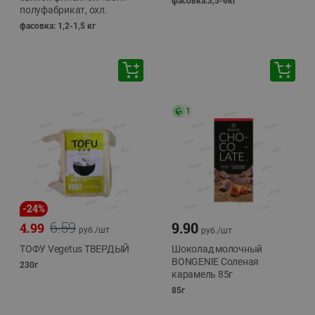
фасовка:3,5-6кг
полуфабрикат, охл.
фасовка: 1,2-1,5 кг
1
-
24
%
6.59
9.90
4.99
руб./
шт
руб./
шт
ТОФУ Vegetus ТВЕРДЫЙ
Шоколад молочный
BONGENIE Соленая
230г
карамель 85г
85г