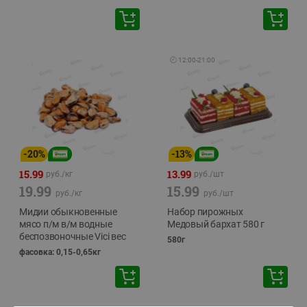
🕘
12:00
-
21:00
-
20
%
-
13
%
15.99
13.99
руб./
кг
руб./
шт
19.99
15.99
руб./
кг
руб./
шт
Мидии обыкновенные
Набор пирожных
мясо п/м в/м водные
Медовый бархат 580 г
беспозвоночные Vici вес
580г
фасовка: 0,15-0,65кг