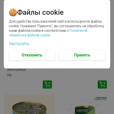
Файлы cookie
Для удобства пользователей сайта используются файлы
cookie. Нажимая "Принять", вы соглашаетесь
на обработку
нами файлов cookie в соответствии с
Политикой
обработки файлов cookie
-
12
%
-
24
%
Настроить
6.59
4.99
1.05
руб./
шт
руб./
шт
1.19
ТОФУ Vegetus ТВЕРДЫЙ
руб./
шт
Отклонить
Принять
230г
Корм влаж. для кош. с
чувств. пищевар. Пурина
Ван курица
75г