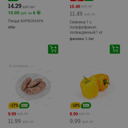
14.29
10.49
руб./
кг
руб./
шт
11.49
10.00
6
руб. за
руб./
кг
Пицца КАРБОНАРА
Свинина 1 с.
полуфабрикат,
490г
охлажденный 1 кг
фасовка: 1-2кг
🕘
12:00
-
20:00
-
17
%
-
10
%
9.99
8.99
руб./
кг
руб./
кг
11.99
9.99
руб./
кг
руб./
кг