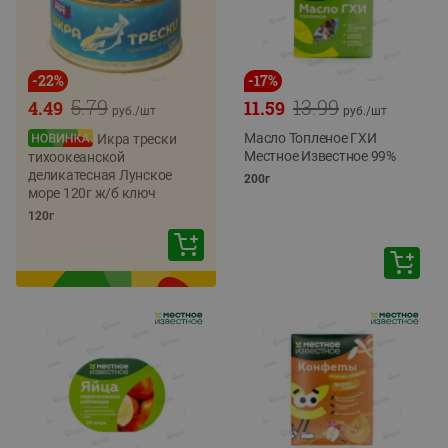
-
22
%
-
17
%
5.79
13.99
4.49
11.59
руб./
шт
руб./
шт
Масло Топленое ГХИ
Икра трески
Местное Известное 99%
тихоокеанской
деликатесная Лунское
200г
море 120г ж/б ключ
120г