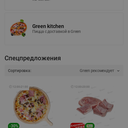
Green kitchen
Пицца c доставкой в Green
Спецпредложения
Сортировка:
Green рекомендует
🕘
12:00
-
21:00
🕘
12:00
-
20:00
-
30
%