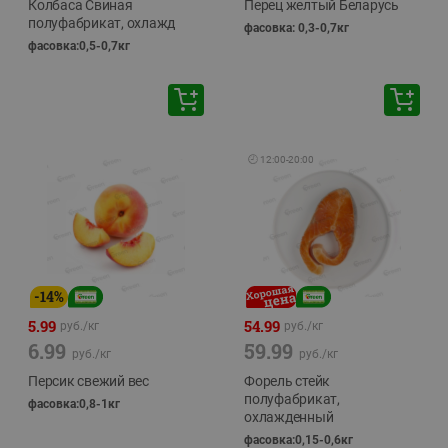
Колбаса Свиная
Перец желтый Беларусь
полуфабрикат, охлажд
фасовка: 0,3-0,7кг
фасовка:0,5-0,7кг
🕘
12:00
-
20:00
-
14
%
5.99
54.99
руб./
кг
руб./
кг
6.99
59.99
руб./
кг
руб./
кг
Персик свежий вес
Форель стейк
полуфабрикат,
фасовка:0,8-1кг
охлажденный
фасовка:0,15-0,6кг