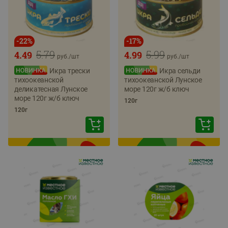
-
22
%
-
17
%
5.79
5.99
4.49
4.99
руб./
шт
руб./
шт
Икра трески
Икра сельди
тихоокеанской
тихоокеанской Лунское
деликатесная Лунское
море 120г ж/б ключ
море 120г ж/б ключ
120г
120г