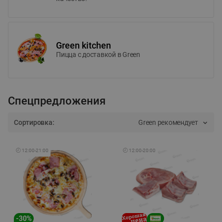
Green kitchen
Пицца c доставкой в Green
Спецпредложения
Сортировка:
Green рекомендует
🕘
12:00
-
21:00
🕘
12:00
-
20:00
-
30
%