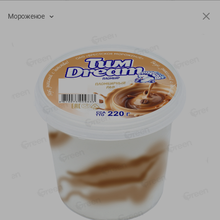
-
17
%
-
13
%
Мороженое
13.99
6.89
11.59
5.99
руб./
шт
руб./
шт
Масло Топленое ГХИ
Яйца перепелиные
Местное Известное 99%
копченые Молодецкие
Местное известное 20 шт
200г
упак Солигорска п/ф
20шт в уп
Показано 1-14 из 79
Показать 15-28 из 79
Каталог товаров
Специально для вас