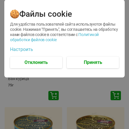
Файлы cookie
Для удобства пользователей сайта используются файлы
cookie. Нажимая "Принять", вы соглашаетесь
на обработку
нами файлов cookie в соответствии с
Политикой
обработки файлов cookie
-
12
%
-
24
%
Настроить
6.59
4.99
1.05
руб./
шт
руб./
шт
1.19
ТОФУ Vegetus ТВЕРДЫЙ
руб./
шт
Отклонить
Принять
230г
Корм влаж. для кош. с
чувств. пищевар. Пурина
Ван курица
75г