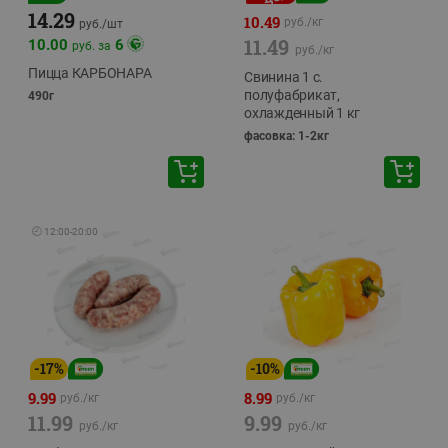
14.29
10.49
руб./
кг
руб./
шт
11.49
10.00
6
руб. за
руб./
кг
Пицца КАРБОНАРА
Свинина 1 с.
полуфабрикат,
490г
охлажденный 1 кг
фасовка: 1-2кг
🕘
12:00
-
20:00
-
17
%
-
10
%
9.99
8.99
руб./
кг
руб./
кг
11.99
9.99
руб./
кг
руб./
кг