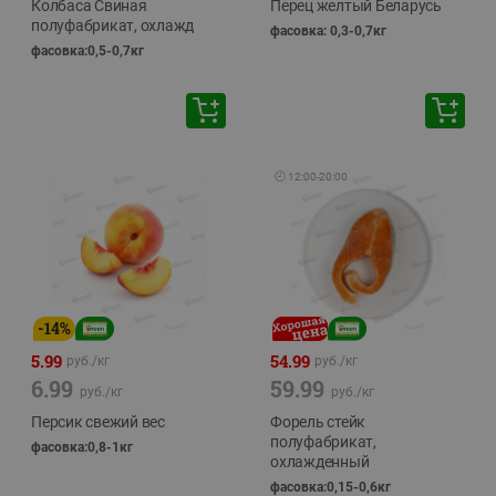
Колбаса Свиная
Перец желтый Беларусь
полуфабрикат, охлажд
фасовка: 0,3-0,7кг
фасовка:0,5-0,7кг
🕘
12:00
-
20:00
-
14
%
5.99
54.99
руб./
кг
руб./
кг
6.99
59.99
руб./
кг
руб./
кг
Персик свежий вес
Форель стейк
полуфабрикат,
фасовка:0,8-1кг
охлажденный
фасовка:0,15-0,6кг