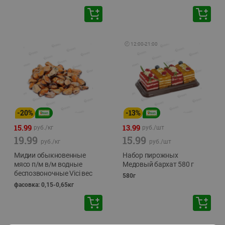
🕘
12:00
-
21:00
-
20
%
-
13
%
15.99
13.99
руб./
кг
руб./
шт
19.99
15.99
руб./
кг
руб./
шт
Мидии обыкновенные
Набор пирожных
мясо п/м в/м водные
Медовый бархат 580 г
беспозвоночные Vici вес
580г
фасовка: 0,15-0,65кг