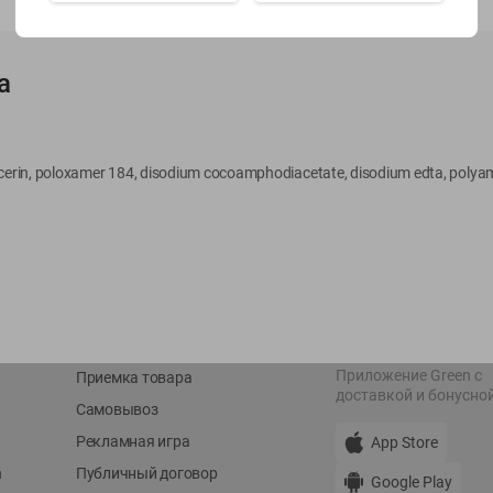
Показать 15-28 из 78
а
ycerin, poloxamer 184, disodium cocoamphodiacetate, disodium edta, polya
О сервисе
Мой Green
Оплата
История покупок
Условия доставки
Мои товары
Возврат товара
Обратная связь
Оформление заказа
Приложение Green c
Приемка товара
доставкой и бонусно
Самовывоз
Рекламная игра
App Store
n
Публичный договор
Google Play