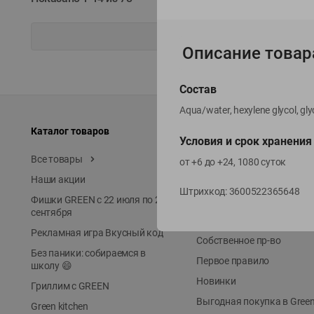
Описание товар
Состав
Aqua/water, hexylene glycol, gl
Каталог товаров
Специально для вас
Условия и срок хранения
Все товары
Акции
от +6 до +24, 1080 суток
Наши акции
Местное известное
Штрихкод:
3600522365648
Фишки GREEN с 22 июля по 22
ЭКОлиния
сентября
Prime Steak
Рекламная игра Вкусный код
Собственное пр-во
Без паники: собираемся в
Первое правило
школу 😄
Новинки
Гриллим с GREEN
Выгодная покупка в Gree
Green kitchen