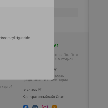
minopropyl biguanide.
+375 44 560-60-61
Время работы Call-центра: Пн.- Пт. с
09.00 до 17.00, СБ, ВС - выходной
shop@green-market.by
Пишите нам свои вопросы,
предложения и комментарии
й картой
Вакансии
👋
Корпоративный сайт Green