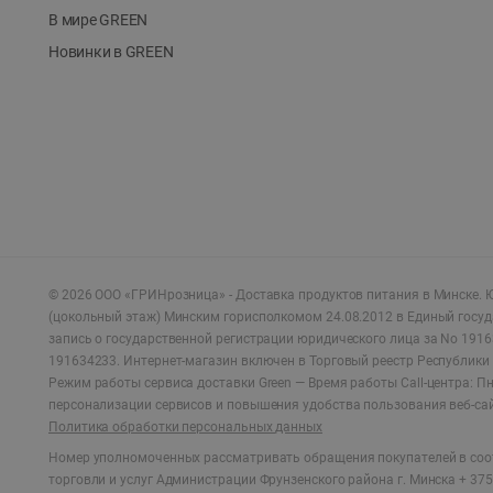
В мире GREEN
Новинки в GREEN
©
2026
ООО «ГРИНрозница» - Доставка продуктов питания в Минске.
Ю
(цокольный этаж) Минским горисполкомом 24.08.2012 в Единый госу
запись о государственной регистрации юридического лица за No 1916
191634233. Интернет-магазин включен в Торговый реестр Республики 
Режим работы сервиса доставки Green —
Время работы Call-центра: Пн.
персонализации сервисов и повышения удобства пользования веб-са
Политика обработки персональных данных
Номер уполномоченных рассматривать обращения покупателей в соот
торговли и услуг Администрации Фрунзенского района г. Минска + 375 