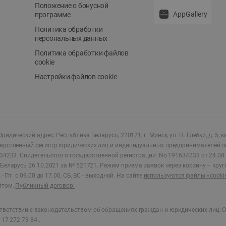
Положение о бонусной
AppGallery
программе
Политика обработки
персональных данных
Политика обработки файлов
cookie
Настройки файлов cookie
ридический адрес: Республика Беларусь, 220121, г. Минск, ул. П. Глебки, д. 5, к
дарственный регистр юридических лиц и индивидуальных предпринимателей в
34233.
Свидетельство о государственной регистрации: No 191634233 от 24.08.
Беларусь 26.10.2021 за № 521721. Режим приема заявок через корзину – круг
- Пт. с 09.00 до 17.00, СБ, ВС - выходной
.
На сайте
используются файлы «cooki
йтом.
Публичный договор.
ветствии с законодательством об обращениях граждан и юридических лиц: О
17 272 73 84 .