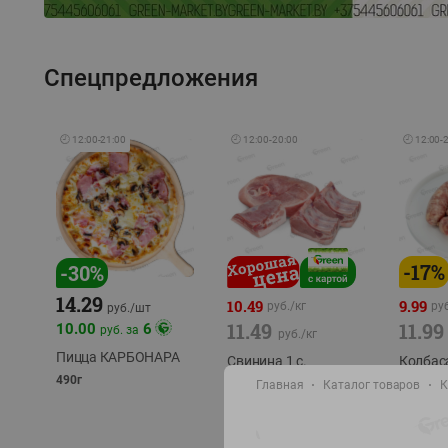
Спецпредложения
🕘
12:00
-
21:00
🕘
12:00
-
20:00
🕘
12:00
-
-
17
%
-
30
%
14.29
10.49
9.99
руб./
кг
руб
руб./
шт
11.49
11.99
10.00
6
руб. за
руб./
кг
Пицца КАРБОНАРА
Свинина 1 с.
Колбас
полуфабрикат,
полуфа
490г
Главная
Каталог товаров
К
охлажденный 1 кг
охлажд
фасовка: 1-2кг
фасовка: