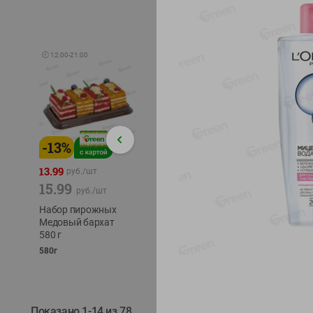
🕘
12:00
-
21:00
-
13
%
-
12
%
-
24
%
4.99
13.99
1.05
руб./
шт
руб./
шт
15.99
1.19
ТОФУ V
руб./
шт
руб./
шт
ТВЕРД
Набор пирожных
Корм влаж. для
230г
Медовый бархат
кош. с чувств.
580 г
пищевар. Пурина
Ван курица
580г
75г
Показано 1-14 из 78