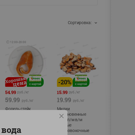
Сортировка:
🕘
12:00
-
20:00
-
20
%
54.99
15.99
руб./
кг
руб./
кг
59.99
19.99
руб./
кг
руб./
кг
Форель стейк
Мидии
полуфабрикат,
обыкновенные
охлажденный
мясо п/м в/м
водные
 вода
фасовка:0,15-0,6кг
беспозвоночные