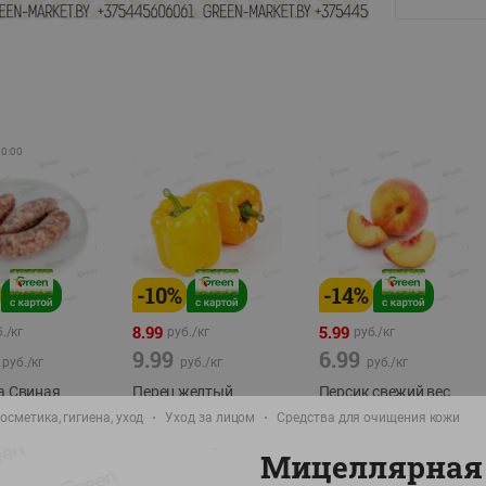
20:00
-
10
%
-
14
%
8.99
5.99
./
кг
руб./
кг
руб./
кг
9.99
6.99
руб./
кг
руб./
кг
руб./
кг
а Свиная
Перец желтый
Персик свежий вес
брикат,
Беларусь
фасовка:0,8-1кг
осметика, гигиена, уход
Уход за лицом
Средства для очищения кожи
фасовка: 0,3-0,7кг
Мицеллярная
0,5-0,7кг