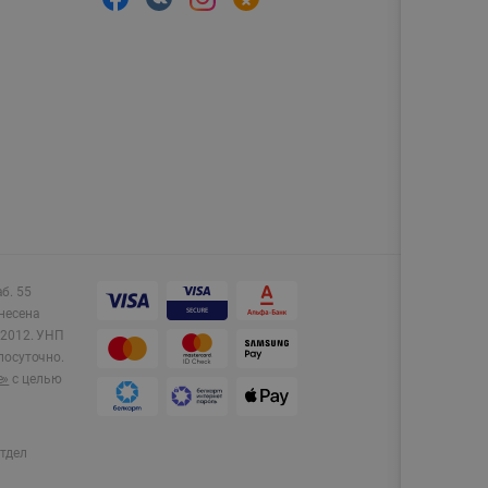
аб. 55
несена
2012.
УНП
лосуточно.
e»
с целью
тдел