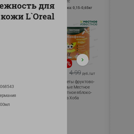
Vici вес
ежность для
фасовка: 0,15-0,65кг
 кожи L`Oreal
-
13
%
-
20
%
6.89
4.99
5.99
3.99
руб./
шт
руб./
шт
Яйца перепелиные
Конфеты фруктово-
068543
копченые
ягодные Местное
Молодецкие
известное яблоко-
ермания
Местное известное
тыква Хоба
20 шт упак
200мл
60г
Солигорска п/ф
20шт в уп