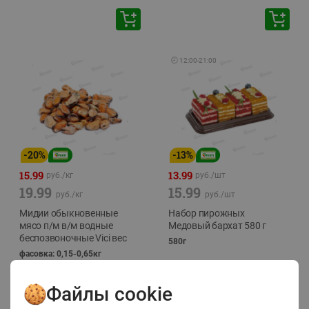
🕘
12:00
-
21:00
-
20
%
-
13
%
15.99
13.99
руб./
кг
руб./
шт
19.99
15.99
руб./
кг
руб./
шт
Мидии обыкновенные
Набор пирожных
мясо п/м в/м водные
Медовый бархат 580 г
беспозвоночные Vici вес
580г
фасовка: 0,15-0,65кг
Файлы cookie