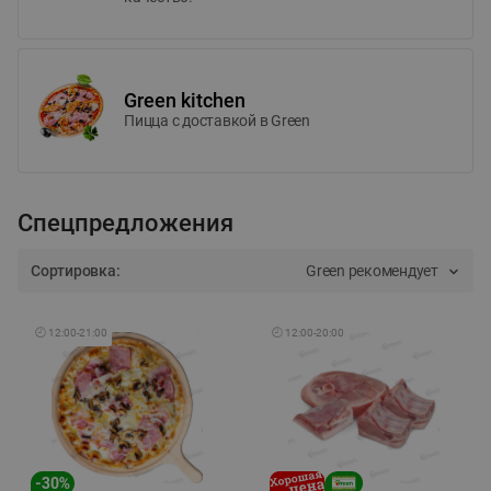
Green kitchen
Пицца c доставкой в Green
Спецпредложения
Сортировка:
Green рекомендует
🕘
12:00
-
21:00
🕘
12:00
-
20:00
-
30
%