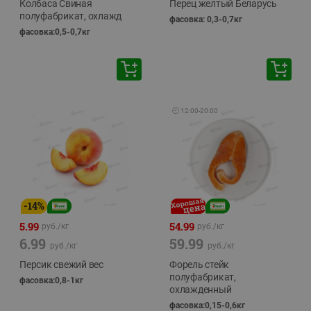
Колбаса Свиная
Перец желтый Беларусь
полуфабрикат, охлажд
фасовка: 0,3-0,7кг
фасовка:0,5-0,7кг
🕘
12:00
-
20:00
-
14
%
5.99
54.99
руб./
кг
руб./
кг
6.99
59.99
руб./
кг
руб./
кг
Персик свежий вес
Форель стейк
полуфабрикат,
фасовка:0,8-1кг
охлажденный
фасовка:0,15-0,6кг