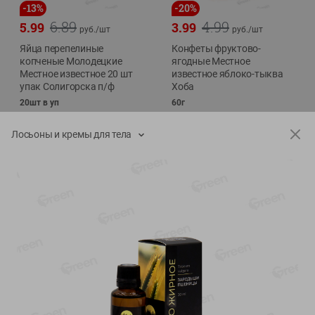
-
13
%
-
20
%
6.89
4.99
5.99
3.99
руб./
шт
руб./
шт
Яйца перепелиные
Конфеты фруктово-
копченые Молодецкие
ягодные Местное
Местное известное 20 шт
известное яблоко-тыква
упак Солигорска п/ф
Хоба
20шт в уп
60г
Лосьоны и кремы для тела
Показано 1-14 из 78
Показать 15-28 из 78
Каталог товаров
Специально для вас