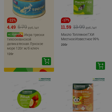
-
22
%
-
17
%
5.79
13.99
4.49
11.59
руб./
шт
руб./
шт
Масло Топленое ГХИ
Икра трески
Местное Известное 99%
тихоокеанской
деликатесная Лунское
200г
море 120г ж/б ключ
120г