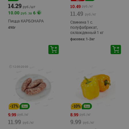
14.29
10.49
руб./
кг
руб./
шт
11.49
10.00
6
руб. за
руб./
кг
Пицца КАРБОНАРА
Свинина 1 с.
полуфабрикат,
490г
охлажденный 1 кг
фасовка: 1-2кг
🕘
12:00
-
20:00
-
17
%
-
10
%
9.99
8.99
руб./
кг
руб./
кг
11.99
9.99
руб./
кг
руб./
кг