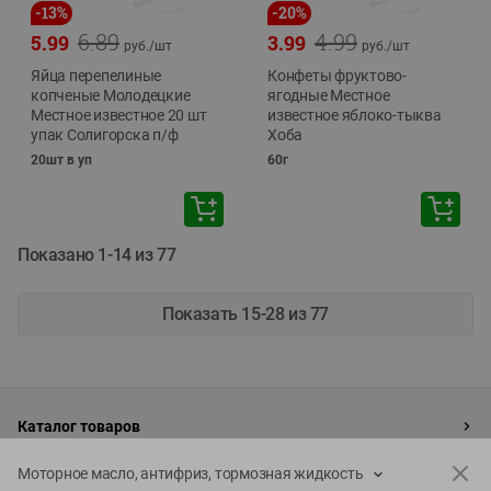
-
13
%
-
20
%
6.89
4.99
5.99
3.99
руб./
шт
руб./
шт
Яйца перепелиные
Конфеты фруктово-
копченые Молодецкие
ягодные Местное
Местное известное 20 шт
известное яблоко-тыква
упак Солигорска п/ф
Хоба
20шт в уп
60г
Показано 1-14 из 77
Показать 15-28 из 77
Каталог товаров
Специально для вас
Моторное масло, антифриз, тормозная жидкость