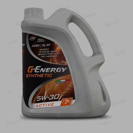
О сервисе
Настройки файлов cookie
Мой Green
Приложение Green c
доставкой и бонусной картой
App
Google
AppGallery
Store
Play
+375 44 560-60-61
Время работы Call-центра: Пн.- Пт. с 09.00 до 17.00, СБ, ВС -
выходной
shop@green-market.by
Пишите нам свои вопросы, предложения и комментарии