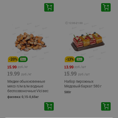
🕘
12:00
-
21:00
-
20
%
-
13
%
15.99
13.99
руб./
кг
руб./
шт
19.99
15.99
руб./
кг
руб./
шт
Мидии обыкновенные
Набор пирожных
мясо п/м в/м водные
Медовый бархат 580 г
беспозвоночные Vici вес
580г
фасовка: 0,15-0,65кг