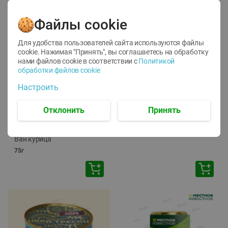
Файлы cookie
Для удобства пользователей сайта используются файлы
cookie. Нажимая "Принять", вы соглашаетесь
на обработку
нами файлов cookie в соответствии с
Политикой
обработки файлов cookie
-
12
%
-
24
%
Настроить
6.59
4.99
1.05
руб./
шт
руб./
шт
1.19
ТОФУ Vegetus ТВЕРДЫЙ
руб./
шт
Отклонить
Принять
230г
Корм влаж. для кош. с
чувств. пищевар. Пурина
Ван курица
75г