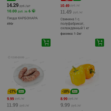
14.29
10.49
руб./
кг
руб./
шт
11.49
10.00
6
руб. за
руб./
кг
Пицца КАРБОНАРА
Свинина 1 с.
полуфабрикат,
490г
охлажденный 1 кг
фасовка: 1-2кг
🕘
12:00
-
20:00
-
17
%
-
10
%
9.99
8.99
руб./
кг
руб./
кг
11.99
9.99
руб./
кг
руб./
кг