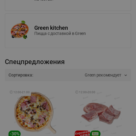
Green kitchen
Пицца c доставкой в Green
Спецпредложения
Сортировка:
Green рекомендует
🕘
12:00
-
21:00
🕘
12:00
-
20:00
-
30
%