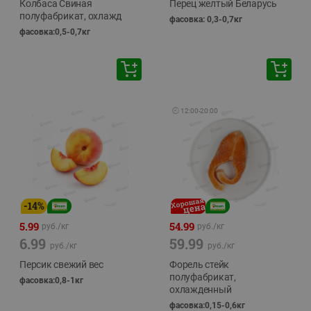
Колбаса Свиная
Перец желтый Беларусь
полуфабрикат, охлажд
фасовка: 0,3-0,7кг
фасовка:0,5-0,7кг
🕘
12:00
-
20:00
-
14
%
5.99
54.99
руб./
кг
руб./
кг
6.99
59.99
руб./
кг
руб./
кг
Персик свежий вес
Форель стейк
полуфабрикат,
фасовка:0,8-1кг
охлажденный
фасовка:0,15-0,6кг