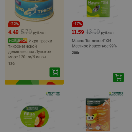
-
22
%
-
17
%
5.79
13.99
4.49
11.59
руб./
шт
руб./
шт
Масло Топленое ГХИ
Икра трески
Местное Известное 99%
тихоокеанской
деликатесная Лунское
200г
море 120г ж/б ключ
120г