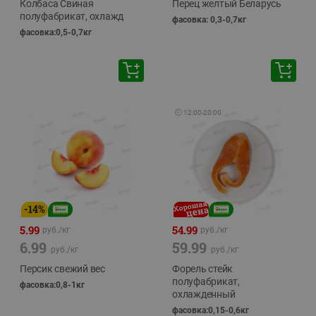
Колбаса Свиная
Перец желтый Беларусь
полуфабрикат, охлажд
фасовка: 0,3-0,7кг
фасовка:0,5-0,7кг
🕘
12:00
-
20:00
-
14
%
5.99
54.99
руб./
кг
руб./
кг
6.99
59.99
руб./
кг
руб./
кг
Персик свежий вес
Форель стейк
полуфабрикат,
фасовка:0,8-1кг
охлажденный
фасовка:0,15-0,6кг