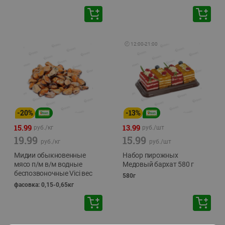
🕘
12:00
-
21:00
-
20
%
-
13
%
15.99
13.99
руб./
кг
руб./
шт
19.99
15.99
руб./
кг
руб./
шт
Мидии обыкновенные
Набор пирожных
мясо п/м в/м водные
Медовый бархат 580 г
беспозвоночные Vici вес
580г
фасовка: 0,15-0,65кг