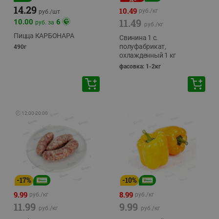
14.29
10.49
руб./
кг
руб./
шт
11.49
10.00
6
руб. за
руб./
кг
Пицца КАРБОНАРА
Свинина 1 с.
полуфабрикат,
490г
охлажденный 1 кг
фасовка: 1-2кг
🕘
12:00
-
20:00
-
17
%
-
10
%
9.99
8.99
руб./
кг
руб./
кг
11.99
9.99
руб./
кг
руб./
кг