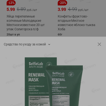
-
13
%
-
20
%
6.89
4.99
5.99
3.99
руб./
шт
руб./
шт
Яйца перепелиные
Конфеты фруктово-
копченые Молодецкие
ягодные Местное
Местное известное 20 шт
известное яблоко-тыква
упак Солигорска п/ф
Хоба
20шт в уп
60г
Средства по уходу за кожей
Показано 1-14 из 76
Показать 15-28 из 76
Каталог товаров
Специально для вас