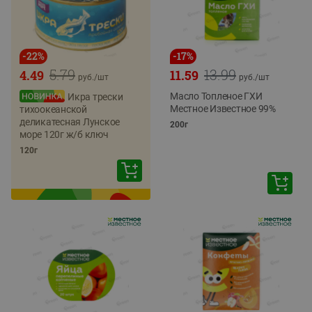
-
22
%
-
17
%
5.79
13.99
4.49
11.59
руб./
шт
руб./
шт
Масло Топленое ГХИ
Икра трески
Местное Известное 99%
тихоокеанской
деликатесная Лунское
200г
море 120г ж/б ключ
120г