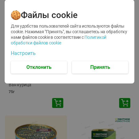
Файлы cookie
Для удобства пользователей сайта используются файлы
cookie. Нажимая "Принять", вы соглашаетесь
на обработку
нами файлов cookie в соответствии с
Политикой
обработки файлов cookie
-
12
%
-
24
%
Настроить
6.59
4.99
1.05
руб./
шт
руб./
шт
1.19
ТОФУ Vegetus ТВЕРДЫЙ
руб./
шт
Отклонить
Принять
230г
Корм влаж. для кош. с
чувств. пищевар. Пурина
Ван курица
75г