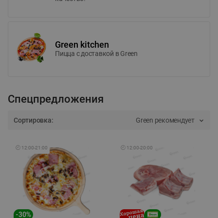
Green kitchen
Пицца c доставкой в Green
Спецпредложения
Сортировка:
Green рекомендует
🕘
12:00
-
21:00
🕘
12:00
-
20:00
-
30
%