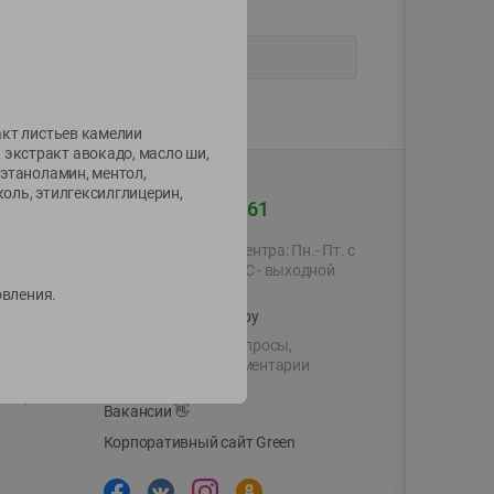
акт листьев камелии
 экстракт авокадо, масло ши,
иэтаноламин, ментол,
коль, этилгексилглицерин,
+375 44 560-60-61
Время работы Call-центра: Пн.- Пт. с
09.00 до 17.00, СБ, ВС - выходной
товления.
shop@green-market.by
Пишите нам свои вопросы,
предложения и комментарии
й картой
Вакансии
👋
Корпоративный сайт Green