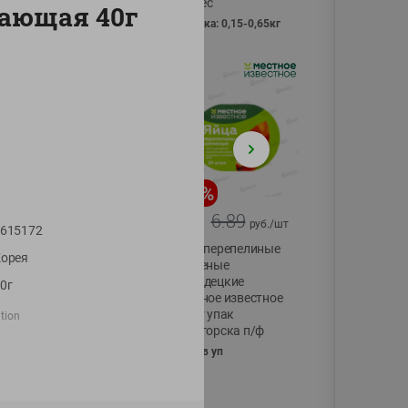
Vici вес
ающая 40г
фасовка: 0,15-0,65кг
-
17
%
-
13
%
13.99
6.89
11.59
5.99
руб./
шт
руб./
шт
615172
Масло Топленое
Яйца перепелиные
орея
ГХИ Местное
копченые
Известное 99%
Молодецкие
0г
Местное известное
200г
20 шт упак
tion
Солигорска п/ф
20шт в уп