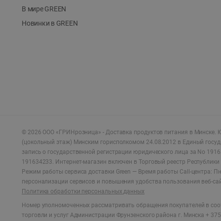
В мире GREEN
Новинки в GREEN
©
2026
ООО «ГРИНрозница» - Доставка продуктов питания в Минске.
Ю
(цокольный этаж) Минским горисполкомом 24.08.2012 в Единый госу
запись о государственной регистрации юридического лица за No 1916
191634233. Интернет-магазин включен в Торговый реестр Республики 
Режим работы сервиса доставки Green —
Время работы Call-центра: Пн.
персонализации сервисов и повышения удобства пользования веб-са
Политика обработки персональных данных
Номер уполномоченных рассматривать обращения покупателей в соот
торговли и услуг Администрации Фрунзенского района г. Минска + 375 