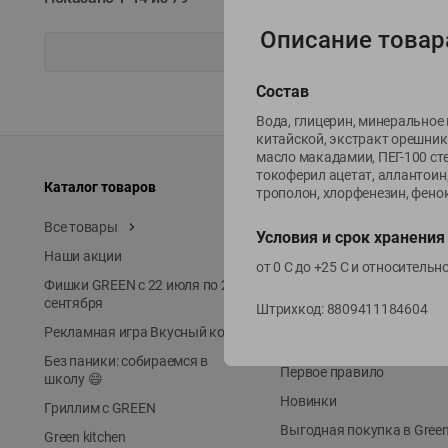
Описание товар
Состав
Вода, глицерин, минеральное 
китайской, экстракт орешник
масло макадамии, ПЕГ-100 сте
токоферил ацетат, аллантоин,
Каталог товаров
Специально для вас
трополон, хлорфенезин, фено
Все товары
Акции
Условия и срок хранения
Наши акции
Местное известное
от 0 С до +25 С и относитель
Фишки GREEN с 22 июля по 22
ЭКОлиния
сентября
Штрихкод:
8809411184604
Prime Steak
Рекламная игра Вкусный код
Собственное пр-во
Без паники: собираемся в
Первое правило
школу 😄
Новинки
Гриллим с GREEN
Выгодная покупка в Gree
Green kitchen