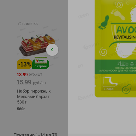
🕘
12:00
-
21:00
-
13
%
-
12
%
-
24
%
4.99
13.99
1.05
руб./
шт
руб./
шт
15.99
1.19
ТОФУ V
руб./
шт
руб./
шт
ТВЕРД
Набор пирожных
Корм влаж. для
230г
Медовый бархат
кош. с чувств.
580 г
пищевар. Пурина
Ван курица
580г
75г
Показано 1-14 из 79