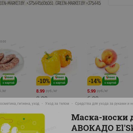
20:00
-
10
%
-
14
%
8.99
5.99
./
кг
руб./
кг
руб./
кг
9.99
6.99
руб./
кг
руб./
кг
руб./
кг
осметика, гигиена, уход
Уход за телом
Средства для ухода за руками и 
а Свиная
Перец желтый
Персик свежий вес
брикат,
Беларусь
Маска-носки 
фасовка:0,8-1кг
фасовка: 0,3-0,7кг
АВОКАДО El'S
0,5-0,7кг