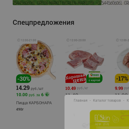
Спецпредложения
🕘
12:00
-
21:00
🕘
12:00
-
20:00
🕘
12:00
-
-
17
%
-
30
%
14.29
10.49
9.99
руб./
кг
руб
руб./
шт
11.49
11.99
10.00
6
руб. за
руб./
кг
Главная
Каталог товаров
К
Пицца КАРБОНАРА
Свинина 1 с.
Колбас
полуфабрикат,
полуфа
490г
охлажденный 1 кг
охлажд
фасовка: 1-2кг
фасовка: