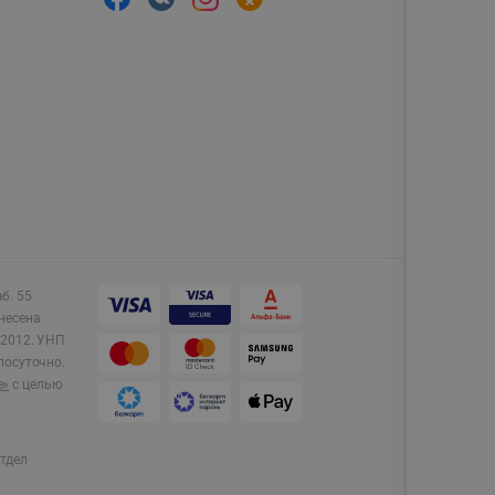
аб. 55
несена
2012.
УНП
лосуточно.
e»
с целью
тдел