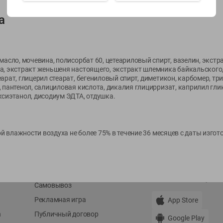
а
Показать 15-28 из 79
масло, мочевина, полисорбат 60, цетеариловый спирт, вазелин, экстр
а, экстракт женьшеня настоящего, экстракт шлемника байкальского,
арат, глицерил стеарат, бегениловый спирт, диметикон, карбомер, тр
 пантенол, салициловая кислота, дикалия глицирризат, каприлил гли
О сервисе
Мой Green
ксиэтанол, дисодиум ЭДТА, отдушка.
Оплата
История покупок
Условия доставки
Мои товары
ной влажности воздуха не более 75% в течение 36 месяцев с даты изго
Возврат товара
Обратная связь
Оформление заказа
Приложение Green c
Приемка товара
доставкой и бонусно
Самовывоз
Рекламная игра
App Store
n
Публичный договор
Google Play