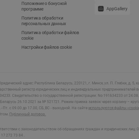
Положение о бонусной
AppGallery
программе
Политика обработки
персональных данных
Политика обработки файлов
cookie
Настройки файлов cookie
ридический адрес: Республика Беларусь, 220121, г. Минск, ул. П. Глебки, д. 5, к
дарственный регистр юридических лиц и индивидуальных предпринимателей в
34233.
Свидетельство о государственной регистрации: No 191634233 от 24.08.
Беларусь 26.10.2021 за № 521721. Режим приема заявок через корзину – круг
- Пт. с 09.00 до 17.00, СБ, ВС - выходной
.
На сайте
используются файлы «cooki
йтом.
Публичный договор.
ветствии с законодательством об обращениях граждан и юридических лиц: О
17 272 73 84 .