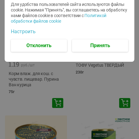
Для удобства пользователей сайта используются файлы
cookie. Нажимая "Принять", вы соглашаетесь
на обработку
нами файлов cookie в соответствии с
Политикой
обработки файлов cookie
Настроить
Отклонить
Принять
-
12
%
-
24
%
6.59
4.99
1.05
руб./
шт
руб./
шт
1.19
ТОФУ Vegetus ТВЕРДЫЙ
руб./
шт
230г
Корм влаж. для кош. с
чувств. пищевар. Пурина
Ван курица
75г