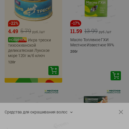
-
22
%
-
17
%
5.79
13.99
4.49
11.59
руб./
шт
руб./
шт
Масло Топленое ГХИ
Икра трески
Местное Известное 99%
тихоокеанской
деликатесная Лунское
200г
море 120г ж/б ключ
120г
Средства для окрашивания волос