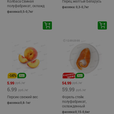
Колбаса Свиная
Перец желтый Беларусь
полуфабрикат, охлажд
фасовка: 0,3-0,7кг
фасовка:0,5-0,7кг
🕘
12:00
-
20:00
-
14
%
5.99
54.99
руб./
кг
руб./
кг
6.99
59.99
руб./
кг
руб./
кг
Персик свежий вес
Форель стейк
полуфабрикат,
фасовка:0,8-1кг
охлажденный
фасовка:0,15-0,6кг