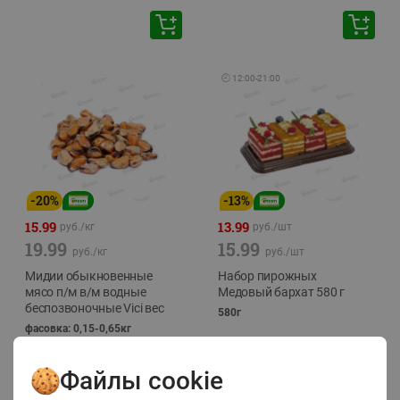
🕘
12:00
-
21:00
-
20
%
-
13
%
15.99
13.99
руб./
кг
руб./
шт
19.99
15.99
руб./
кг
руб./
шт
Мидии обыкновенные
Набор пирожных
мясо п/м в/м водные
Медовый бархат 580 г
беспозвоночные Vici вес
580г
фасовка: 0,15-0,65кг
Файлы cookie