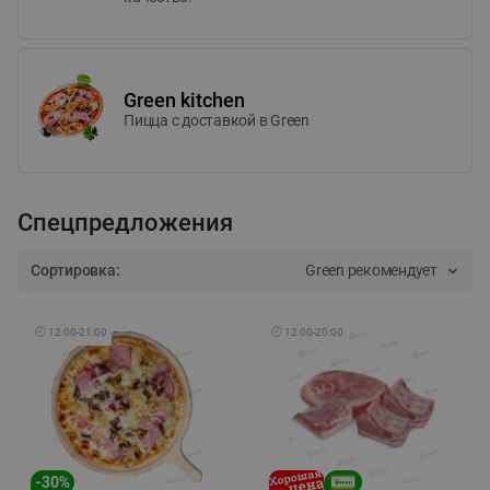
Green kitchen
Пицца c доставкой в Green
Спецпредложения
Сортировка:
Green рекомендует
🕘
12:00
-
21:00
🕘
12:00
-
20:00
-
30
%