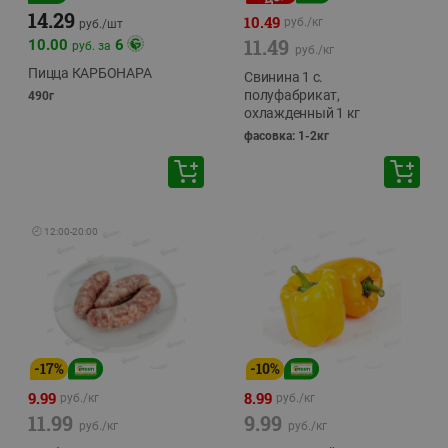
14.29
10.49
руб./
кг
руб./
шт
11.49
10.00
6
руб. за
руб./
кг
Пицца КАРБОНАРА
Свинина 1 с.
полуфабрикат,
490г
охлажденный 1 кг
фасовка: 1-2кг
🕘
12:00
-
20:00
-
17
%
-
10
%
9.99
8.99
руб./
кг
руб./
кг
11.99
9.99
руб./
кг
руб./
кг