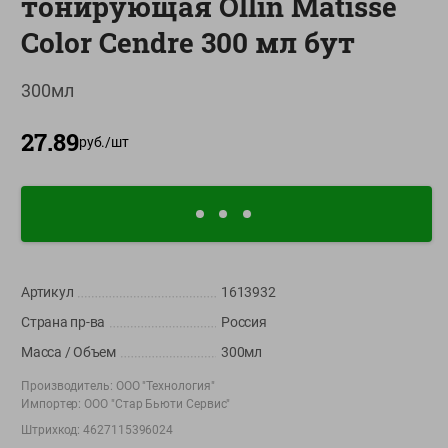
тонирующая Ollin Matisse
О сервисе
Color Cendre 300 мл бут
Настройки файлов cookie
300мл
Мой Green
27.89
Приложение Green c
руб./
шт
доставкой и бонусной картой
App
Google
AppGallery
Store
Play
Артикул
1613932
+375 44 560-60-61
Страна пр-ва
Россия
Время работы Call-центра: Пн.- Пт. с 09.00 до 17.00, СБ, ВС -
выходной
Масса / Объем
300мл
Производитель:
ООО "Технология"
shop@green-market.by
Импортер:
ООО "Стар Бьюти Сервис"
Пишите нам свои вопросы, предложения и комментарии
Штрихкод:
4627115396024