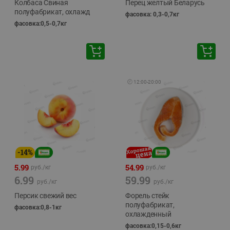
Колбаса Свиная
Перец желтый Беларусь
полуфабрикат, охлажд
фасовка: 0,3-0,7кг
фасовка:0,5-0,7кг
🕘
12:00
-
20:00
-
14
%
5.99
54.99
руб./
кг
руб./
кг
6.99
59.99
руб./
кг
руб./
кг
Персик свежий вес
Форель стейк
полуфабрикат,
фасовка:0,8-1кг
охлажденный
фасовка:0,15-0,6кг