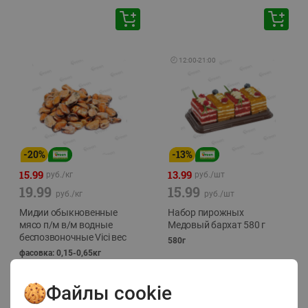
🕘
12:00
-
21:00
-
20
%
-
13
%
15.99
13.99
руб./
кг
руб./
шт
19.99
15.99
руб./
кг
руб./
шт
Мидии обыкновенные
Набор пирожных
мясо п/м в/м водные
Медовый бархат 580 г
беспозвоночные Vici вес
580г
фасовка: 0,15-0,65кг
Файлы cookie