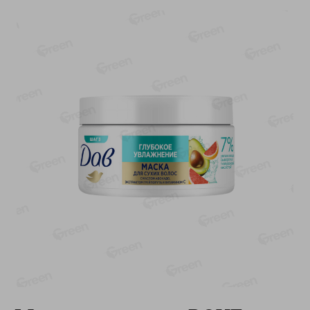
-
13
%
-
20
%
6.89
4.99
5.99
3.99
руб./
шт
руб./
шт
Яйца перепелиные
Конфеты фруктово-
копченые Молодецкие
ягодные Местное
Местное известное 20 шт
известное яблоко-тыква
упак Солигорска п/ф
Хоба
20шт в уп
60г
Показано 1-14 из 78
Показать 15-28 из 78
Каталог товаров
Специально для вас