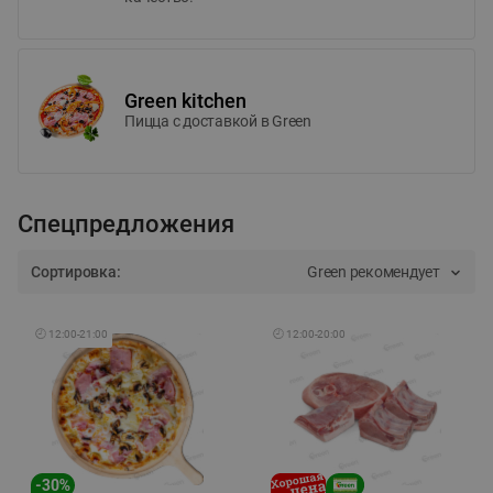
Green kitchen
Пицца c доставкой в Green
Спецпредложения
Сортировка:
Green рекомендует
🕘
12:00
-
21:00
🕘
12:00
-
20:00
-
30
%