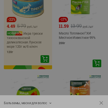
-
22
%
-
17
%
5.79
13.99
4.49
11.59
руб./
шт
руб./
шт
Масло Топленое ГХИ
Икра трески
Местное Известное 99%
тихоокеанской
деликатесная Лунское
200г
море 120г ж/б ключ
120г
Бальзамы, маски для волос