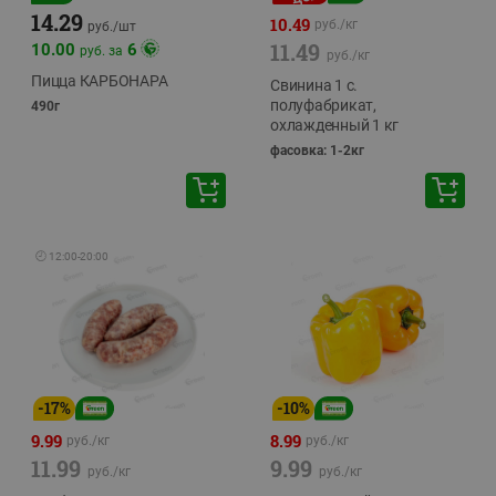
14.29
10.49
руб./
кг
руб./
шт
11.49
10.00
6
руб. за
руб./
кг
Пицца КАРБОНАРА
Свинина 1 с.
полуфабрикат,
490г
охлажденный 1 кг
фасовка: 1-2кг
🕘
12:00
-
20:00
-
17
%
-
10
%
9.99
8.99
руб./
кг
руб./
кг
11.99
9.99
руб./
кг
руб./
кг