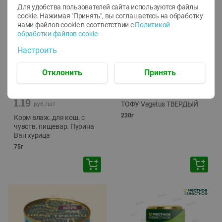
Для удобства пользователей сайта используются файлы
cookie. Нажимая "Принять", вы соглашаетесь
на обработку
нами файлов cookie в соответствии с
Политикой
обработки файлов cookie
Настроить
Отклонить
Принять
-
12
%
-
24
%
6.59
4.99
1.05
руб./
шт
руб./
шт
1.19
ТОФУ Vegetus ТВЕРДЫЙ
руб./
шт
230г
Корм влаж. для кош. с
чувств. пищевар. Пурина
Ван курица
75г