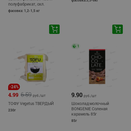
фасовка:3,5-6кг
полуфабрикат, охл.
фасовка: 1,2-1,5 кг
1
-
24
%
6.59
9.90
4.99
руб./
шт
руб./
шт
ТОФУ Vegetus ТВЕРДЫЙ
Шоколад молочный
BONGENIE Соленая
230г
карамель 85г
85г