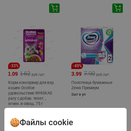
-
33
%
-
49
%
1.62
7.90
1.09
3.99
руб./
шт
руб./
шт
Корм консервир для взр.
Полотенца бумажные
кошек Особое
Zewa Премиум
удовольствие WHISKAS
2шт в уп
рагу с добав. телят. ,
ягнен. и овощ. 75 г
75г
Файлы cookie