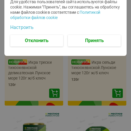
Для удобства пользователей сайта используются файлы
cookie. Нажимая "Принять", вы соглашаетесь
на обработку
нами файлов cookie в соответствии с
Политикой
обработки файлов cookie
Настроить
Отклонить
Принять
-
22
%
-
17
%
5.79
5.99
4.49
4.99
руб./
шт
руб./
шт
Икра трески
Икра сельди
тихоокеанской
тихоокеанской Лунское
деликатесная Лунское
море 120г ж/б ключ
море 120г ж/б ключ
120г
120г