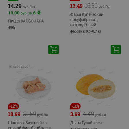
15.59
14.29
13.49
руб./
кг
руб./
шт
10.00
6
руб. за
Фарш Купеческий
полуфабрикат,
Пицца КАРБОНАРА
охлажденный
490г
фасовка: 0,5-0,7 кг
🕘
12:00
-
20:00
-
12
%
-
11
%
21.69
4.49
18.99
3.99
руб./
кг
руб./
кг
Шашлык Вкусный из
Дыня Гуляби вес
свиной филейной части