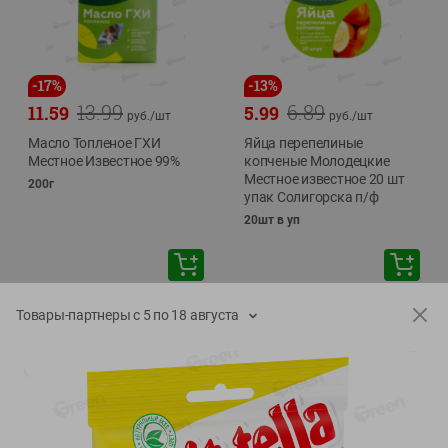
-
17
%
-
13
%
13.99
6.89
11.59
5.99
руб./
шт
руб./
шт
Масло Топленое ГХИ
Яйца перепелиные
Местное Известное 99%
копченые Молодецкие
Местное известное 20 шт
200г
упак Солигорска п/ф
20шт в уп
Товары-партнеры с 5 по 18 августа