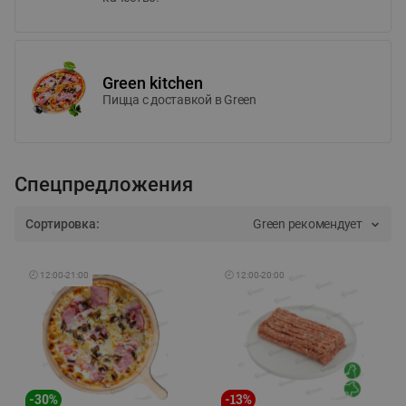
Green kitchen
Пицца c доставкой в Green
Спецпредложения
Сортировка:
Green рекомендует
🕘
12:00
-
21:00
🕘
12:00
-
20:00
-
30
%
-
13
%