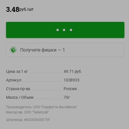
О сервисе
3.48
руб./
шт
Настройки файлов cookie
Мой Green
Приложение Green c
доставкой и бонусной картой
Получите фишки —
1
App
Google
AppGallery
Store
Play
Цена за 1
кг
49.71
руб.
Артикул
1038933
+375 44 560-60-61
Страна пр-ва
Россия
Call-центр работает с 9:00 до 21:00 ежедневно
Масса / Объем
70г
Производитель:
ООО "Перфетти Ван Мелле"
shop@green-market.by
Импортер:
ООО "Тибетрэй"
Пишите нам свои вопросы, предложения и комментарии
Штрихкод:
4602606003759
Вакансии
👋