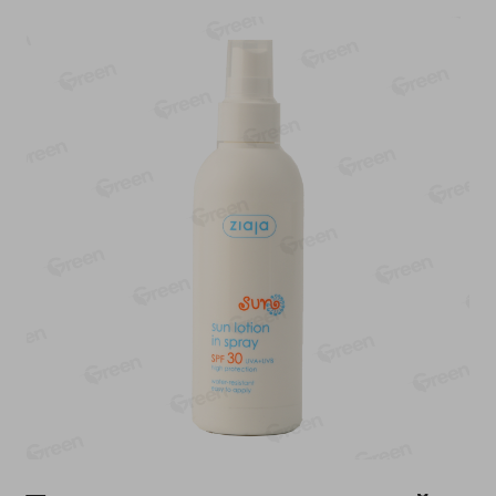
-
13
%
-
20
%
6.89
4.99
5.99
3.99
руб./
шт
руб./
шт
Яйца перепелиные
Конфеты фруктово-
копченые Молодецкие
ягодные Местное
Местное известное 20 шт
известное яблоко-тыква
упак Солигорска п/ф
Хоба
20шт в уп
60г
Показано 1-14 из 78
Показать 15-28 из 78
Каталог товаров
Специально для вас