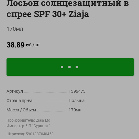
Лосьон солнцезащитный в
О сервисе
спрее SPF 30+ Ziaja
Настройки файлов cookie
170мл
Мой Green
38.89
Приложение Green c
руб./
шт
доставкой и бонусной картой
App
Google
AppGallery
Store
Play
Артикул
1396473
+375 44 560-60-61
Страна пр-ва
Польша
Время работы Call-центра: Пн.- Пт. с 09.00 до 17.00, СБ, ВС -
выходной
Масса / Объем
170мл
Производитель:
Ziaja Ltd
shop@green-market.by
Импортер:
ЧП "Бурштат"
Пишите нам свои вопросы, предложения и комментарии
Штрихкод:
5901887040453