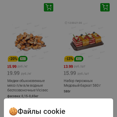
🕘
12:00
-
21:00
-
20
%
-
13
%
15.99
13.99
руб./
кг
руб./
шт
19.99
15.99
руб./
кг
руб./
шт
Мидии обыкновенные
Набор пирожных
мясо п/м в/м водные
Медовый бархат 580 г
беспозвоночные Vici вес
580г
фасовка: 0,15-0,65кг
Файлы cookie