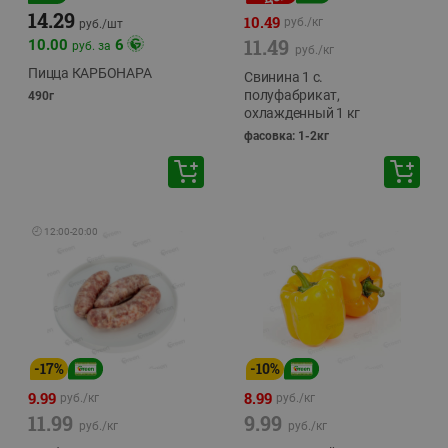
14.29
10.49
руб./
кг
руб./
шт
11.49
10.00
6
руб. за
руб./
кг
Пицца КАРБОНАРА
Свинина 1 с.
полуфабрикат,
490г
охлажденный 1 кг
фасовка: 1-2кг
🕘
12:00
-
20:00
-
17
%
-
10
%
9.99
8.99
руб./
кг
руб./
кг
11.99
9.99
руб./
кг
руб./
кг