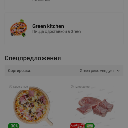
Green kitchen
Пицца c доставкой в Green
Спецпредложения
Сортировка:
Green рекомендует
🕘
12:00
-
21:00
🕘
12:00
-
20:00
-
30
%