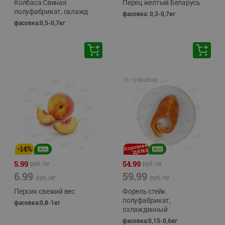
Колбаса Свиная
Перец желтый Беларусь
полуфабрикат, охлажд
фасовка: 0,3-0,7кг
фасовка:0,5-0,7кг
🕘
12:00
-
20:00
-
14
%
5.99
54.99
руб./
кг
руб./
кг
6.99
59.99
руб./
кг
руб./
кг
Персик свежий вес
Форель стейк
полуфабрикат,
фасовка:0,8-1кг
охлажденный
фасовка:0,15-0,6кг