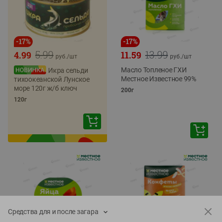
-
17
%
-
17
%
5.99
13.99
4.99
11.59
руб./
шт
руб./
шт
Масло Топленое ГХИ
Икра сельди
Местное Известное 99%
тихоокеанской Лунское
море 120г ж/б ключ
200г
120г
Средства для и после загара