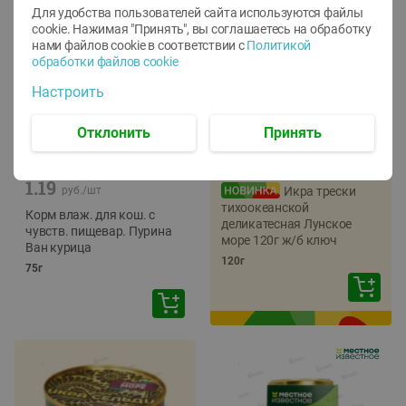
Для удобства пользователей сайта используются файлы
cookie. Нажимая "Принять", вы соглашаетесь
на обработку
нами файлов cookie в соответствии с
Политикой
обработки файлов cookie
Настроить
Отклонить
Принять
-
12
%
-
22
%
5.79
4.49
1.05
руб./
шт
руб./
шт
1.19
руб./
шт
Икра трески
тихоокеанской
Корм влаж. для кош. с
деликатесная Лунское
чувств. пищевар. Пурина
море 120г ж/б ключ
Ван курица
120г
75г