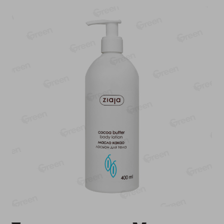
-
13
%
-
20
%
6.89
4.99
5.99
3.99
руб./
шт
руб./
шт
Яйца перепелиные
Конфеты фруктово-
копченые Молодецкие
ягодные Местное
Местное известное 20 шт
известное яблоко-тыква
упак Солигорска п/ф
Хоба
20шт в уп
60г
Показано 1-14 из 76
Показать 15-28 из 76
Каталог товаров
Специально для вас