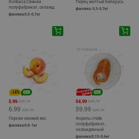
Колбаса Свиная
Перец желтый Беларусь
полуфабрикат, охлажд
фасовка: 0,3-0,7кг
фасовка:0,5-0,7кг
🕘
12:00
-
20:00
-
14
%
5.99
54.99
руб./
кг
руб./
кг
6.99
59.99
руб./
кг
руб./
кг
Персик свежий вес
Форель стейк
полуфабрикат,
фасовка:0,8-1кг
охлажденный
фасовка:0,15-0,6кг