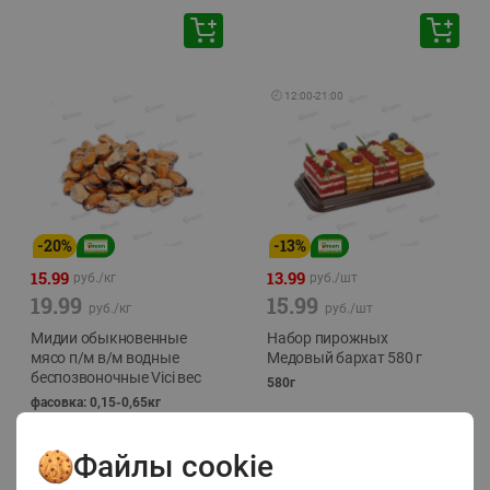
🕘
12:00
-
21:00
-
20
%
-
13
%
15.99
13.99
руб./
кг
руб./
шт
19.99
15.99
руб./
кг
руб./
шт
Мидии обыкновенные
Набор пирожных
мясо п/м в/м водные
Медовый бархат 580 г
беспозвоночные Vici вес
580г
фасовка: 0,15-0,65кг
Файлы cookie