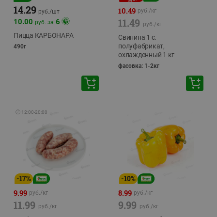
14.29
10.49
руб./
кг
руб./
шт
11.49
10.00
6
руб. за
руб./
кг
Пицца КАРБОНАРА
Свинина 1 с.
полуфабрикат,
490г
охлажденный 1 кг
фасовка: 1-2кг
🕘
12:00
-
20:00
-
17
%
-
10
%
9.99
8.99
руб./
кг
руб./
кг
11.99
9.99
руб./
кг
руб./
кг