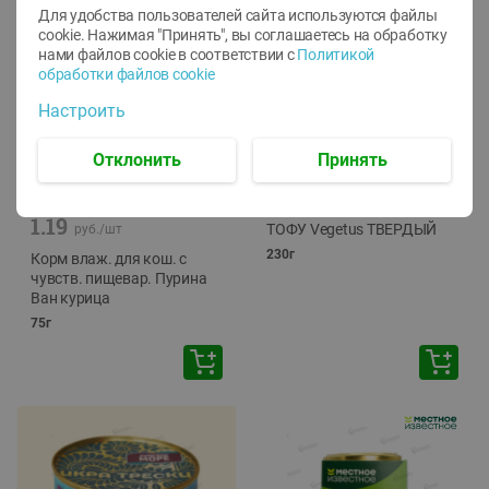
Для удобства пользователей сайта используются файлы
cookie. Нажимая "Принять", вы соглашаетесь
на обработку
нами файлов cookie в соответствии с
Политикой
обработки файлов cookie
Настроить
Отклонить
Принять
-
12
%
-
24
%
6.59
4.99
1.05
руб./
шт
руб./
шт
1.19
ТОФУ Vegetus ТВЕРДЫЙ
руб./
шт
230г
Корм влаж. для кош. с
чувств. пищевар. Пурина
Ван курица
75г