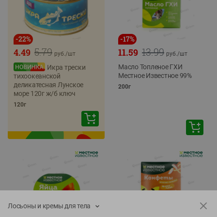
-
22
%
-
17
%
5.79
13.99
4.49
11.59
руб./
шт
руб./
шт
Масло Топленое ГХИ
Икра трески
Местное Известное 99%
тихоокеанской
деликатесная Лунское
200г
море 120г ж/б ключ
120г
Лосьоны и кремы для тела