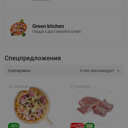
Green kitchen
Пицца c доставкой в Green
Спецпредложения
Сортировка:
Green рекомендует
🕘
12:00
-
21:00
🕘
12:00
-
20:00
-
30
%