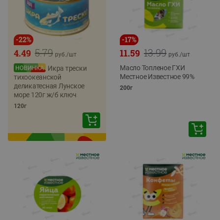
-
22
%
-
17
%
5.79
13.99
4.49
11.59
руб./
шт
руб./
шт
Масло Топленое ГХИ
Икра трески
Местное Известное 99%
тихоокеанской
деликатесная Лунское
200г
море 120г ж/б ключ
120г