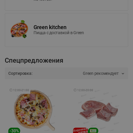
Green kitchen
Пицца c доставкой в Green
Спецпредложения
Сортировка:
Green рекомендует
🕘
12:00
-
21:00
🕘
12:00
-
20:00
-
30
%