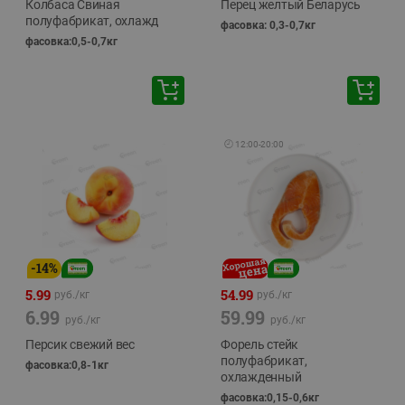
Колбаса Свиная
Перец желтый Беларусь
полуфабрикат, охлажд
фасовка: 0,3-0,7кг
фасовка:0,5-0,7кг
🕘
12:00
-
20:00
-
14
%
5.99
54.99
руб./
кг
руб./
кг
6.99
59.99
руб./
кг
руб./
кг
Персик свежий вес
Форель стейк
полуфабрикат,
фасовка:0,8-1кг
охлажденный
фасовка:0,15-0,6кг