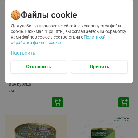
Файлы cookie
Для удобства пользователей сайта используются файлы
cookie. Нажимая "Принять", вы соглашаетесь
на обработку
нами файлов cookie в соответствии с
Политикой
обработки файлов cookie
-
12
%
-
24
%
Настроить
6.59
4.99
1.05
руб./
шт
руб./
шт
1.19
ТОФУ Vegetus ТВЕРДЫЙ
руб./
шт
Отклонить
Принять
230г
Корм влаж. для кош. с
чувств. пищевар. Пурина
Ван курица
75г