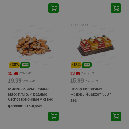
🕘
12:00
-
21:00
-
20
%
-
13
%
15.99
13.99
руб./
кг
руб./
шт
19.99
15.99
руб./
кг
руб./
шт
Мидии обыкновенные
Набор пирожных
мясо п/м в/м водные
Медовый бархат 580 г
беспозвоночные Vici вес
580г
фасовка: 0,15-0,65кг