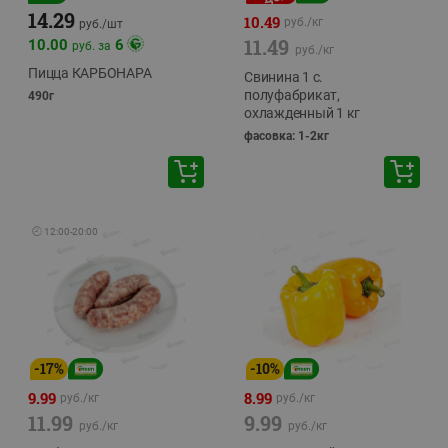
14.29
10.49
руб./
кг
руб./
шт
11.49
10.00
6
руб. за
руб./
кг
Пицца КАРБОНАРА
Свинина 1 с.
полуфабрикат,
490г
охлажденный 1 кг
фасовка: 1-2кг
🕘
12:00
-
20:00
-
17
%
-
10
%
9.99
8.99
руб./
кг
руб./
кг
11.99
9.99
руб./
кг
руб./
кг