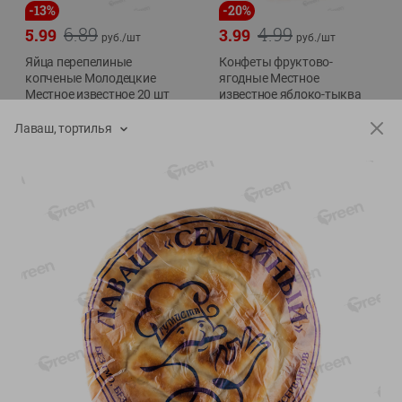
-
13
%
-
20
%
6.89
4.99
5.99
3.99
руб./
шт
руб./
шт
Яйца перепелиные
Конфеты фруктово-
копченые Молодецкие
ягодные Местное
Местное известное 20 шт
известное яблоко-тыква
упак Солигорска п/ф
Хоба
Лаваш, тортилья
20шт в уп
60г
Показано 1-14 из 78
Показать 15-28 из 78
Каталог товаров
Специально для вас