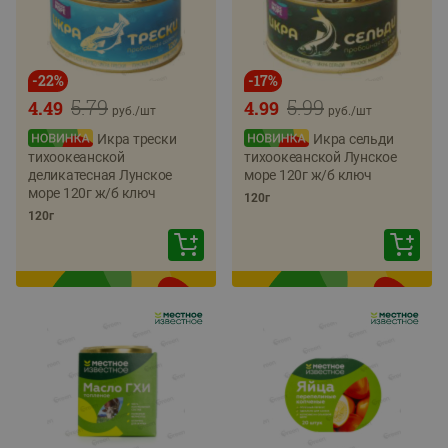
-
22
%
-
17
%
5.79
5.99
4.49
4.99
руб./
шт
руб./
шт
Икра трески
Икра сельди
тихоокеанской
тихоокеанской Лунское
деликатесная Лунское
море 120г ж/б ключ
море 120г ж/б ключ
120г
120г