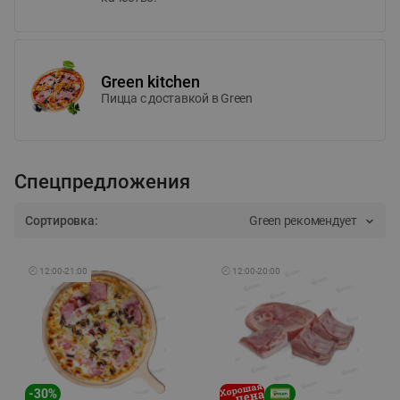
Green kitchen
Пицца c доставкой в Green
Спецпредложения
Сортировка:
Green рекомендует
🕘
12:00
-
21:00
🕘
12:00
-
20:00
-
30
%