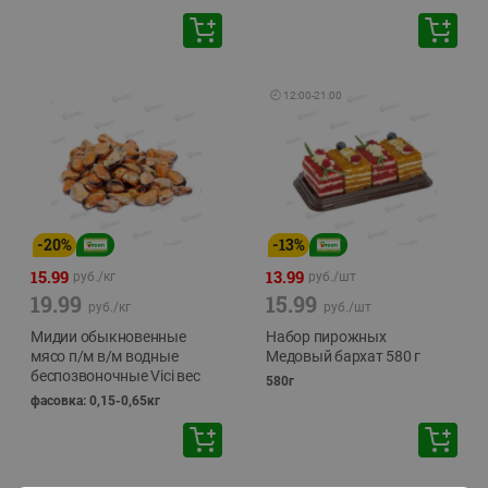
🕘
12:00
-
21:00
-
20
%
-
13
%
15.99
13.99
руб./
кг
руб./
шт
19.99
15.99
руб./
кг
руб./
шт
Мидии обыкновенные
Набор пирожных
мясо п/м в/м водные
Медовый бархат 580 г
беспозвоночные Vici вес
580г
фасовка: 0,15-0,65кг