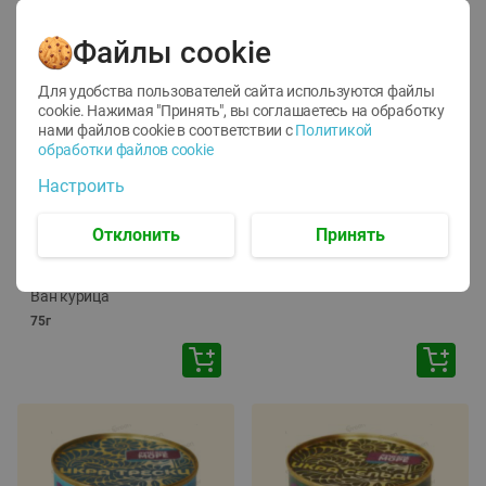
Файлы cookie
Для удобства пользователей сайта используются файлы
cookie. Нажимая "Принять", вы соглашаетесь
на обработку
нами файлов cookie в соответствии с
Политикой
обработки файлов cookie
-
12
%
-
24
%
Настроить
6.59
4.99
1.05
руб./
шт
руб./
шт
1.19
ТОФУ Vegetus ТВЕРДЫЙ
руб./
шт
Отклонить
Принять
230г
Корм влаж. для кош. с
чувств. пищевар. Пурина
Ван курица
75г