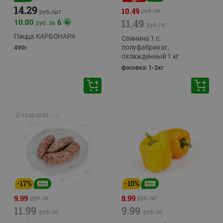
14.29
10.49
руб./
кг
руб./
шт
11.49
10.00
6
руб. за
руб./
кг
Пицца КАРБОНАРА
Свинина 1 с.
полуфабрикат,
490г
охлажденный 1 кг
фасовка: 1-2кг
🕘
12:00
-
20:00
-
17
%
-
10
%
9.99
8.99
руб./
кг
руб./
кг
11.99
9.99
руб./
кг
руб./
кг