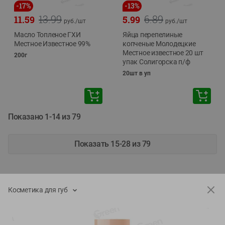
-
17
%
-
13
%
13.99
6.89
11.59
5.99
руб./
шт
руб./
шт
Масло Топленое ГХИ
Яйца перепелиные
Местное Известное 99%
копченые Молодецкие
Местное известное 20 шт
200г
упак Солигорска п/ф
20шт в уп
Показано 1-14 из 79
Показать 15-28 из 79
Косметика для губ
Каталог товаров
Специально для вас