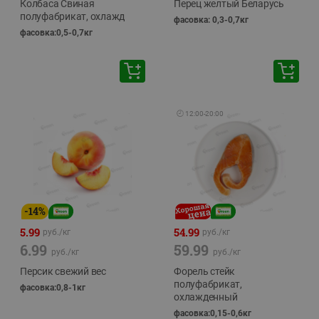
Колбаса Свиная
Перец желтый Беларусь
полуфабрикат, охлажд
фасовка: 0,3-0,7кг
фасовка:0,5-0,7кг
🕘
12:00
-
20:00
-
14
%
5.99
54.99
руб./
кг
руб./
кг
6.99
59.99
руб./
кг
руб./
кг
Персик свежий вес
Форель стейк
полуфабрикат,
фасовка:0,8-1кг
охлажденный
фасовка:0,15-0,6кг